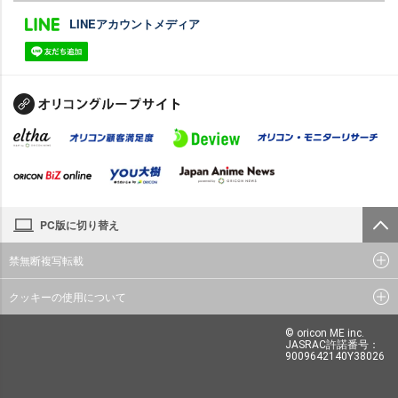
LINEアカウントメディア
PC版に切り替え
禁無断複写転載
クッキーの使用について
© oricon ME inc.
JASRAC許諾番号：
9009642140Y38026