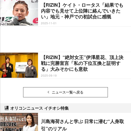
【RIZIN】ケイト・ロータス「結果でも
内容でも見せて上位陣に絡んでいきた
い」地元・神戸での初試合に感慨
2025-11-01
【RIZIN】“絶対女王”伊澤星花、頂上決
戦に完勝宣言「私の下位互換と証明す
る」大みそかにも意欲
2025-09-19
ニュース一覧へ戻る
オリコンニュース イチオシ特集
川島海荷さんと学ぶ 日常に潜む“人身取
引”のリアル