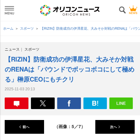
ホーム
スポーツ
【RIZIN】防衛成功の伊澤星花、大みそか対戦のRENAは「パ
ニュース
スポーツ
【RIZIN】防衛成功の伊澤星花、大みそか対戦
のRENAは「パウンドでボッコボコにして極め
る」榊原CEOにもチクリ
2025-11-03 20:13
（画像：5／7）
前へ
次へ