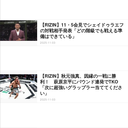
【RIZIN】11・5会見でシェイドゥラエフ
の対戦相手発表「どの階級でも戦える準
備はできている」
2025-11-03
【RIZIN】秋元強真、因縁の一戦に勝
利！ 萩原京平にパウンド連発でTKO
「次に超強いグラップラー当ててくださ
い」
2025-11-03