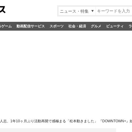
ニュース・特集
&ゲーム
動画配信サービス
スポーツ
社会・経済
グルメ
ビューティ
ラ
人志、1年10ヶ月ぶり活動再開で感極まる「松本動きました」 『DOWNTOWN+』