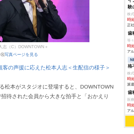
イ
験
株
時給
正社
歯
等々
時給
人志（C）DOWNTOWN＋
アル
写真ページを見る
N
格
観客の声援に応えた松本人志＜生配信の様子＞
株式
時給
派遣
る松本がスタジオに登場すると、DOWNTOWN
歯
で招待された会員から大きな拍手と「おかえり
医
。
時給
アル