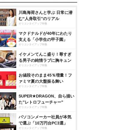
川島海荷さんと学ぶ 日常に潜
む“人身取引”のリアル
オリコンタイアップ特集
マクドナルドが40年にわたり
支える「小学生の甲子園」
オリコンタイアップ特集
イケメンてんこ盛り！尊すぎ
る男子の純情ラブに胸キュン
オリコンタイアップ特集
お値段そのまま45％増量！フ
ァミマ夏の大盤振る舞い
オリコンタイアップ特集
SUPER★DRAGON、自ら描い
た”レトロフューチャー”
オリコンタイアップ特集
パソコンメーカー社員が本気
で選ぶ「10万円台PC3選」
オリコンタイアップ特集