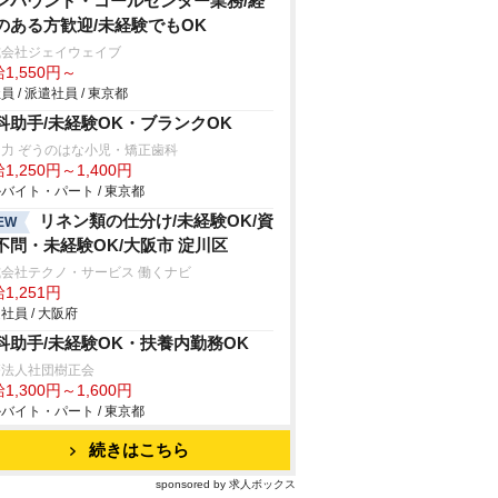
ンバウンド・コールセンター業務/経
のある方歓迎/未経験でもOK
式会社ジェイウェイブ
1,550円～
員 / 派遣社員 / 東京都
科助手/未経験OK・ブランクOK
力 ぞうのはな小児・矯正歯科
1,250円～1,400円
バイト・パート / 東京都
リネン類の仕分け/未経験OK/資
EW
不問・未経験OK/大阪市 淀川区
会社テクノ・サービス 働くナビ
1,251円
社員 / 大阪府
科助手/未経験OK・扶養内勤務OK
療法人社団樹正会
1,300円～1,600円
バイト・パート / 東京都
続きはこちら
sponsored by 求人ボックス