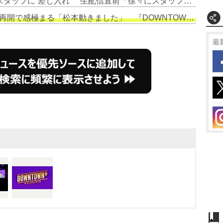
1. 松本人志『DOWNTOWN＋』スタッフに“差し入れ” 生配信直前「徐々にスタッフも慌ただしく…」
再開で感極まる「松本動きました」 『DOWNTOWN＋』始動
最