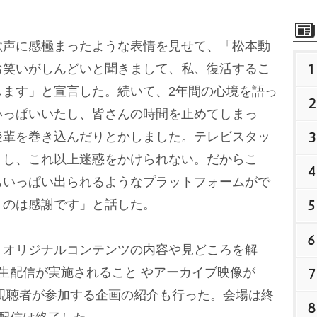
声に感極まったような表情を見せて、「松本動
1
お笑いがしんどいと聞きまして、私、復活するこ
します」と宣言した。続いて、2年間の心境を語っ
2
いっぱいいたし、皆さんの時間を止めてしまっ
3
後輩を巻き込んだりとかしました。テレビスタッ
うし、これ以上迷惑をかけられない。だからこ
4
もいっぱい出られるようなプラットフォームがで
5
うのは感謝です」と話した。
6
オリジナルコンテンツの内容や見どころを解
生配信が実施されること やアーカイブ映像が
7
視聴者が参加する企画の紹介も行った。会場は終
8