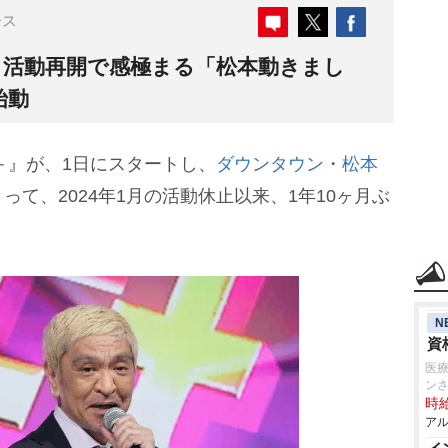
ース
り活動再開で感極まる「松本動きまし
始動
＋』が、1日にスタートし、
ダウンタウン
・
松本
て、2024年1月の活動休止以来、1年10ヶ月ぶ
N
資
医療
ン
時給
アル