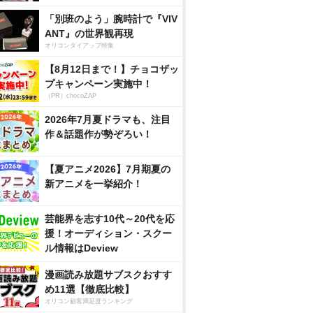
「別班のよう」腕時計で『VIV
ANT』の世界観再現
オリコンタイアップ特集
【8月12日まで！】チョコザッ
プキャンペーン実施中！
（PR）chocoZAP
2026年7月夏ドラマも、注目
作＆話題作が勢ぞろい！
【夏アニメ2026】7月期夏の
新アニメを一挙紹介！
芸能界を志す10代～20代を応
援！オーディション・スクー
ル情報はDeview
漫画読み放題サブスクおすす
め11選【徹底比較】
オリコン顧客満足度ランキング