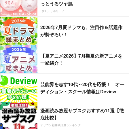
っとうるツヤ肌
（PR）サボリーノ
2026年7月夏ドラマも、注目作＆話題作
が勢ぞろい！
【夏アニメ2026】7月期夏の新アニメを
一挙紹介！
芸能界を志す10代～20代を応援！ オー
ディション・スクール情報はDeview
漫画読み放題サブスクおすすめ11選【徹
底比較】
オリコン顧客満足度ランキング