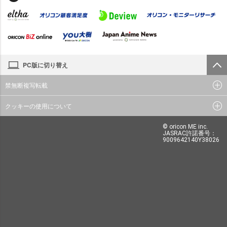
PC版に切り替え
禁無断複写転載
クッキーの使用について
© oricon ME inc.
JASRAC許諾番号：
9009642140Y38026