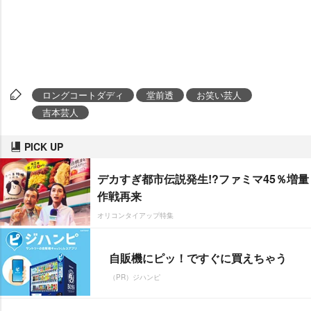
ロングコートダディ
堂前透
お笑い芸人
吉本芸人
PICK UP
デカすぎ都市伝説発生!?ファミマ45％増量
作戦再来
オリコンタイアップ特集
自販機にピッ！ですぐに買えちゃう
（PR）ジハンピ