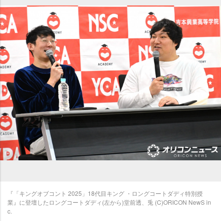
『「キングオブコント 2025」18代目キング ・ロングコートダディ特別授
業』に登壇したロングコートダディ(左から)堂前透、兎 (C)ORICON NewS in
c.