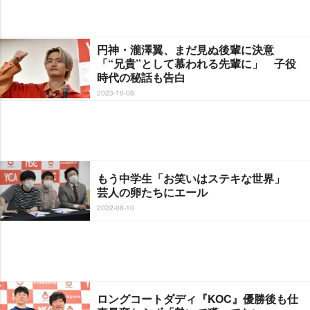
円神・瀧澤翼、まだ見ぬ後輩に決意
「“兄貴”として慕われる先輩に」 子役
時代の秘話も告白
2023-10-08
もう中学生「お笑いはステキな世界」
芸人の卵たちにエール
2022-08-10
ロングコートダディ『KOC』優勝後も仕