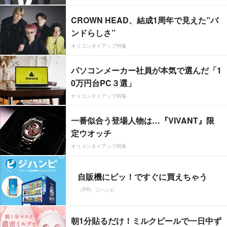
CROWN HEAD、結成1周年で見えた”バ
ンドらしさ”
オリコンタイアップ特集
パソコンメーカー社員が本気で選んだ「1
0万円台PC３選」
オリコンタイアップ特集
一番似合う登場人物は…『VIVANT』限
定ウオッチ
オリコンタイアップ特集
自販機にピッ！ですぐに買えちゃう
（PR）ジハンピ
朝1分貼るだけ！ミルクピールで一日中ず