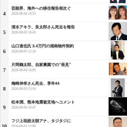
芸能界、海外への移住報告相次ぐ
4
2026-08-04 19:53
清水アキラ、良太郎さん死去を報告
5
2026-08-02 16:45
山口達也氏 3.4万円の湘南物件契約
6
2026-08-03 12:18
片岡鶴太郎、自家農園での“発見”
7
2026-08-04 14:05
梅崎伸幸さん死去、享年44
8
2026-08-03 15:16
松本潤、熊本地震被災地へコメント
9
2026-08-04 10:47
フジ上垣皓太朗アナ、タジタジに
10
2026-08-03 13:00