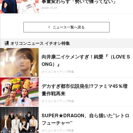
事量変わらず「勢いで獲ってない」
2025-10-31
ニュース一覧へ戻る
オリコンニュース イチオシ特集
向井康二イケメンすぎ！純愛『（LOVE S
ONG）』
オリコンタイアップ特集
デカすぎ都市伝説発生!?ファミマ45％増
量作戦再来
オリコンタイアップ特集
SUPER★DRAGON、自ら描いた”レトロ
フューチャー”
オリコンタイアップ特集