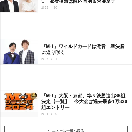
C 敗者復活は陣内智則＆齊藤京子
2025-11-30
『M-1』ワイルドカードは滝音 準決勝
に返り咲く
2025-12-01
『M-1』大阪・京都、準々決勝進出38組
決定【一覧】 今大会は過去最多1万330
組エントリー
2024-10-30
ニュース一覧へ戻る