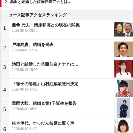
池田と結婚した佐藤佳奈アナとは…
ニュース記事アクセスランキング
亜希 元夫・清原和博との現在の関係
1
2026-08-08 08:15
戸塚純貴、結婚を発表
2
2026-08-08 17:54
池田と結婚した佐藤佳奈アナとは…
3
2026-08-07 20:08
『徹子の部屋』山村紅葉放送日決定
4
2026-08-09 17:05
重岡大毅、結婚＆第1子誕生を報告
5
2026-08-09 18:00
松本伊代、すっぴん披露に驚く声
6
2026-08-09 11:30