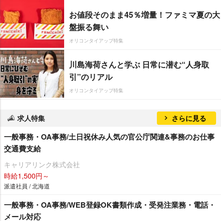
お値段そのまま45％増量！ファミマ夏の大
盤振る舞い
オリコンタイアップ特集
川島海荷さんと学ぶ 日常に潜む“人身取
引”のリアル
オリコンタイアップ特集
求人特集
さらに見る
一般事務・OA事務/土日祝休み人気の官公庁関連&事務のお仕事
交通費支給
キャリアリンク株式会社
時給1,500円～
派遣社員 / 北海道
一般事務・OA事務/WEB登録OK書類作成・受発注業務・電話・
メール対応