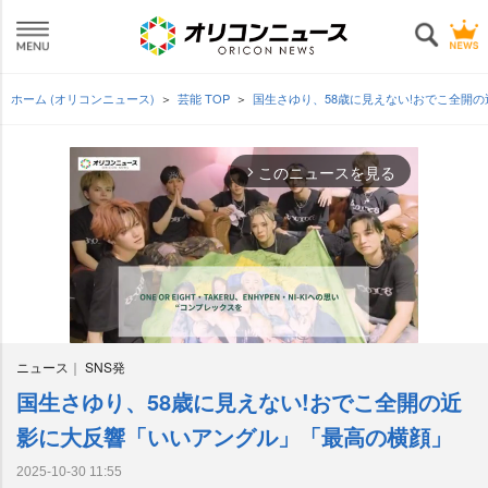
ホーム (オリコンニュース)
芸能 TOP
国生さゆり、58歳に見えない!おでこ全開
このニュースを見る
arrow_forward_ios
ニュース
SNS発
国生さゆり、58歳に見えない!おでこ全開の近
M
u
影に大反響「いいアングル」「最高の横顔」
t
e
2025-10-30 11:55