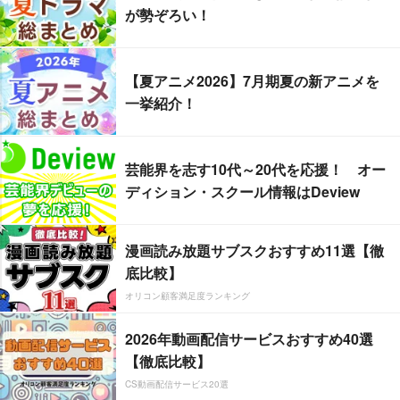
が勢ぞろい！
【夏アニメ2026】7月期夏の新アニメを
一挙紹介！
芸能界を志す10代～20代を応援！ オー
ディション・スクール情報はDeview
漫画読み放題サブスクおすすめ11選【徹
底比較】
オリコン顧客満足度ランキング
2026年動画配信サービスおすすめ40選
【徹底比較】
CS動画配信サービス20選