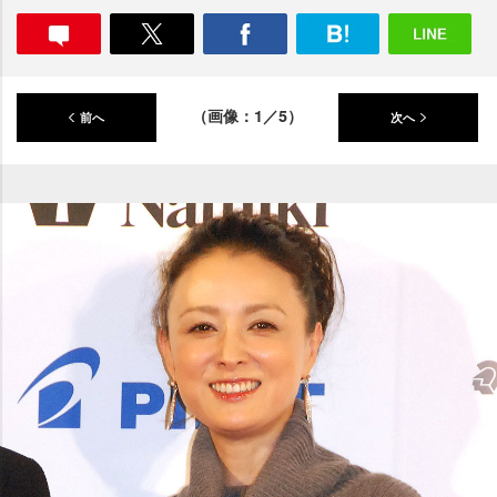
（画像：1／5）
前へ
次へ