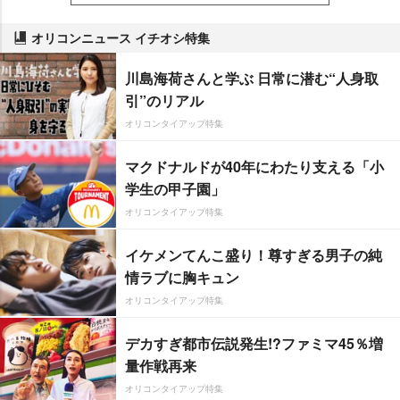
オリコンニュース イチオシ特集
川島海荷さんと学ぶ 日常に潜む“人身取
引”のリアル
オリコンタイアップ特集
マクドナルドが40年にわたり支える「小
学生の甲子園」
オリコンタイアップ特集
イケメンてんこ盛り！尊すぎる男子の純
情ラブに胸キュン
オリコンタイアップ特集
デカすぎ都市伝説発生!?ファミマ45％増
量作戦再来
オリコンタイアップ特集