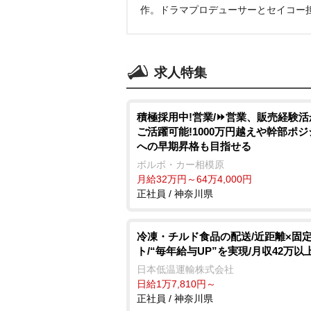
作。ドラマプロデューサーとセイコー
求人特集
積極採用中!営業/⏩️営業、販売経験
ご活躍可能!1000万円越えや幹部ポ
への早期昇格も目指せる
ボルボ・カー相模原
月給32万円～64万4,000円
正社員 / 神奈川県
冷凍・チルド食品の配送/近距離×固
ト/“毎年給与UP”を実現/月収42万以
日本低温運輸株式会社
日給1万7,810円～
正社員 / 神奈川県