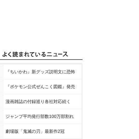
『ちいかわ』新グッズ説明文に恐怖
『ポケモン公式ぜんこく図鑑』発売
漫画雑誌の付録巡り各社対応続く
ジャンプ平均発行部数100万部割れ
劇場版「鬼滅の刃」最新作2冠