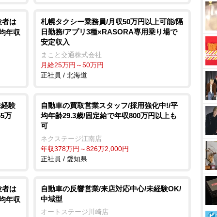
験者は
札幌タクシー乗務員/月収50万円以上可能/隔
日勤務/アプリ3種×RASORA専用乗り場で
平均年収
安定収入
まこと交通株式会社
月給25万円～50万円
正社員 / 北海道
未経験
自動車の買取営業スタッフ/採用強化中!/平
55万
均年齢29.3歳/固定給で年収800万円以上も
可
ネクステージ江南店
年収378万円～826万2,000円
正社員 / 愛知県
験者は
自動車の反響営業/来店対応中心/未経験OK/
中域型
平均年収
オートステージ川崎店