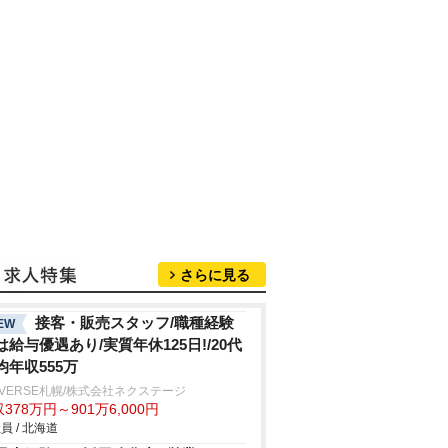
さらに見る
接客・販売スタッフ/職種経験
EW
は給与優遇あり/実質年休125日!/20代
均年収555万
IVERSE札幌/株式会社ネクステージ
378万円～901万6,000円
員 / 北海道