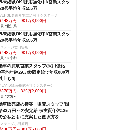
界未経験OK!採用強化中!/営業スタッ
/20代平均年収555万
IVERSE名古屋/株式会社ネクステージ
448万円～901万6,000円
員 / 愛知県
界未経験OK!採用強化中!/営業スタッ
/20代平均年収555万
クステージ世田谷店
448万円～901万6,000円
員 / 東京都
動車の買取営業スタッフ/採用強化
!/平均年齢29.3歳/固定給で年収800万
以上も可
V LAND箕面/株式会社ネクステージ
378万円～826万2,000円
員 / 大阪府
動車販売店の接客・販売スタッフ/固
給32万円～の安定給与/実質年休125
で公私ともに充実した働き方を
クステージ小田原店
448万円～901万6,000円