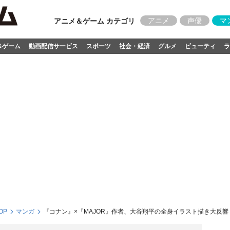
アニメ
声優
マ
アニメ＆ゲーム カテゴリ
&ゲーム
動画配信サービス
スポーツ
社会・経済
グルメ
ビューティ
ラ
OP
マンガ
『コナン』×『MAJOR』作者、大谷翔平の全身イラスト描き大反