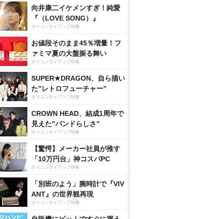
向井康二イケメンすぎ！純愛
『（LOVE SONG）』
オリコンタイアップ特集
お値段そのまま45％増量！フ
ァミマ夏の大盤振る舞い
オリコンタイアップ特集
SUPER★DRAGON、自ら描い
た”レトロフューチャー”
オリコンタイアップ特集
CROWN HEAD、結成1周年で
見えた”バンドらしさ”
オリコンタイアップ特集
【驚愕】メーカー社員が推す
「10万円台」神コスパPC
オリコンタイアップ特集
「別班のよう」腕時計で『VIV
ANT』の世界観再現
オリコンタイアップ特集