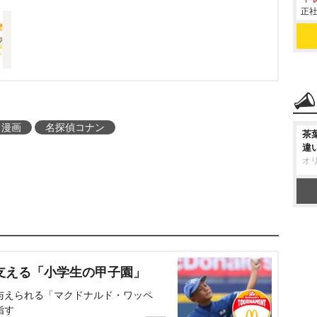
正社
漫画
名探偵コナン
茶
違
オ
支える「小学生の甲子園」
与えられる「マクドナルド・ワッペ
指す