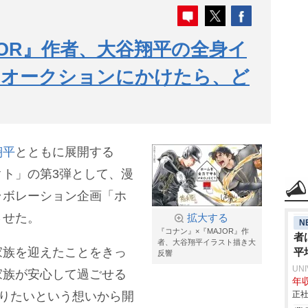
JOR』作者、大谷翔平の全身イ
「オークションにかけたら、ど
翔平
とともに展開する
ト」の第3弾として、漫
ラボレーション企画「ホ
させた。
拡大する
N
『コナン』×『MAJOR』作
者
者、大谷翔平イラスト描き大
家族を迎えたことをきっ
平
反響
UN
家族が安心して過ごせる
年収
りたいという想いから開
正社