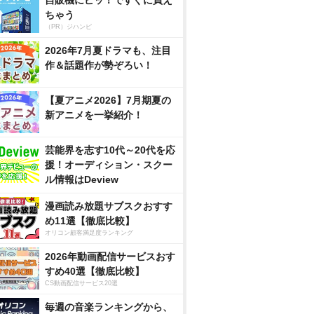
自販機にピッ！ですぐに買え
ちゃう
（PR）ジハンピ
2026年7月夏ドラマも、注目
作＆話題作が勢ぞろい！
【夏アニメ2026】7月期夏の
新アニメを一挙紹介！
芸能界を志す10代～20代を応
援！オーディション・スクー
ル情報はDeview
漫画読み放題サブスクおすす
め11選【徹底比較】
オリコン顧客満足度ランキング
2026年動画配信サービスおす
すめ40選【徹底比較】
CS動画配信サービス20選
毎週の音楽ランキングから、