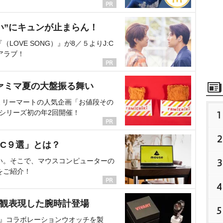
い”にキュンが止まらん！
OVE SONG）』が8／５よりJ:C
アラブ！
ァミマ夏の大盤振る舞い
ミリーマートの人気企画「お値段その
、シリーズ初の年2回開催！
1
2
C９選」とは？
い。そこで、マウスコンピューターの
3
をご紹介！
4
界観表現した腕時計登場
5
NT』コラボレーションウオッチを製