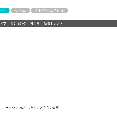
ンガ
ゲーム
無料ゲームプレイ
イフ
ランキング
推し活
新着トレンド
響「オークションにかけたら、どえらい金額」