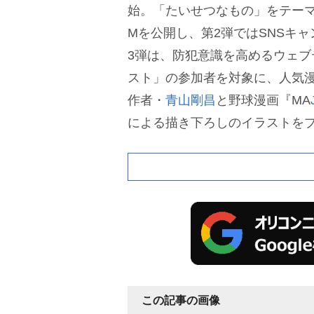
始。「たいせつなもの」をテーマ
Mを公開し、第2弾ではSNSキ
3弾は、防犯意識を高めるウェブ
スト」の参加者を対象に、人気
作者・
青山剛昌
と野球漫画『MA
による描き下ろしのイラストを
打にわたり挑戦を続ける大谷の
タッチで表現した夢のコラボレ
れにネット上では「いくら大谷
っぱり工藤っぽさと吾郎っぽさ
の「いっけええええ」で事件解
選手めちゃくちゃ貴重じゃない!
たら、どえらい金額で落札されそう
この記事の画像
い!」などと反応している。