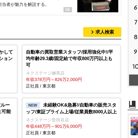
担当者が魅力を解説する。
6
7
求人検索
8
9
活かして
自動車の買取営業スタッフ/採用強化中!/平
ジション
均年齢29.3歳/固定給で年収800万円以上も
可
1
ネクステージ練馬店
年収378万円～826万2,000円
正社員 / 東京都
定ルー
未経験OK&急募!/自動車の販売スタ
NEW
上可能
ッフ/東証プライム上場/従業員数8000人以上
ネクステージ世田谷店
年収448万円～901万6,000円
正社員 / 東京都