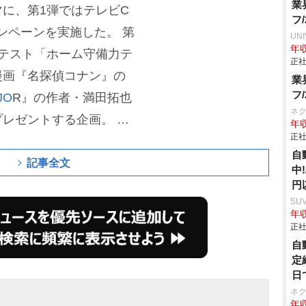
業
に、第1弾ではテレビC
フ
ャンペーンを実施した。
第
UN
年収
テスト「ホーム守備力テ
正社
漫画『名探偵コナン』の
業
フ
JO
R』の作者・満田拓也
ネ
プレゼントする企画。
投
年収
正社
姿を、両先生ならではの
自
ーションが実現した。こ
記事全文
中
翔平を描いたとは言え、
円
SU
は抜けないね!」「大谷
年収
決かw」「青山先生の野球
正社
自
?」「オークションにかけ
定
ですね...。これは凄
日
ネ
年収