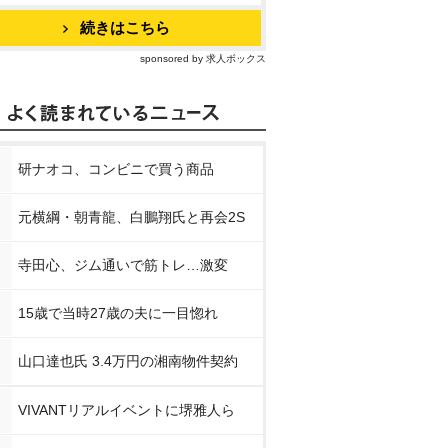
続きはこちら
sponsored by 求人ボックス
研ナオコ、コンビニで買う商品
元横綱・朝青龍、白鵬翔氏と再会2S
寺田心、ジム通いで筋トレ…激変
15歳で当時27歳の夫に一目惚れ
山口達也氏 3.4万円の湘南物件契約
VIVANTリアルイベントに堺雅人ら