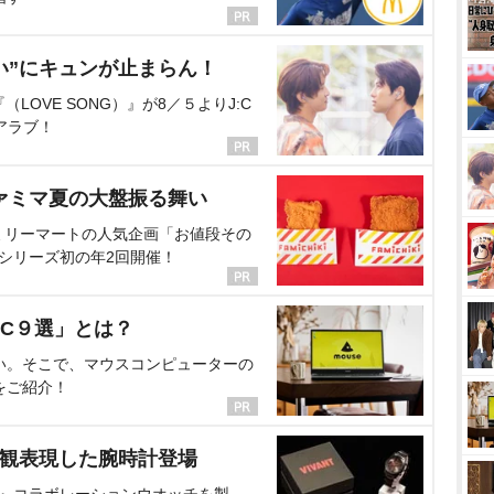
い”にキュンが止まらん！
OVE SONG）』が8／５よりJ:C
アラブ！
ァミマ夏の大盤振る舞い
ミリーマートの人気企画「お値段その
、シリーズ初の年2回開催！
C９選」とは？
い。そこで、マウスコンピューターの
をご紹介！
界観表現した腕時計登場