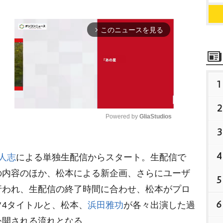
このニュースを見る
arrow_forward_ios
1
2
Powered by 
GliaStudios
3
M
4
人志
による単独生配信からスタート。生配信で
u
t
の内容のほか、松本による新企画、さらにユーザ
5
e
行われ、生配信の終了時間に合わせ、松本がプロ
6
4タイトルと、松本、
浜田雅功
が各々出演した過
公開される流れとなる。