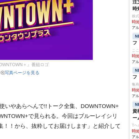
注
時
株式
時給
アル
N
フ
こ
時給
アル
OWNTOWN＋』番組ロゴ
N
写真ページを見る
フ
亀
時給
アル
N
いやあらへんで!!トーク全集、DOWNTOWN+
資
WNTOWN+で見られる。今回はブルーレイシリ
ー
全集！！から、抜粋してお届けします」と紹介して
Tヘ
時給
アル