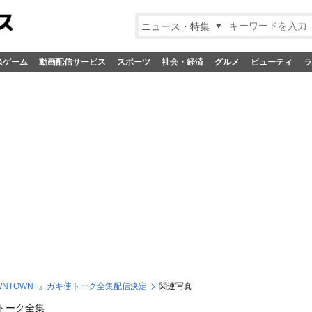
ニュース・特集
&ゲーム
動画配信サービス
スポーツ
社会・経済
グルメ
ビューティ
ラ
WNTOWN+』ガキ使トーク全集配信決定
関連写真
トーク全集