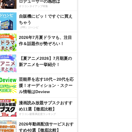
ロデューサーの感想は
オリコンタイアップ特集
自販機にピッ！ですぐに買え
ちゃう
（PR）ジハンピ
2026年7月夏ドラマも、注目
作＆話題作が勢ぞろい！
【夏アニメ2026】7月期夏の
新アニメを一挙紹介！
芸能界を志す10代～20代を応
援！オーディション・スクー
ル情報はDeview
漫画読み放題サブスクおすす
め11選【徹底比較】
オリコン顧客満足度ランキング
2026年動画配信サービスおす
すめ40選【徹底比較】