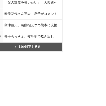
「父の部屋を奪いたい」→大改造へ
寿美花代さん死去 息子がコメント
島津亜矢、葛藤抱えつつ熊本に支援
0
井手らっきょ、被災地で炊き出し
11位以下を見る