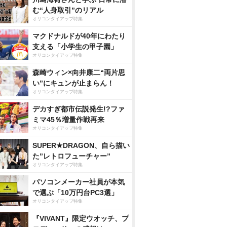
む“人身取引”のリアル
オリコンタイアップ特集
マクドナルドが40年にわたり
支える「小学生の甲子園」
オリコンタイアップ特集
森崎ウィン×向井康二“両片思
い”にキュンが止まらん！
オリコンタイアップ特集
デカすぎ都市伝説発生!?ファ
ミマ45％増量作戦再来
オリコンタイアップ特集
SUPER★DRAGON、自ら描い
た”レトロフューチャー”
オリコンタイアップ特集
パソコンメーカー社員が本気
で選ぶ「10万円台PC3選」
オリコンタイアップ特集
『VIVANT』限定ウオッチ、プ