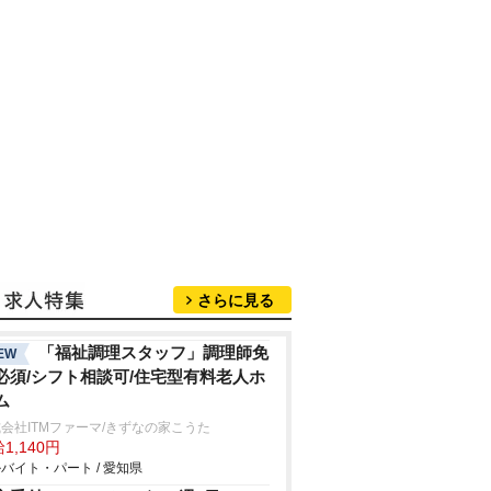
さらに見る
「福祉調理スタッフ」調理師免
EW
必須/シフト相談可/住宅型有料老人ホ
ム
会社ITMファーマ/きずなの家こうた
1,140円
バイト・パート / 愛知県