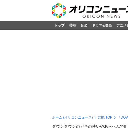
トップ
芸能
音楽
ドラマ&映画
アニメ
ホーム (オリコンニュース)
芸能 TOP
『DO
ダウンタウンのガキの使いやあらへんで!!