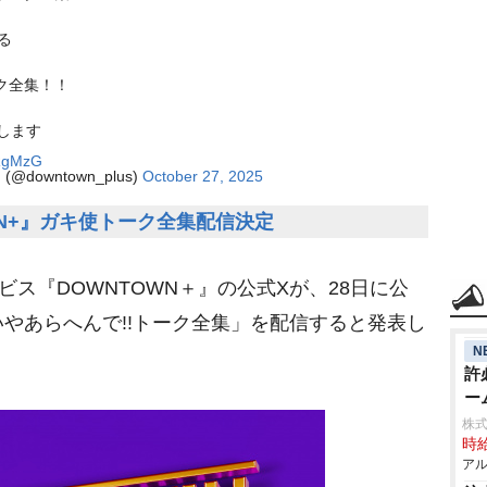
る
ク全集！！
新します
1RgMzG
owntown_plus)
October 27, 2025
WN+』ガキ使トーク全集配信決定
ス『DOWNTOWN＋』の公式Xが、28日に公
やあらへんで!!トーク全集」を配信すると発表し
N
許
ー
株式
時給
アル