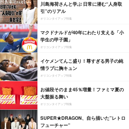
川島海荷さんと学ぶ 日常に潜む“人身取
引”のリアル
オリコンタイアップ特集
マクドナルドが40年にわたり支える「小
学生の甲子園」
オリコンタイアップ特集
イケメンてんこ盛り！尊すぎる男子の純
情ラブに胸キュン
オリコンタイアップ特集
お値段そのまま45％増量！ファミマ夏の
大盤振る舞い
オリコンタイアップ特集
SUPER★DRAGON、自ら描いた”レトロ
フューチャー”