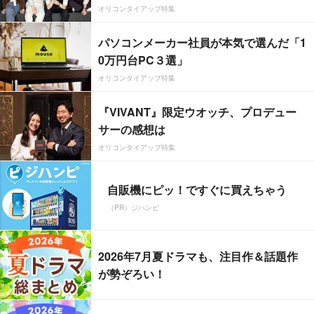
オリコンタイアップ特集
パソコンメーカー社員が本気で選んだ「1
0万円台PC３選」
オリコンタイアップ特集
『VIVANT』限定ウオッチ、プロデュー
サーの感想は
オリコンタイアップ特集
自販機にピッ！ですぐに買えちゃう
（PR）ジハンピ
2026年7月夏ドラマも、注目作＆話題作
が勢ぞろい！