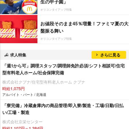
生の甲子園」
オリコンタイアップ特集
お値段そのまま45％増量！ファミマ夏の大
盤振る舞い
オリコンタイアップ特集
求人特集
さらに見る
「週1から可」調理スタッフ/調理師免許必須/シフト相談可/住宅
型有料老人ホーム/社会保障完備
株式会社クプナ/住宅型有料老人ホーム クプナ
時給1,075円
アルバイト・パート / 北海道
「寮完備」冷蔵倉庫内の商品管理/即入寮/製造・工場/日勤/日払
い/工場・製造
株式会社京栄センター
時給1,107円～1,384円