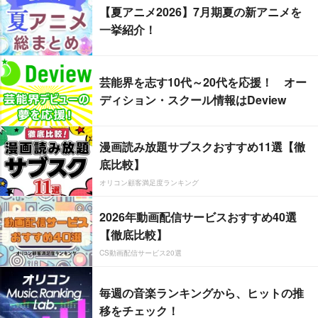
【夏アニメ2026】7月期夏の新アニメを
一挙紹介！
芸能界を志す10代～20代を応援！ オー
ディション・スクール情報はDeview
漫画読み放題サブスクおすすめ11選【徹
底比較】
オリコン顧客満足度ランキング
2026年動画配信サービスおすすめ40選
【徹底比較】
CS動画配信サービス20選
毎週の音楽ランキングから、ヒットの推
移をチェック！