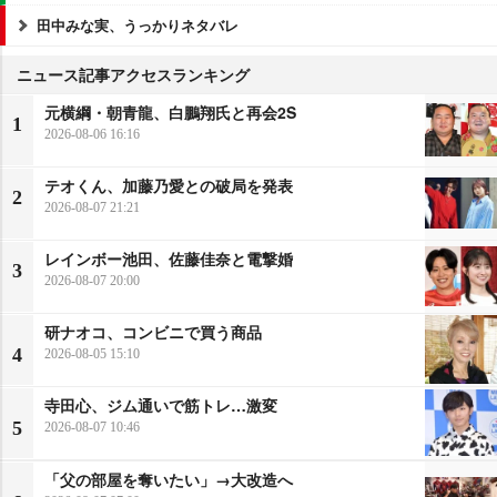
田中みな実、うっかりネタバレ
ニュース記事アクセスランキング
元横綱・朝青龍、白鵬翔氏と再会2S
1
2026-08-06 16:16
テオくん、加藤乃愛との破局を発表
2
2026-08-07 21:21
レインボー池田、佐藤佳奈と電撃婚
3
2026-08-07 20:00
研ナオコ、コンビニで買う商品
4
2026-08-05 15:10
寺田心、ジム通いで筋トレ…激変
5
2026-08-07 10:46
「父の部屋を奪いたい」→大改造へ