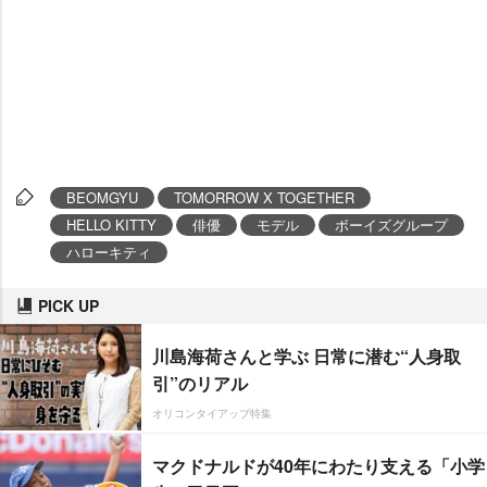
BEOMGYU
TOMORROW X TOGETHER
HELLO KITTY
俳優
モデル
ボーイズグループ
ハローキティ
PICK UP
川島海荷さんと学ぶ 日常に潜む“人身取
引”のリアル
オリコンタイアップ特集
マクドナルドが40年にわたり支える「小学