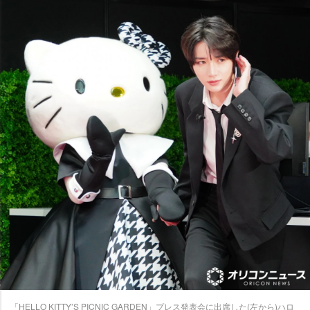
「HELLO KITTY’S PICNIC GARDEN」プレス発表会に出席した(左から)ハロ