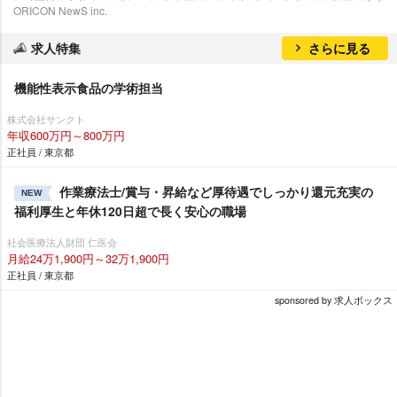
ORICON NewS inc.
求人特集
さらに見る
機能性表示食品の学術担当
株式会社サンクト
年収600万円～800万円
正社員 / 東京都
作業療法士/賞与・昇給など厚待遇でしっかり還元充実の
NEW
福利厚生と年休120日超で長く安心の職場
社会医療法人財団 仁医会
月給24万1,900円～32万1,900円
正社員 / 東京都
sponsored by 求人ボックス