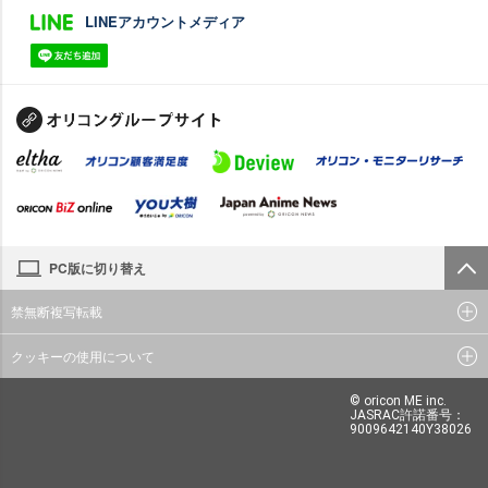
LINEアカウントメディア
PC版に切り替え
禁無断複写転載
クッキーの使用について
© oricon ME inc.
JASRAC許諾番号：
9009642140Y38026