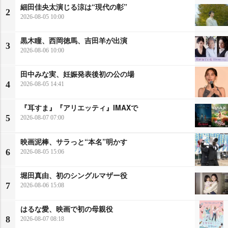
細田佳央太演じる涼は“現代の彰”
2
2026-08-05 10:00
黒木瞳、西岡徳馬、吉田羊が出演
3
2026-08-06 10:00
田中みな実、妊娠発表後初の公の場
4
2026-08-05 14:41
『耳すま』『アリエッティ』IMAXで
5
2026-08-07 07:00
映画泥棒、サラっと“本名”明かす
6
2026-08-05 15:06
堀田真由、初のシングルマザー役
7
2026-08-06 15:08
はるな愛、映画で初の母親役
8
2026-08-07 08:18