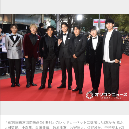
『第38回東京国際映画祭(TIFF)』のレッドカーペットに登場した(左から)松永
大司監督、小森隼、白濱亜嵐、数原龍友、片寄涼太、佐野玲於、中務裕太 (C)