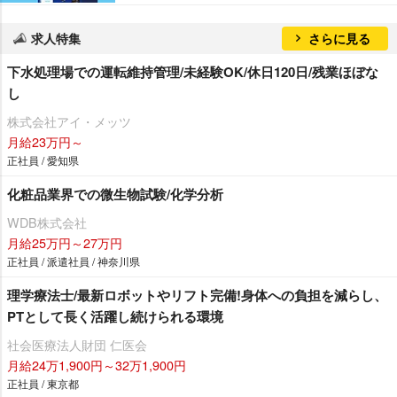
求人特集
さらに見る
下水処理場での運転維持管理/未経験OK/休日120日/残業ほぼな
し
株式会社アイ・メッツ
月給23万円～
正社員 / 愛知県
化粧品業界での微生物試験/化学分析
WDB株式会社
月給25万円～27万円
正社員 / 派遣社員 / 神奈川県
理学療法士/最新ロボットやリフト完備!身体への負担を減らし、
PTとして長く活躍し続けられる環境
社会医療法人財団 仁医会
月給24万1,900円～32万1,900円
正社員 / 東京都