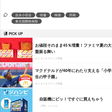
吉永小百合
俳優
映画
邦画
東京国際映画祭
PICK UP
お値段そのまま45％増量！ファミマ夏の大
盤振る舞い
オリコンタイアップ特集
マクドナルドが40年にわたり支える「小学
生の甲子園」
オリコンタイアップ特集
自販機にピッ！ですぐに買えちゃう
（PR）ジハンピ