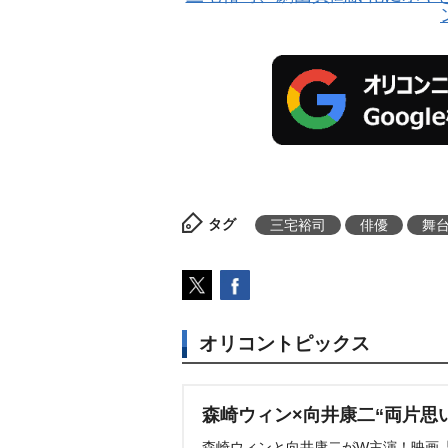
タグ
三宅裕司
俳優
舞
オリコントピックス
森崎ウィン×向井康二“両片思
森崎ウィンと向井康二がW主演！映画『（L