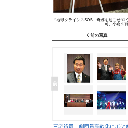
『地球クライシスSOS～奇跡を起こせ!ロ
司、小倉久寛(C)
前の写真
三宅裕司、劇団員高齢化にボヤ