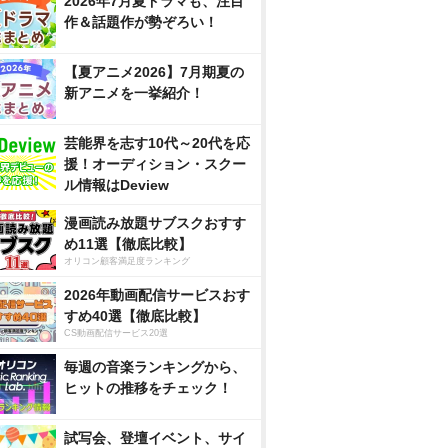
2026年7月夏ドラマも、注目
作＆話題作が勢ぞろい！
【夏アニメ2026】7月期夏の
新アニメを一挙紹介！
芸能界を志す10代～20代を応
援！オーディション・スクー
ル情報はDeview
漫画読み放題サブスクおすす
め11選【徹底比較】
オリコン顧客満足度ランキング
2026年動画配信サービスおす
すめ40選【徹底比較】
CS動画配信サービス20選
毎週の音楽ランキングから、
ヒットの推移をチェック！
試写会、登壇イベント、サイ