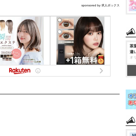
sponsored by 求人ボックス
茶
違
オ
N