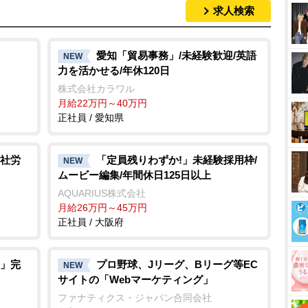
求人検索
愛知「貿易事務」/未経験歓迎/英語
NEW
力を活かせる/年休120日
株式会社カラワル
月給22万円～40万円
正社員 / 愛知県
社労
「定員残りわずか!」未経験採用枠/
NEW
ムービー編集/年間休日125日以上
AQUARIUS株式会社
月給26万円～45万円
正社員 / 大阪府
」完
プロ野球、Jリーグ、Bリーグ等EC
NEW
サイトの「Webマーケティング」
ファナティクス・ジャパン合同会社