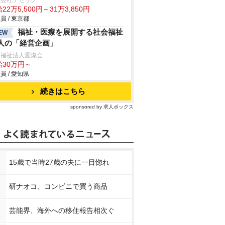
式会社テセック
22万5,500円～31万3,850円
員 / 東京都
福祉・医療を展開する社会福祉
EW
人の「経営企画」
会福祉法人愛燦会
給30万円～
員 / 愛知県
続きはこちら
sponsored by 求人ボックス
15歳で当時27歳の夫に一目惚れ
研ナオコ、コンビニで買う商品
芸能界、海外への移住報告相次ぐ