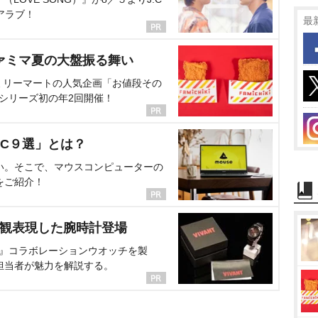
アラブ！
最
ァミマ夏の大盤振る舞い
ミリーマートの人気企画「お値段その
、シリーズ初の年2回開催！
C９選」とは？
い。そこで、マウスコンピューターの
をご紹介！
界観表現した腕時計登場
NT』コラボレーションウオッチを製
担当者が魅力を解説する。