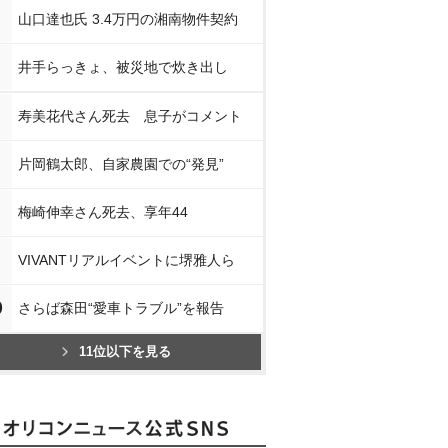
山口達也氏 3.4万円の湘南物件契約
井手らっきょ、被災地で炊き出し
寿美花代さん死去 息子がコメント
片岡鶴太郎、自家農園での“発見”
梅崎伸幸さん死去、享年44
VIVANTリアルイベントに堺雅人ら
0
さらば森田“愛車トラブル”を報告
11位以下を見る