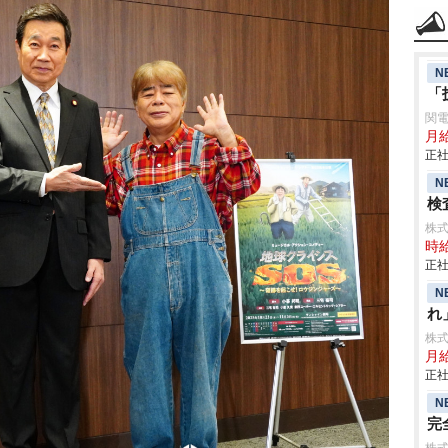
N
「
関
月給
正社
N
検査
株
時給
正社
N
れ
株
月給
正社
N
完