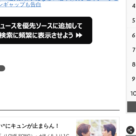
ンギャップも告白
4
5
6
7
8
台
9
1
い”にキュンが止まらん！
OVE SONG）』が8／５よりJ:C