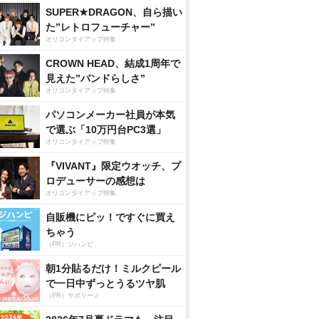
SUPER★DRAGON、自ら描い
た”レトロフューチャー”
オリコンタイアップ特集
CROWN HEAD、結成1周年で
見えた”バンドらしさ”
オリコンタイアップ特集
パソコンメーカー社員が本気
で選ぶ「10万円台PC3選」
オリコンタイアップ特集
『VIVANT』限定ウオッチ、プ
ロデューサーの感想は
オリコンタイアップ特集
自販機にピッ！ですぐに買え
ちゃう
（PR）ジハンピ
朝1分貼るだけ！ミルクピール
で一日中ずっとうるツヤ肌
（PR）サボリーノ