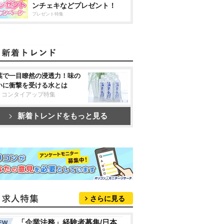
ンチェキなどプレゼント！
プレゼント特集
葉で一目瞭然の浸透力！味の
いに衝撃を受ける水とは
リコンタイアップ特集
新着トレンドをもっと見る
さらに見る
「企業法務」経験者募集/日本
EW