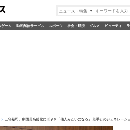
ニュース・特集
&ゲーム
動画配信サービス
スポーツ
社会・経済
グルメ
ビューティ
ラ
三宅裕司、劇団員高齢化にボヤき「仙人みたいになる」 若手とのジェネレーシ