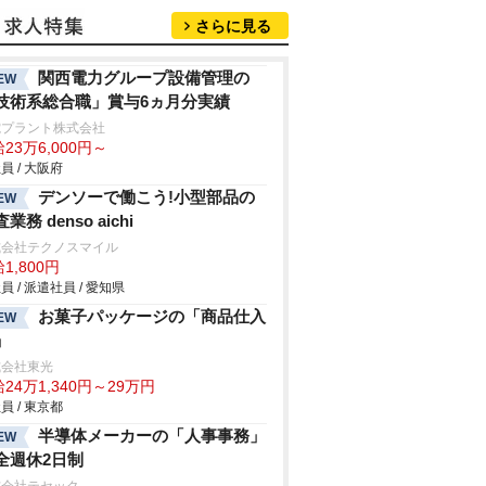
さらに見る
関西電力グループ設備管理の
EW
技術系総合職」賞与6ヵ月分実績
電プラント株式会社
23万6,000円～
員 / 大阪府
デンソーで働こう!小型部品の
EW
業務 denso aichi
式会社テクノスマイル
1,800円
員 / 派遣社員 / 愛知県
お菓子パッケージの「商品仕入
EW
」
式会社東光
24万1,340円～29万円
員 / 東京都
半導体メーカーの「人事事務」
EW
全週休2日制