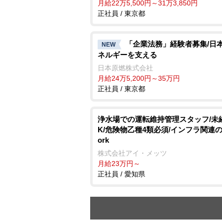
月給22万5,500円～31万3,850円
正社員 / 東京都
「企業法務」経験者募集/日
NEW
ネルギーを支える
日本原燃株式会社
月給24万5,200円～35万円
正社員 / 東京都
浄水場での運転維持管理スタッフ/未
K/危険物乙種4類必須/インフラ関連
ork
株式会社アイ・メッツ
月給23万円～
正社員 / 愛知県