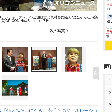
株
月給
正社
N
ウジンジャーズ～』の公開稽古と取材会に臨んだ(左から)三宅裕
ORICON NewS inc. （4/8枚）
法
社
次の写真
月
正社
1
2
3
き「仙人みたいになる」 若手とのジェネレーショ