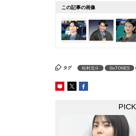
ゃないけど察しちゃいますよね
この記事の画像
とピンときた様子。実はちょうど
解説するシーンを撮影したと聞
んじゃだめじゃん…完璧な再現
のに」となおも後悔。「その時
生解説。始めたら緊張して息据
だよって」と反省しまくってい
タグ
松村北斗
SixTONES
は。』(2016年)、『天気の子』
り』(22年)など、記録的な大ヒ
海誠氏によって07年に公開され
もとに、主人公・遠野貴樹(松村)
PIC
旅を描く。