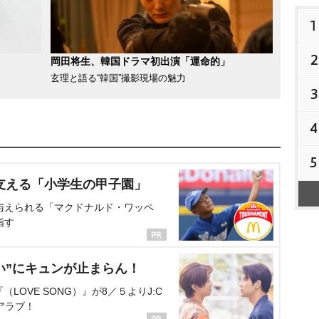
1
2
岡田将生、韓国ドラマ初出演「運命的」
玄理と語る“韓国”撮影現場の魅力
3
4
5
支える「小学生の甲子園」
与えられる「マクドナルド・ワッペ
指す
い”にキュンが止まらん！
OVE SONG）』が8／５よりJ:C
アラブ！