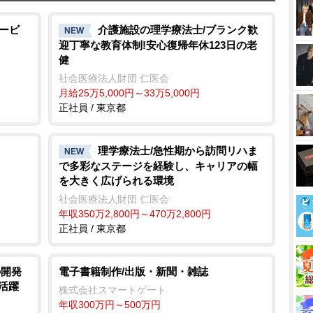
サービ
介護施設の理学療法士/ブランク歓
NEW
迎丁寧な教育体制!安心復帰年休123日の老
健
社会医療法人財団 仁医会
月給25万5,000円～33万5,000円
正社員 / 東京都
理学療法士/急性期から訪問リハま
NEW
で多彩なステージを経験し、キャリアの幅
を大きく広げられる環境
社会医療法人財団 仁医会
年収350万2,800円～470万2,800円
正社員 / 東京都
の開発
電子書籍制作/出版・新聞・雑誌
活躍
株式会社スマートゲート
年収300万円～500万円