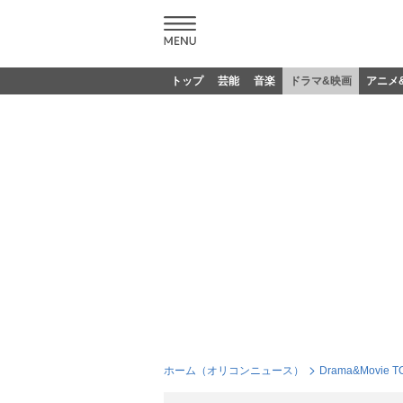
トップ
芸能
音楽
ドラマ&映画
アニメ
ホーム（オリコンニュース）
Drama&Movie T