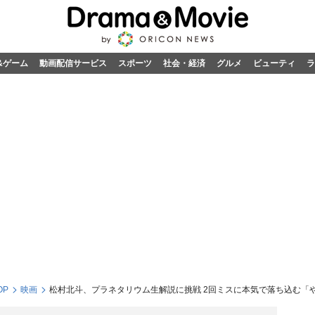
&ゲーム
動画配信サービス
スポーツ
社会・経済
グルメ
ビューティ
ラ
OP
映画
松村北斗、プラネタリウム生解説に挑戦 2回ミスに本気で落ち込む「