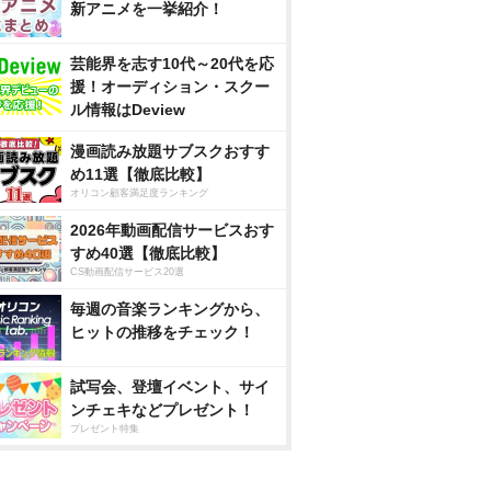
新アニメを一挙紹介！
芸能界を志す10代～20代を応
援！オーディション・スクー
ル情報はDeview
漫画読み放題サブスクおすす
め11選【徹底比較】
オリコン顧客満足度ランキング
2026年動画配信サービスおす
すめ40選【徹底比較】
CS動画配信サービス20選
毎週の音楽ランキングから、
ヒットの推移をチェック！
試写会、登壇イベント、サイ
ンチェキなどプレゼント！
プレゼント特集