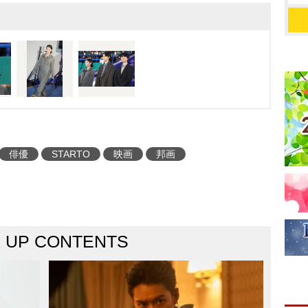
。その質問の仕方だと」
1年前に同所で貴樹に生
いて松村は「じゃあ、か
をしなきゃいけなかった
のほうが上手だったな…
えないし声震えるし最悪
た。
今作は『君の名
俳優
STARTO
映画
邦画
(19年)、『すずめの戸締ま
ット作を生み出してきた新
た劇場アニメーションを
の18年間にわたる人生の
K UP CONTENTS