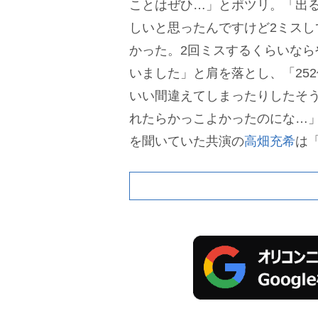
ことはぜひ…」とポツリ。「出
しいと思ったんですけど2ミスし
かった。2回ミスするくらいなら
いました」と肩を落とし、「252
いい間違えてしまったりしたそ
れたらかっこよかったのにな…
を聞いていた共演の
高畑充希
は
ニヤリとしたが「個人的には撮
で聞いていたのでエモかったで
と本編シーンさながらの一幕に
切実な声」と表現されるが
奥山
うも感じました。すごく誠実さ
る声で魅力的」と絶賛していた
10月21日はどこでなにをして