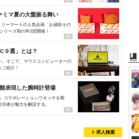
ァミマ夏の大盤振る舞い
ミリーマートの人気企画「お値段その
、シリーズ初の年2回開催！
C９選」とは？
い。そこで、マウスコンピューターの
をご紹介！
界観表現した腕時計登場
NT』コラボレーションウオッチを製
担当者が魅力を解説する。
求人検索