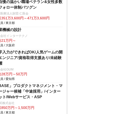
自慢の温かい職場ベテラン&女性多数
フォロー体制バツグン
医療法人財団 仁医会
351万3,600円～471万3,600円
員 / 東京都
業機械の設計
式会社インターテクノ
給21万円～
員 / 大阪府
字入力ができればOK/人気ゲームの開
エンジニア/資格取得支援あり/未経験
躍
会社GUM
給28万円～50万円
員 / 愛知県
BASE」プロダクトマネジメント・マ
ージャー候補「中途採用」/インター
ット/Webサービス・ASP
SE株式会社
850万円～1,500万円
員 / 東京都