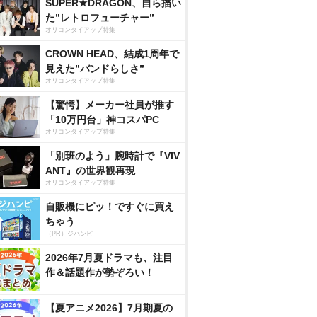
SUPER★DRAGON、自ら描い
た”レトロフューチャー”
オリコンタイアップ特集
CROWN HEAD、結成1周年で
見えた”バンドらしさ”
オリコンタイアップ特集
【驚愕】メーカー社員が推す
「10万円台」神コスパPC
オリコンタイアップ特集
「別班のよう」腕時計で『VIV
ANT』の世界観再現
オリコンタイアップ特集
自販機にピッ！ですぐに買え
ちゃう
（PR）ジハンピ
2026年7月夏ドラマも、注目
作＆話題作が勢ぞろい！
【夏アニメ2026】7月期夏の