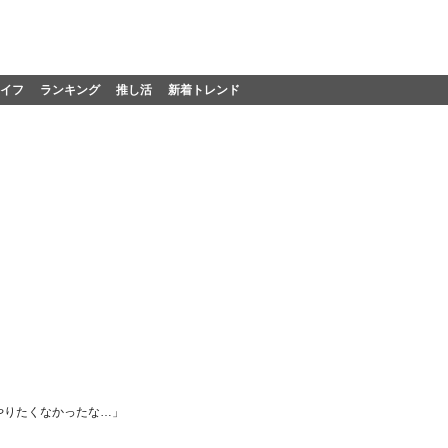
イフ
ランキング
推し活
新着トレンド
やりたくなかったな…」