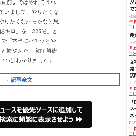
る直前まではやれてうれ
が
で
ていまして、やりたくな
社会
やりたくなかったなと思
年収
正社
億キロ」を「225億」と
農
うで「本当にバチッと
株
月
」と悔やんだ。
袖で解説
正社
「225はわかりました」と
文
発
影のときも松村さんの声
活
記事全文
す。うれしかったです」
株式
月
感動。劇中では「誠実で
正社
由之
監督は「それをきょ
「
、真摯さ。切実さを感じ
ネ
ネ
。
また司会から「2024年
BA
いたか」を聞かれ「覚えち
年収
正社