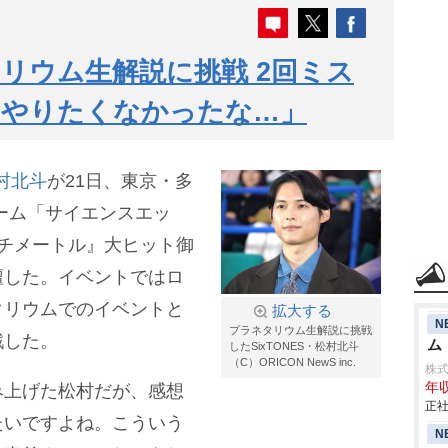
リウム生解説に挑戦 2回ミス
「やりたくなかったな…」
村北斗
が21日、東京・多
ーム「サイエンスエッ
チメートル』大ヒット御
壇した。イベントではロ
タリウムでのイベントと
拡大する
N
プラネタリウム生解説に挑戦
戦した。
ム
したSixTONES・松村北斗
（C）ORICON NewS inc.
株式
年収
み上げた松村だが、感想
正社
たいですよね。こういう
N