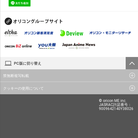
PC版に切り替え
禁無断複写転載
クッキーの使用について
© oricon ME inc.
JASRAC許諾番号：
9009642140Y38026