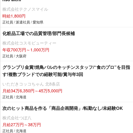
株式会社テクノスマイル
時給1,800円
正社員 / 派遣社員 / 愛知県
化粧品工場での品質管理/部門長候補
株式会社コスモビューティー
年収700万円～1,000万円
正社員 / 大阪府
グランプリ金賞!焼鳥バルのキッチンスタッフ/“食のプロ”を目指
す!複数ブランドでの経験可能/賞与年3回
いただきコッコちゃん 北8条店
月給34万6,350円～45万5,000円
正社員 / 北海道
次のヒット商品を作る「商品企画開発」/転勤なし/未経験OK
株式会社つぼ八
月給27万円～38万円
正社員 / 北海道