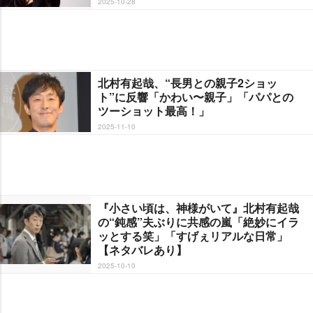
2025-10-28
北村有起哉、“長男との親子2ショッ
ト”に反響「かわい〜親子」「パパとの
ツーショット最高！」
2025-11-10
『小さい頃は、神様がいて』北村有起哉
の“鈍感”夫ぶりに共感の嵐「絶妙にイラ
ッとする笑」「すげぇリアルな日常」
【ネタバレあり】
2025-10-10