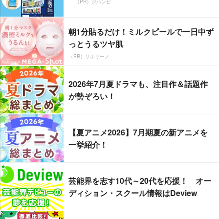
（PR）ジハンピ
朝1分貼るだけ！ミルクピールで一日中ず
っとうるツヤ肌
（PR）サボリーノ
2026年7月夏ドラマも、注目作＆話題作
が勢ぞろい！
【夏アニメ2026】7月期夏の新アニメを
一挙紹介！
芸能界を志す10代～20代を応援！ オー
ディション・スクール情報はDeview