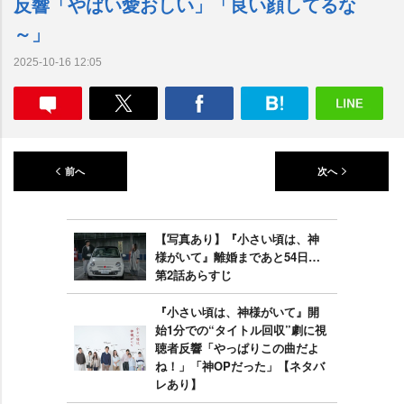
反響「やばい愛おしい」「良い顔してるな
～」
2025-10-16 12:05
前へ
次へ
【写真あり】『小さい頃は、神
様がいて』離婚まであと54日…
第2話あらすじ
『小さい頃は、神様がいて』開
始1分での“タイトル回収”劇に視
聴者反響「やっぱりこの曲だよ
ね！」「神OPだった」【ネタバ
レあり】