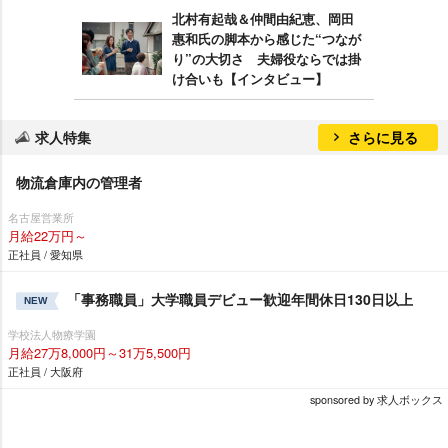
北村有起哉＆仲間由紀恵、岡田
惠和氏の脚本から感じた“つなが
り”の大切さ 夫婦役ならでは掛
け合いも【インタビュー】
求人特集
さらに見る
物流倉庫内の管理者
名古屋営業所
月給22万円～
正社員 / 愛知県
「事務職員」大学職員デビュー歓迎年間休日130日以上
NEW
学校法人物療学園
月給27万8,000円～31万5,500円
正社員 / 大阪府
sponsored by 求人ボックス