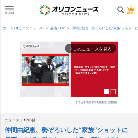
ホーム (オリコンニュース)
芸能 TOP
仲間由紀恵、勢ぞろいした“家族”ショット
このニュースを見る
arrow_forward_ios
Powered by 
GliaStudios
M
ニュース
SNS発
u
t
仲間由紀恵、勢ぞろいした“家族”ショットに
e