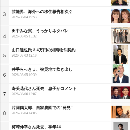
芸能界、海外への移住報告相次ぐ
3
2026-08-04 19:53
田中みな実、うっかりネタバレ
4
2026-08-05 15:32
山口達也氏 3.4万円の湘南物件契約
5
2026-08-03 12:18
井手らっきょ、被災地で炊き出し
6
2026-08-05 10:39
寿美花代さん死去 息子がコメント
7
2026-08-06 12:07
片岡鶴太郎、自家農園での“発見”
8
2026-08-04 14:05
梅崎伸幸さん死去、享年44