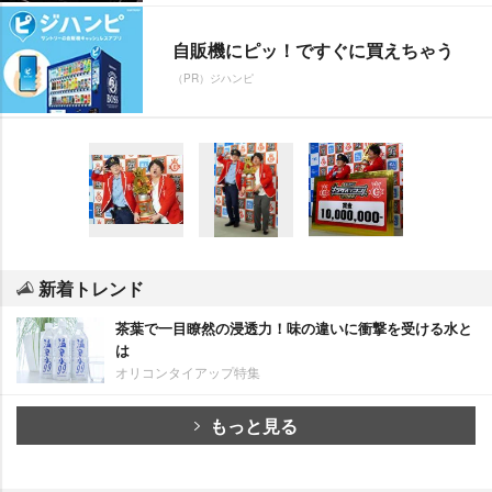
自販機にピッ！ですぐに買えちゃう
（PR）ジハンピ
新着トレンド
茶葉で一目瞭然の浸透力！味の違いに衝撃を受ける水と
は
オリコンタイアップ特集
もっと見る