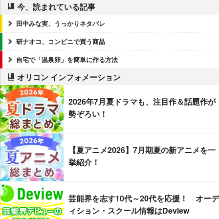
今、読まれている記事
田中みな実、うっかりネタバレ
研ナオコ、コンビニで買う商品
自宅で「温泉卵」を簡単に作る方法
オリコン インフォメーション
2026年7月夏ドラマも、注目作＆話題作が
勢ぞろい！
【夏アニメ2026】7月期夏の新アニメを一
挙紹介！
芸能界を志す10代～20代を応援！ オーデ
ィション・スクール情報はDeview