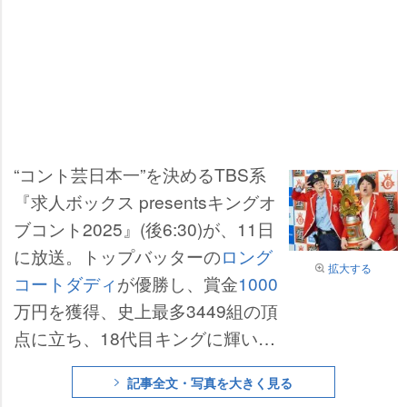
“コント芸日本一”を決めるTBS系
『求人ボックス presentsキングオ
ブコント2025』(後6:30)が、11日
に放送。トップバッターの
ロング
拡大する
コートダディ
が優勝し、賞金
1000
万円を獲得、史上最多3449組の頂
点に立ち、18代目キングに輝い
た。優勝後の会見では、笑いを交
記事全文・写真を大きく見る
えながらも本音が飛び出した。