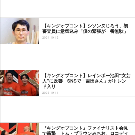
【キングオブコント】シソンヌじろう、初
審査員に意気込み「僕の緊張が一番無駄」
2024-10-12
【キングオブコント】レインボー池田“女芸
人”に反響 SNSで「吉田さん」がトレン
ド入り
2025-10-11
『キングオブコント』ファイナリスト会見
で衝撃 トム・ブラウンみちお、ロコディ