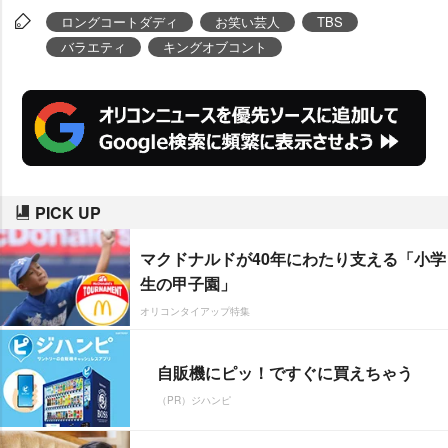
ロングコートダディ
お笑い芸人
TBS
バラエティ
キングオブコント
PICK UP
マクドナルドが40年にわたり支える「小学
生の甲子園」
オリコンタイアップ特集
自販機にピッ！ですぐに買えちゃう
（PR）ジハンピ