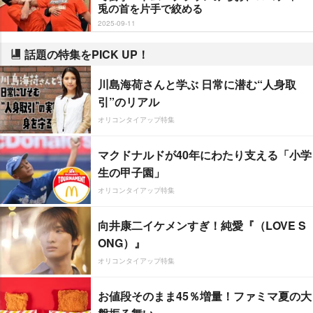
兎の首を片手で絞める
2025-09-11
話題の特集をPICK UP！
川島海荷さんと学ぶ 日常に潜む“人身取
引”のリアル
オリコンタイアップ特集
マクドナルドが40年にわたり支える「小学
生の甲子園」
オリコンタイアップ特集
向井康二イケメンすぎ！純愛『（LOVE S
ONG）』
オリコンタイアップ特集
お値段そのまま45％増量！ファミマ夏の大