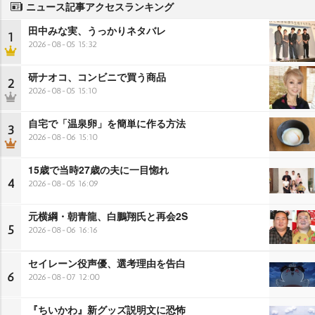
ニュース記事アクセスランキング
田中みな実、うっかりネタバレ
1
2026-08-05 15:32
研ナオコ、コンビニで買う商品
2
2026-08-05 15:10
自宅で「温泉卵」を簡単に作る方法
3
2026-08-06 15:10
15歳で当時27歳の夫に一目惚れ
4
2026-08-05 16:09
元横綱・朝青龍、白鵬翔氏と再会2S
5
2026-08-06 16:16
セイレーン役声優、選考理由を告白
6
2026-08-07 12:00
『ちいかわ』新グッズ説明文に恐怖