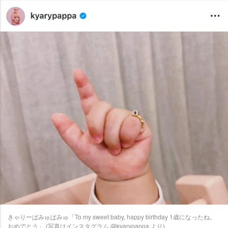
きゃりーぱみゅぱみゅ「To my sweet baby, happy birthday 1歳になったね。
おめでとう」 (写真はインスタグラム @kyarypappa より)