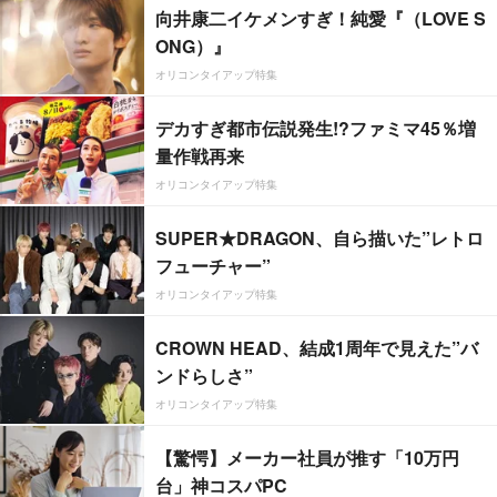
向井康二イケメンすぎ！純愛『（LOVE S
ONG）』
オリコンタイアップ特集
デカすぎ都市伝説発生!?ファミマ45％増
量作戦再来
オリコンタイアップ特集
SUPER★DRAGON、自ら描いた”レトロ
フューチャー”
オリコンタイアップ特集
CROWN HEAD、結成1周年で見えた”バ
ンドらしさ”
オリコンタイアップ特集
【驚愕】メーカー社員が推す「10万円
台」神コスパPC