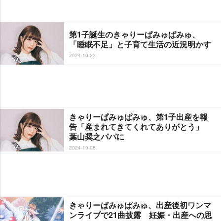
第1子誕生のきゃりーぱみゅぱみゅ、
「睡眠不足」と子育て生活の近況明かす
2024-10-23
きゃりーぱみゅぱみゅ、第1子出産を報
告「産まれてきてくれてありがとう」
葉山奨之パパに
2024-10-08
きゃりーぱみゅぱみゅ、出産後初ワンマ
ンライブで21曲披露 妊娠・出産への思