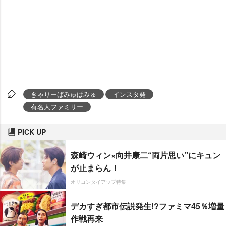
きゃりーぱみゅぱみゅ
インスタ発
有名人ファミリー
PICK UP
森崎ウィン×向井康二“両片思い”にキュン
が止まらん！
オリコンタイアップ特集
デカすぎ都市伝説発生!?ファミマ45％増量
作戦再来