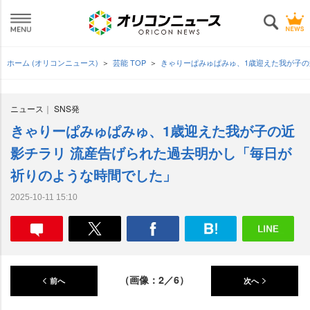
ホーム (オリコンニュース)
芸能 TOP
きゃりーぱみゅぱみゅ、1歳迎えた我が子
ニュース
SNS発
きゃりーぱみゅぱみゅ、1歳迎えた我が子の近
影チラリ 流産告げられた過去明かし「毎日が
祈りのような時間でした」
2025-10-11 15:10
（画像：2／6）
前へ
次へ