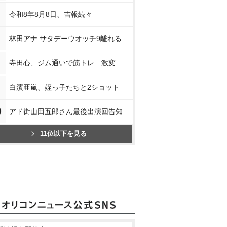
令和8年8月8日、吉報続々
林田アナ サタデーウオッチ9離れる
寺田心、ジム通いで筋トレ…激変
白濱亜嵐、姪っ子たちと2ショット
0
アド街山田五郎さん最後出演回告知
11位以下を見る