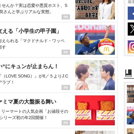
最
ませんか？実は恋愛や悪質ホスト、S
海荷さんと学ぶリアルな実態。
支える「小学生の甲子園」
与えられる「マクドナルド・ワッペ
指す
い”にキュンが止まらん！
OVE SONG）』が8／５よりJ:C
アラブ！
ァミマ夏の大盤振る舞い
ミリーマートの人気企画「お値段その
、シリーズ初の年2回開催！