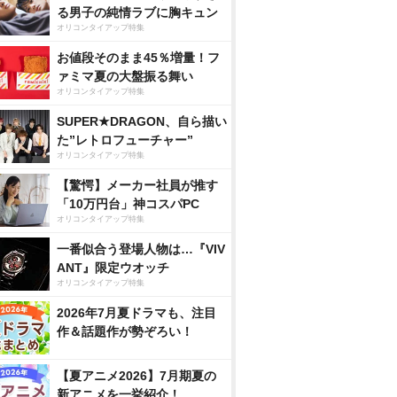
る男子の純情ラブに胸キュン
オリコンタイアップ特集
お値段そのまま45％増量！フ
ァミマ夏の大盤振る舞い
オリコンタイアップ特集
SUPER★DRAGON、自ら描い
た”レトロフューチャー”
オリコンタイアップ特集
【驚愕】メーカー社員が推す
「10万円台」神コスパPC
オリコンタイアップ特集
一番似合う登場人物は…『VIV
ANT』限定ウオッチ
オリコンタイアップ特集
2026年7月夏ドラマも、注目
作＆話題作が勢ぞろい！
【夏アニメ2026】7月期夏の
新アニメを一挙紹介！