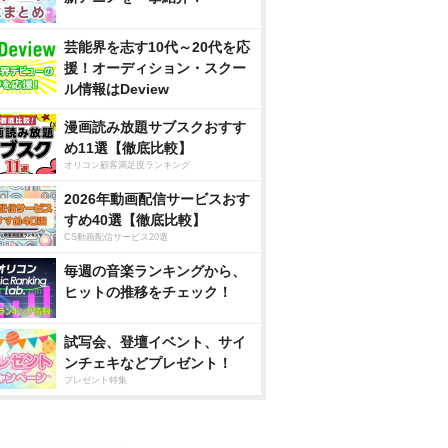
芸能界を志す10代～20代を応
援！オーディション・スクー
ル情報はDeview
漫画読み放題サブスクおすす
め11選【徹底比較】
オリコン顧客満足度ランキング
2026年動画配信サービスおす
すめ40選【徹底比較】
CS動画配信サービス20選
毎週の音楽ランキングから、
ヒットの推移をチェック！
試写会、登壇イベント、サイ
ンチェキなどプレゼント！
プレゼント特集