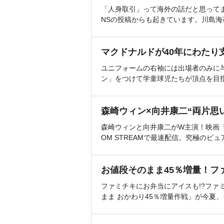
「人身取引」って海外の話だと思って
NSの投稿からも起きています。川島
マクドナルドが40年にわたり
ユニフォームの右袖には出場者のみに
ン」をつけて学童球児たちが頂点を目
森崎ウィン×向井康二“両片思
森崎ウィンと向井康二がW主演！映画『（L
OM STREAMで最速配信。究極のピュ
お値段そのまま45％増量！フ
ファミチキにお弁当にアイスも!?ファ
まま おかわり45％増量作戦」が今夏