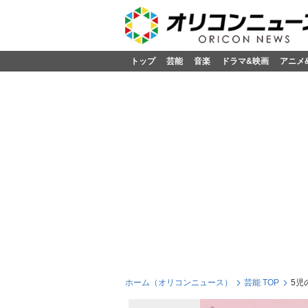
トップ
芸能
音楽
ドラマ&映画
アニメ
ホーム（オリコンニュース）
芸能 TOP
5児