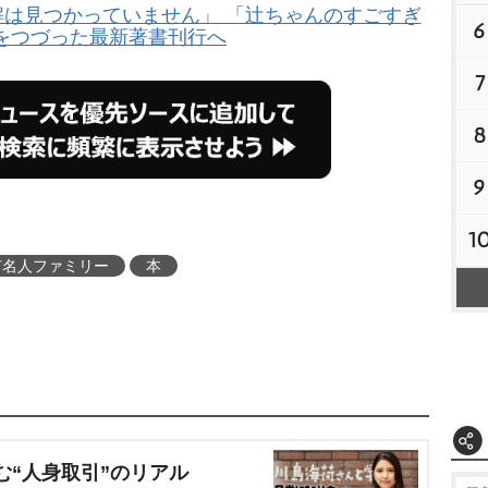
解は見つかっていません」 「辻ちゃんのすごすぎ
6
をつづった最新著書刊行へ
7
8
9
1
有名人ファミリー
本
む“人身取引”のリアル