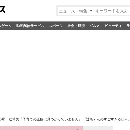
ニュース・特集
&ゲーム
動画配信サービス
スポーツ
社会・経済
グルメ
ビューティ
ラ
の母・辻希美「子育ての正解は見つかっていません」 「辻ちゃんのすごすぎる日々