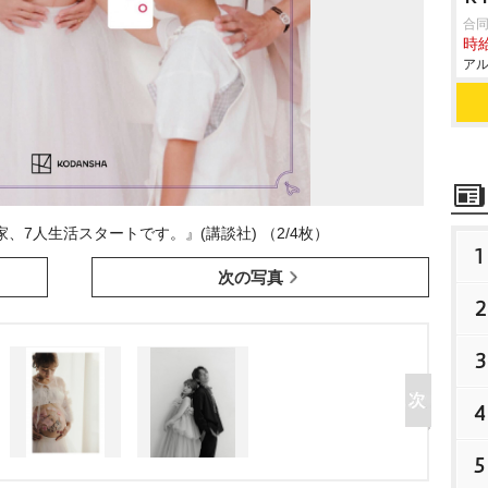
合同
時給
アル
家、7人生活スタートです。』(講談社) （2/4枚）
1
次の写真
2
3
4
5