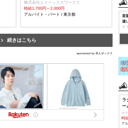
株式会社エイペックスワークス
時給1,700円～2,000円
アルバイト・パート / 東京都
茶
違
オ
続きはこちら
sponsored by 求人ボックス
ラ
ー
ホテ
時給
アル