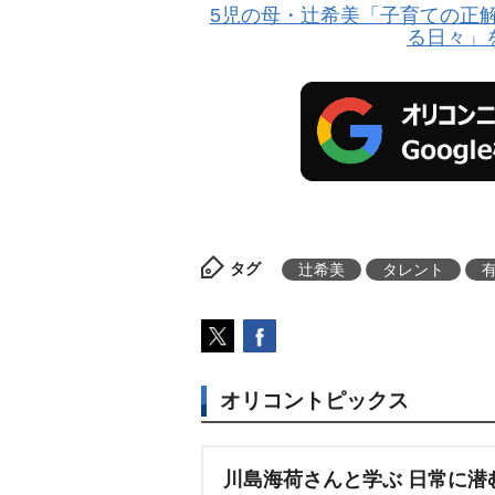
5児の母・辻希美「子育ての正
る日々」
タグ
辻希美
タレント
オリコントピックス
川島海荷さんと学ぶ 日常に潜