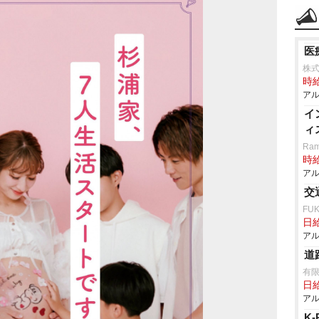
医
株
時給
アル
イ
ィ
Ram
時給
アル
交
FU
日給
アル
道
有
日給
アル
K