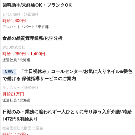
歯科助手/未経験OK・ブランクOK
とねり歯科・矯正歯科
時給1,300円
アルバイト・パート / 東京都
食品の品質管理業務/化学分析
WDB株式会社
時給1,250円～1,400円
派遣社員 / 北海道
「土日祝休み」コールセンター/お気に入りネイル&髪色
NEW
で働ける 保健指導サービスのご案内
ランスタッド株式会社
月給21万円
派遣社員 / 北海道
日勤のみ・業務に追われず一人ひとりに寄り添う入所介護!/時給
1472円&有給あり
社会医療法人財団 仁医会
時給1,472円～