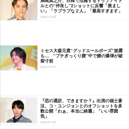
満島真之介、日韓で活躍するトップアイド
ルとの“仲良し”2ショットに反響「羨まし
い」「ラブラブな２人」「最高すぎます」
2025-12-08
ミセス大森元貴“グッドエールポーズ”披露
も… “プチぎっくり腰”中で腰の爆弾が破
裂寸前
2025-10-07
『恋の通訳、できますか？』出演の福士蒼
汰、コ・ユンジョンとのオフショットを多
数公開「わぁ、本当に綺麗」「いい雰囲
気」
2026-01-28