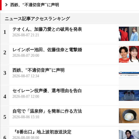
西鉄、“不適切音声”に声明
ニュース記事アクセスランキング
テオくん、加藤乃愛との破局を発表
1
2026-08-07 21:21
レインボー池田、佐藤佳奈と電撃婚
2
2026-08-07 20:00
西鉄、“不適切音声”に声明
3
2026-08-07 12:34
セイレーン役声優、選考理由を告白
4
2026-08-07 12:00
自宅で「温泉卵」を簡単に作る方法
5
2026-08-06 15:10
『8番出口』地上波初放送決定
6
2026-08-08 08:00