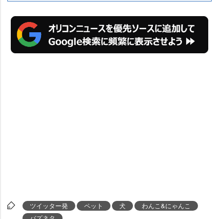
ツイッター発
ペット
犬
わんこ&にゃんこ
バズネタ