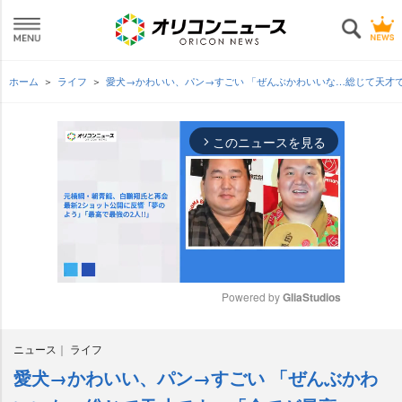
ホーム
ライフ
愛犬→かわいい、パン→すごい 「ぜんぶかわいいな…総じて天才
このニュースを見る
arrow_forward_ios
Powered by 
GliaStudios
M
ニュース
ライフ
u
t
愛犬→かわいい、パン→すごい 「ぜんぶかわ
e