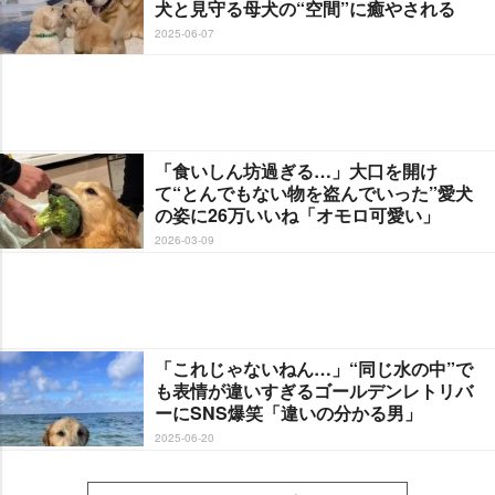
犬と見守る母犬の“空間”に癒やされる
2025-06-07
「食いしん坊過ぎる…」大口を開け
て“とんでもない物を盗んでいった”愛犬
の姿に26万いいね「オモロ可愛い」
2026-03-09
「これじゃないねん…」“同じ水の中”で
も表情が違いすぎるゴールデンレトリバ
ーにSNS爆笑「違いの分かる男」
2025-06-20