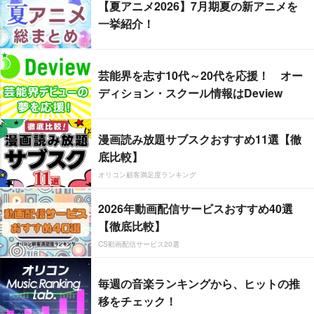
【夏アニメ2026】7月期夏の新アニメを
一挙紹介！
芸能界を志す10代～20代を応援！ オー
ディション・スクール情報はDeview
漫画読み放題サブスクおすすめ11選【徹
底比較】
オリコン顧客満足度ランキング
2026年動画配信サービスおすすめ40選
【徹底比較】
CS動画配信サービス20選
毎週の音楽ランキングから、ヒットの推
移をチェック！