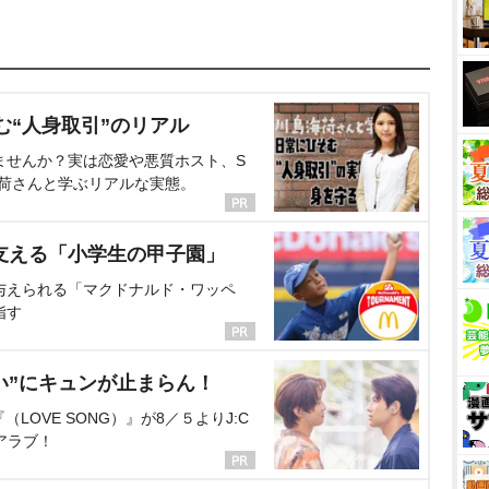
む“人身取引”のリアル
ませんか？実は恋愛や悪質ホスト、S
海荷さんと学ぶリアルな実態。
支える「小学生の甲子園」
与えられる「マクドナルド・ワッペ
指す
い”にキュンが止まらん！
OVE SONG）』が8／５よりJ:C
アラブ！