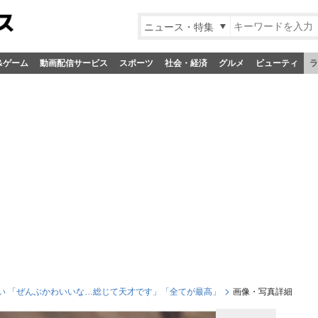
ニュース・特集
&ゲーム
動画配信サービス
スポーツ
社会・経済
グルメ
ビューティ
ラ
い 「ぜんぶかわいいな…総じて天才です」「全てが最高」
画像・写真詳細