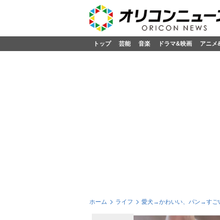
トップ
芸能
音楽
ドラマ&映画
アニメ
ホーム
ライフ
愛犬→かわいい、パン→すご