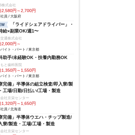
B株式会社
2,580円～2,700円
社員 / 大阪府
「ライドシェアドライバー」・
EW
時給×副業OK/週1〜
本交通株式会社
2,000円～
バイト・パート / 東京都
科助手/未経験OK・扶養内勤務OK
やもと歯科医院
1,350円～1,550円
バイト・パート / 東京都
寮完備」半導体の組立検査/即入寮/製
・工場/日勤/日払い/工場・製造
式会社京栄センター
1,320円～1,650円
社員 / 北海道
寮完備」半導体ウエハ・チップ製造/
入寮/製造・工場/工場・製造
式会社京栄センター