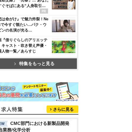
援助交際」「売春」… あなた
すぐそばにある“人身取引…
恋は命がけ』で魅力炸裂！Ne
flixで今すぐ観たい…パク・ウ
ビンの名演が光る…
画『借りぐらしのアリエッテ
』キャスト・吹き替え声優・
場人物一覧／あらすじ
特集をもっと見る
さらに見る
CMC部門における新製品開発
EW
当業務/化学分析