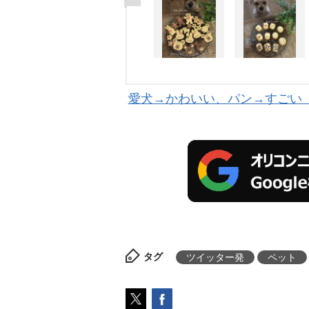
愛犬→かわいい、パン→すごい
タグ
ツイッター発
ペット