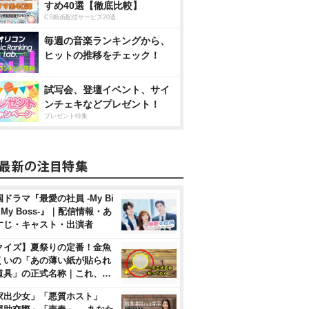
すめ40選【徹底比較】
CS動画配信サービス20選
毎週の音楽ランキングから、
ヒットの推移をチェック！
試写会、登壇イベント、サイ
ンチェキなどプレゼント！
プレゼント特集
ドラマ『最愛の社員 -My Bi
, My Boss-』｜配信情報・あ
すじ・キャスト・出演者
クイズ】夏祭りの定番！金魚
くいの「あの薄い紙が貼られ
道具」の正式名称｜これ、…
家出少女」「悪質ホスト」