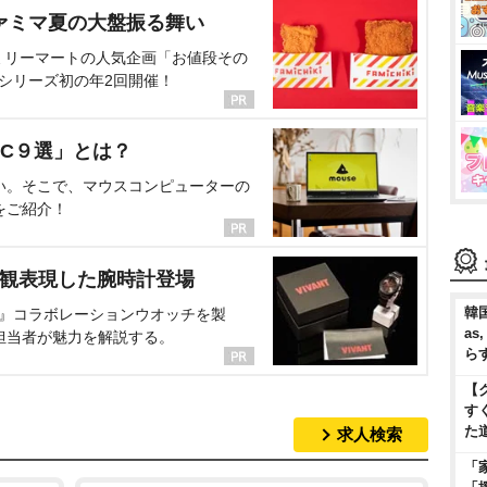
ァミマ夏の大盤振る舞い
ミリーマートの人気企画「お値段その
、シリーズ初の年2回開催！
C９選」とは？
い。そこで、マウスコンピューターの
をご紹介！
界観表現した腕時計登場
韓国
NT』コラボレーションウオッチを製
as
担当者が魅力を解説する。
ら
【
す
た
求人検索
「