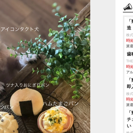
「
造
株
時給
派遣
歯
TH
時給
アル
「
即
株
時給
派遣
「
チ
い