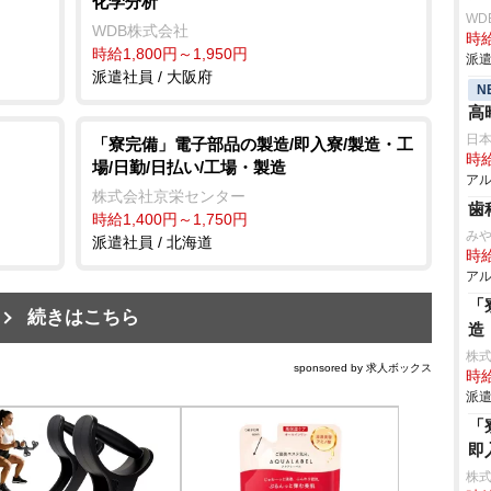
化学分析
WD
WDB株式会社
時給
時給1,800円～1,950円
派遣
派遣社員 / 大阪府
N
高
日
「寮完備」電子部品の製造/即入寮/製造・工
時給
場/日勤/日払い/工場・製造
アル
株式会社京栄センター
歯
時給1,400円～1,750円
み
派遣社員 / 北海道
時給
アル
「
続きはこちら
造
株
sponsored by 求人ボックス
時給
派遣
「
即
株