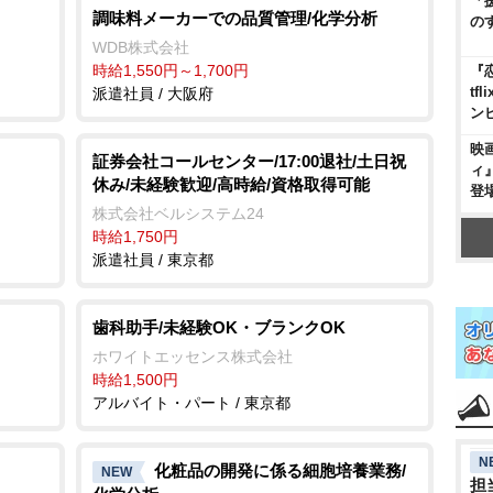
「
調味料メーカーでの品質管理/化学分析
の
ク
WDB株式会社
時給1,550円～1,700円
『
t
派遣社員 / 大阪府
ン
映
証券会社コールセンター/17:00退社/土日祝
ィ
休み/未経験歓迎/高時給/資格取得可能
登
株式会社ベルシステム24
時給1,750円
派遣社員 / 東京都
歯科助手/未経験OK・ブランクOK
ホワイトエッセンス株式会社
時給1,500円
アルバイト・パート / 東京都
N
化粧品の開発に係る細胞培養業務/
NEW
担