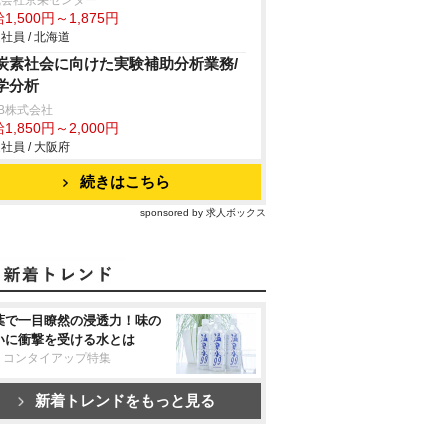
式会社京栄センター
1,500円～1,875円
社員 / 北海道
炭素社会に向けた実験補助分析業務/
学分析
B株式会社
1,850円～2,000円
社員 / 大阪府
続きはこちら
sponsored by 求人ボックス
葉で一目瞭然の浸透力！味の
いに衝撃を受ける水とは
リコンタイアップ特集
新着トレンドをもっと見る