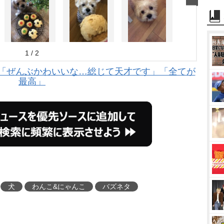
1 / 2
 「ぜんぶかわいいな…総じて天才です」「全てが
最高」
犬
わんこ&にゃんこ
バズネタ