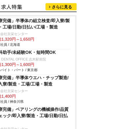
さらに見る
寮完備」半導体の組立検査/即入寮/製
・工場/日勤/日払い/工場・製造
式会社京栄センター
1,320円～1,650円
社員 / 北海道
科助手/未経験OK・短時間OK
E DENTAL OFFICE 志木駅前院
1,300円～1,600円
バイト・パート / 東京都
寮完備」半導体ウエハ・チップ製造/
入寮/製造・工場/工場・製造
式会社京栄センター
1,400円
社員 / 神奈川県
寮完備」ベアリングの機械操作/品質
ェック/即入寮/製造・工場/日勤/日払