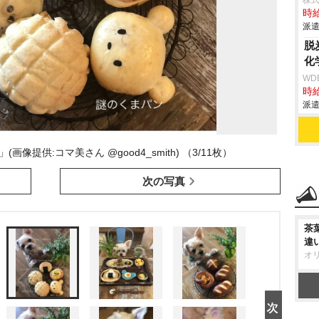
株
時給
派遣
脱
化
WD
時給
派遣
提供:コマ美さん @good4_smith) （3/11枚）
次の写真
茶
違
オ