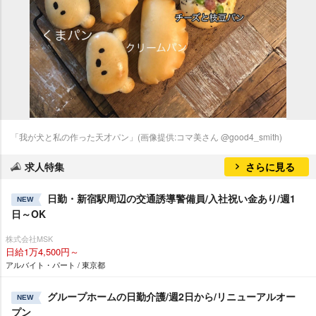
「我が犬と私の作った天才パン」(画像提供:コマ美さん @good4_smith)
求人特集
さらに見る
日勤・新宿駅周辺の交通誘導警備員/入社祝い金あり/週1
NEW
日～OK
株式会社MSK
日給1万4,500円～
アルバイト・パート / 東京都
グループホームの日勤介護/週2日から/リニューアルオー
NEW
プン