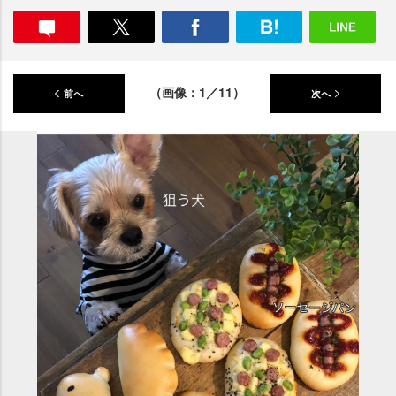
（画像：1／11）
前へ
次へ