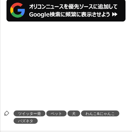
ツイッター発
ペット
犬
わんこ&にゃんこ
バズネタ