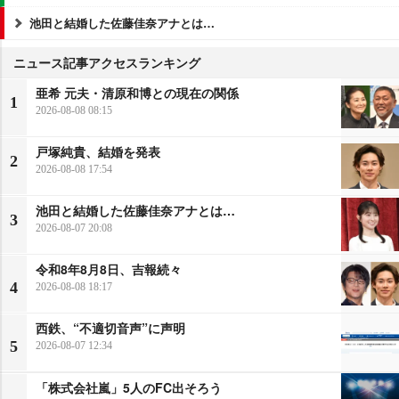
池田と結婚した佐藤佳奈アナとは…
ニュース記事アクセスランキング
亜希 元夫・清原和博との現在の関係
1
2026-08-08 08:15
戸塚純貴、結婚を発表
2
2026-08-08 17:54
池田と結婚した佐藤佳奈アナとは…
3
2026-08-07 20:08
令和8年8月8日、吉報続々
4
2026-08-08 18:17
西鉄、“不適切音声”に声明
5
2026-08-07 12:34
「株式会社嵐」5人のFC出そろう