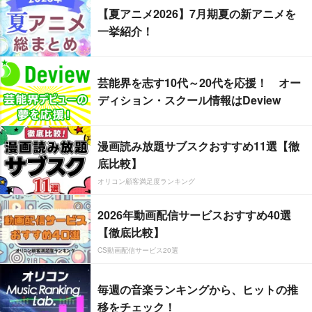
【夏アニメ2026】7月期夏の新アニメを
一挙紹介！
芸能界を志す10代～20代を応援！ オー
ディション・スクール情報はDeview
漫画読み放題サブスクおすすめ11選【徹
底比較】
オリコン顧客満足度ランキング
2026年動画配信サービスおすすめ40選
【徹底比較】
CS動画配信サービス20選
毎週の音楽ランキングから、ヒットの推
移をチェック！