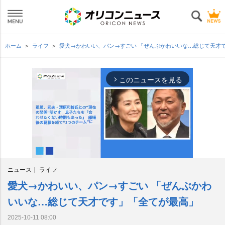
ホーム
ライフ
愛犬→かわいい、パン→すごい 「ぜんぶかわいいな…総じて天才
このニュースを見る
arrow_forward_ios
ニュース
ライフ
愛犬→かわいい、パン→すごい 「ぜんぶかわ
M
u
いいな…総じて天才です」「全てが最高」
t
e
2025-10-11 08:00