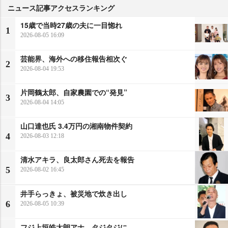
ニュース記事アクセスランキング
15歳で当時27歳の夫に一目惚れ
1
2026-08-05 16:09
芸能界、海外への移住報告相次ぐ
2
2026-08-04 19:53
片岡鶴太郎、自家農園での“発見”
3
2026-08-04 14:05
山口達也氏 3.4万円の湘南物件契約
4
2026-08-03 12:18
清水アキラ、良太郎さん死去を報告
5
2026-08-02 16:45
井手らっきょ、被災地で炊き出し
6
2026-08-05 10:39
フジ上垣皓太朗アナ、タジタジに