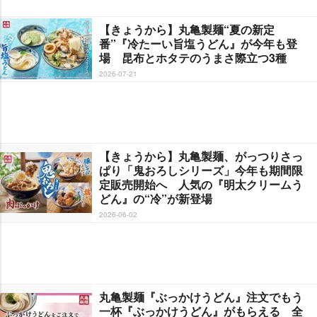
【きょうから】丸亀製麺“夏の新定
番”『冷たーい旨塩うどん』が今年も登
場 昆布とホタテのうまさ際立つ3種
2026-07-21
【きょうから】丸亀製麺、がっつりさっ
ぱり「鬼おろしシリーズ」今年も期間限
定販売開始へ 人気の『明太クリームう
どん』の“冷”が新登場
2026-06-02
丸亀製麺『ぶっかけうどん』注文でもう
一杯『ぶっかけうどん』がもらえる 全