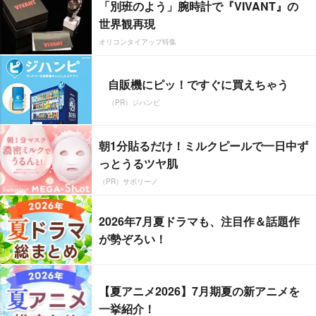
「別班のよう」腕時計で『VIVANT』の
世界観再現
オリコンタイアップ特集
自販機にピッ！ですぐに買えちゃう
（PR）ジハンピ
朝1分貼るだけ！ミルクピールで一日中ず
っとうるツヤ肌
（PR）サボリーノ
2026年7月夏ドラマも、注目作＆話題作
が勢ぞろい！
【夏アニメ2026】7月期夏の新アニメを
一挙紹介！