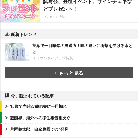
試写会、登壇イベント、サインチェキな
どプレゼント！
プレゼント特集
新着トレンド
茶葉で一目瞭然の浸透力！味の違いに衝撃を受ける水と
は
オリコンタイアップ特集
もっと見る
今、読まれている記事
15歳で当時27歳の夫に一目惚れ
芸能界、海外への移住報告相次ぐ
片岡鶴太郎、自家農園での“発見”