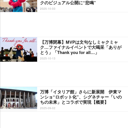
クのビジュアル公開に“悲鳴”
2025-10-03
【万博閉幕】MVPは文句なしミャクミャ
ク…ファイナルイベントで大喝采「ありが
とう」「Thank you for all…」
2025-10-13
万博「イタリア館」さらに新展開 伊東マ
ンショ“ロボット化”、シグネチャー「いの
ちの未来」とコラボで実現【概要】
2025-09-02