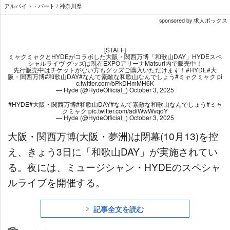
アルバイト・パート / 神奈川県
sponsored by 求人ボックス
[STAFF]
ミャクミャクとHYDEがコラボした大阪・関西万博「和歌山DAY」HYDEスペ
シャルライヴ グッズは現在EXPOアリーナMatsuri内で販売中！
先行販売中はチケットがない方もグッズご購入いただけます！
#HYDE
#大
阪・関西万博
#和歌山DAY
#なんて素敵な和歌山なんでしょう
#ミャクミャク
pi
c.twitter.com/bPkDHmMH6K
— Hyde (@HydeOfficial_)
October 3, 2025
#HYDE
#大阪・関西万博
#和歌山DAY
#なんて素敵な和歌山なんでしょう
#ミャ
クミャク
pic.twitter.com/adiWwWvqdY
— Hyde (@HydeOfficial_)
October 3, 2025
大阪・関西万博(大阪・夢洲)は閉幕(10月13)を控
え、きょう3日に「和歌山DAY」が実施されてい
る。夜には、ミュージシャン・HYDEのスペシャ
ルライブを開催する。
記事全文を読む