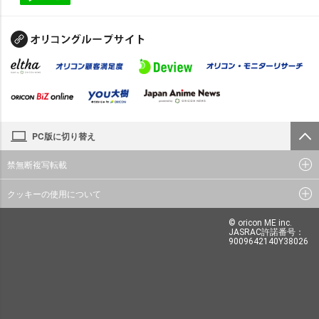
PC版に切り替え
禁無断複写転載
クッキーの使用について
© oricon ME inc.
JASRAC許諾番号：
9009642140Y38026