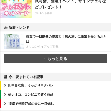
試写会、登壇イベント、サインチェキな
どプレゼント！
プレゼント特集
新着トレンド
茶葉で一目瞭然の浸透力！味の違いに衝撃を受ける水と
は
オリコンタイアップ特集
もっと見る
今、読まれている記事
田中みな実、うっかりネタバレ
研ナオコ、コンビニで買う商品
15歳で当時27歳の夫に一目惚れ