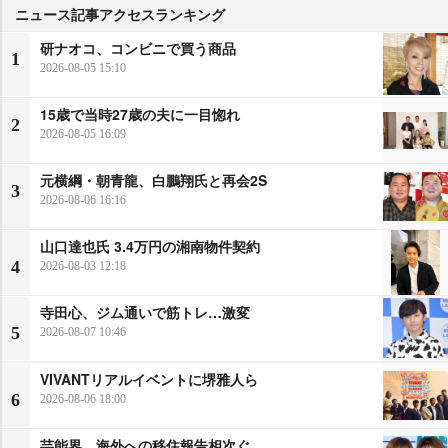
ニュース記事アクセスランキング
研ナオコ、コンビニで買う商品
1
2026-08-05 15:10
15歳で当時27歳の夫に一目惚れ
2
2026-08-05 16:09
元横綱・朝青龍、白鵬翔氏と再会2S
3
2026-08-06 16:16
山口達也氏 3.4万円の湘南物件契約
4
2026-08-03 12:18
寺田心、ジム通いで筋トレ…激変
5
2026-08-07 10:46
VIVANTリアルイベントに堺雅人ら
6
2026-08-06 18:00
芸能界、海外への移住報告相次ぐ