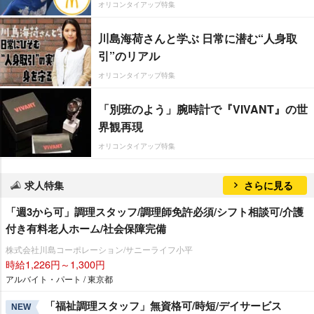
オリコンタイアップ特集
川島海荷さんと学ぶ 日常に潜む“人身取
引”のリアル
オリコンタイアップ特集
「別班のよう」腕時計で『VIVANT』の世
界観再現
オリコンタイアップ特集
求人特集
さらに見る
「週3から可」調理スタッフ/調理師免許必須/シフト相談可/介護
付き有料老人ホーム/社会保障完備
株式会社川島コーポレーション/サニーライフ小平
時給1,226円～1,300円
アルバイト・パート / 東京都
「福祉調理スタッフ」無資格可/時短/デイサービス
NEW