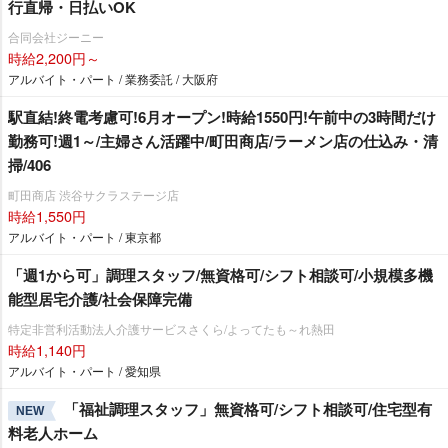
行直帰・日払いOK
合同会社ジーニー
時給2,200円～
アルバイト・パート / 業務委託 / 大阪府
駅直結!終電考慮可!6月オープン!時給1550円!午前中の3時間だけ
勤務可!週1～/主婦さん活躍中/町田商店/ラーメン店の仕込み・清
掃/406
町田商店 渋谷サクラステージ店
時給1,550円
アルバイト・パート / 東京都
「週1から可」調理スタッフ/無資格可/シフト相談可/小規模多機
能型居宅介護/社会保障完備
特定非営利活動法人介護サービスさくら/よってたも～れ熱田
時給1,140円
アルバイト・パート / 愛知県
「福祉調理スタッフ」無資格可/シフト相談可/住宅型有
NEW
料老人ホーム