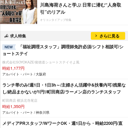
川島海荷さんと学ぶ 日常に潜む“人身取
引”のリアル
オリコンタイアップ特集
求人特集
さらに見る
「福祉調理スタッフ」調理師免許必須/シフト相談可/シ
NEW
ョートステイ
株式会社SOYOKAZE/俊徳道ショートステイそよ風
時給1,177円
アルバイト・パート / 大阪府
ランチ帯のみ!週1日・1日3h～/主婦さん活躍中&扶養内可/残業な
し/絶品まかないが1円!/町田商店/ラーメン店のランチスタッフ
町田商店 横浜北寺尾店
時給1,350円
アルバイト・パート / 神奈川県
メディアPRスタッフ/WワークOK・週1日から・時給2200円/直