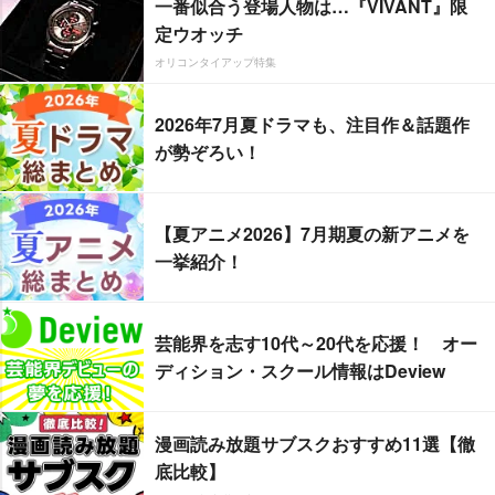
一番似合う登場人物は…『VIVANT』限
定ウオッチ
オリコンタイアップ特集
2026年7月夏ドラマも、注目作＆話題作
が勢ぞろい！
【夏アニメ2026】7月期夏の新アニメを
一挙紹介！
芸能界を志す10代～20代を応援！ オー
ディション・スクール情報はDeview
漫画読み放題サブスクおすすめ11選【徹
底比較】