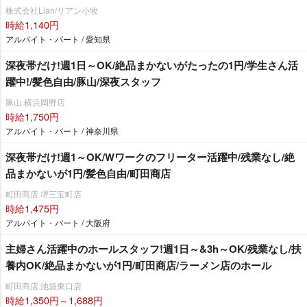
株式会社Lian/リアン小牧
時給1,140円
アルバイト・パート / 愛知県
深夜帯だけ!週1日～OK/絶品まかないがたったの1円/学生さん活
躍中!/髪色自由/豚山/深夜スタッフ
豚山 横浜岡野店
時給1,750円
アルバイト・パート / 神奈川県
深夜帯だけ!週1～OK/Wワークのフリーター活躍中/残業なし/絶
品まかないが1円/髪色自由/町田商店
町田商店 堺三宝町店
時給1,475円
アルバイト・パート / 大阪府
主婦さん活躍中のホールスタッフ!週1日～&3h～OK/残業なし/扶
養内OK/絶品まかないが1円/町田商店/ラーメン店のホール
町田商店 池袋東口店
時給1,350円～1,688円