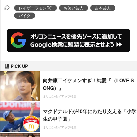
レイザーラモンRG
お笑い芸人
吉本芸人
バイク
PICK UP
向井康二イケメンすぎ！純愛『（LOVE S
ONG）』
オリコンタイアップ特集
マクドナルドが40年にわたり支える「小学
生の甲子園」
オリコンタイアップ特集