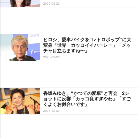
2025-08-23
ヒロシ、愛車バイクを“レトロポップ”に大
変身「世界一カッコイイハーレー」「メッ
チャ目立ちますね〜」
2026-03-28
香坂みゆき、“かつての愛車”と再会 2シ
ョットに反響「カッコ良すぎやわ」「すご
くよくお似合いです」
2025-12-23