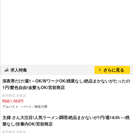
求人特集
さらに見る
深夜帯だけ!週1～OK/WワークOK/残業なし/絶品まかないがたったの
1円/髪色自由!金髪もOK/宮前商店
町田商店 宮前店
時給1,563円
アルバイト・パート / 神奈川県
主婦 さん大注目!人気ラーメン調理/絶品まかないが1円/週1&3h～/残
業なし/扶養内OK/宮前商店
町田商店 宮前店