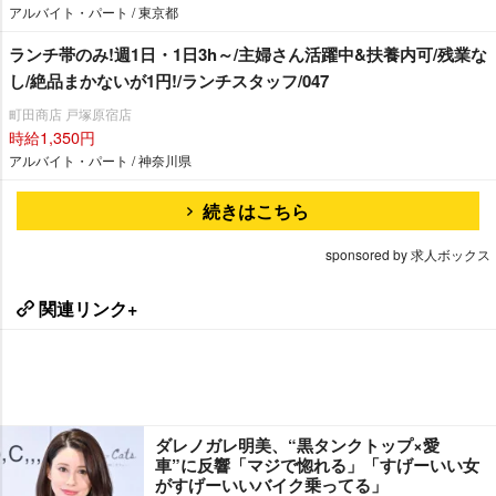
アルバイト・パート / 東京都
ランチ帯のみ!週1日・1日3h～/主婦さん活躍中&扶養内可/残業な
し/絶品まかないが1円!/ランチスタッフ/047
町田商店 戸塚原宿店
時給1,350円
アルバイト・パート / 神奈川県
続きはこちら
sponsored by 求人ボックス
関連リンク+
ダレノガレ明美、“黒タンクトップ×愛
車”に反響「マジで惚れる」「すげーいい女
がすげーいいバイク乗ってる」