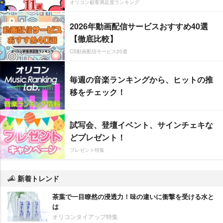
オリコン顧客満足度ランキング
2026年動画配信サービスおすすめ40選
【徹底比較】
CS動画配信サービス20選
毎週の音楽ランキングから、ヒットの推
移をチェック！
試写会、登壇イベント、サインチェキな
どプレゼント！
プレゼント特集
新着トレンド
茶葉で一目瞭然の浸透力！味の違いに衝撃を受ける水と
は
オリコンタイアップ特集