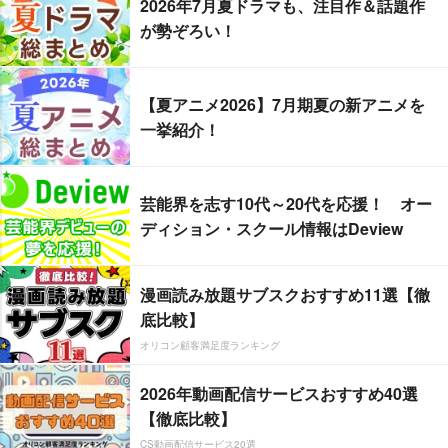
2026年7月夏ドラマも、注目作＆話題作
が勢ぞろい！
【夏アニメ2026】7月期夏の新アニメを
一挙紹介！
芸能界を志す10代～20代を応援！ オー
ディション・スクール情報はDeview
漫画読み放題サブスクおすすめ11選【徹
底比較】
オリコン顧客満足度ランキング
2026年動画配信サービスおすすめ40選
【徹底比較】
CS動画配信サービス20選