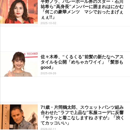
平野ノラ、バレーボール界のスター・石川
祐希ら“高身長”メンバーに囲まれはにかむ
「何この豪華メンツ マシでおったまげぇ
ぇぇ!!」
2025-10-02
佐々木希、“くるくる”前髪の新たなヘアス
タイルを公開「めちゃカワイイ」「髪形も
good」
2025-09-26
71歳・片岡鶴太郎、スウェットパンツ組み
合わせた“ラフで上品な”私服コーデに反響
「サラッと着こなしますね さすが」「渋く
てカッコいい」
2026-02-11