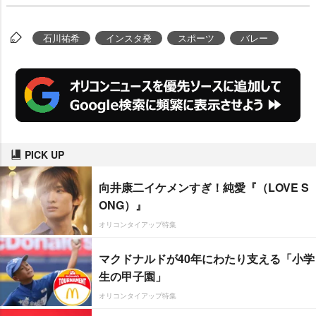
石川祐希
インスタ発
スポーツ
バレー
PICK UP
向井康二イケメンすぎ！純愛『（LOVE S
ONG）』
オリコンタイアップ特集
マクドナルドが40年にわたり支える「小学
生の甲子園」
オリコンタイアップ特集