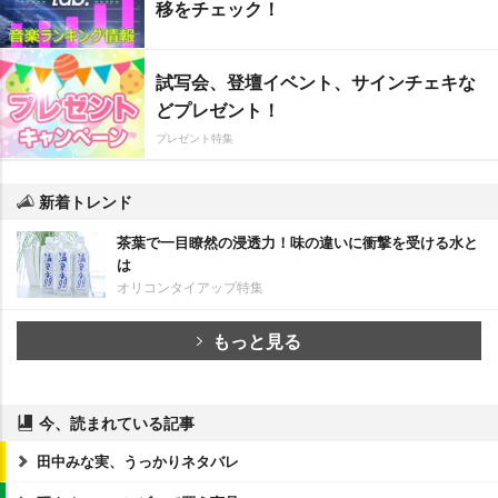
移をチェック！
試写会、登壇イベント、サインチェキな
どプレゼント！
プレゼント特集
新着トレンド
茶葉で一目瞭然の浸透力！味の違いに衝撃を受ける水と
は
オリコンタイアップ特集
もっと見る
今、読まれている記事
田中みな実、うっかりネタバレ