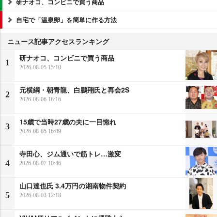
研ナオコ、コンビニで買う商品
自宅で「温泉卵」を簡単に作る方法
ニュース記事アクセスランキング
研ナオコ、コンビニで買う商品
1
2026-08-05 15:10
元横綱・朝青龍、白鵬翔氏と再会2S
2
2026-08-06 16:16
15歳で当時27歳の夫に一目惚れ
3
2026-08-05 16:09
寺田心、ジム通いで筋トレ…激変
4
2026-08-07 10:46
山口達也氏 3.4万円の湘南物件契約
5
2026-08-03 12:18