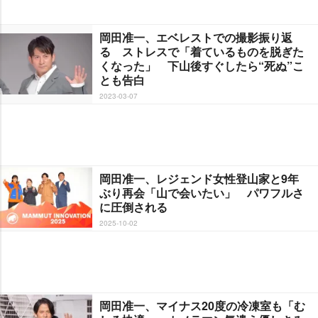
岡田准一、エベレストでの撮影振り返
る ストレスで「着ているものを脱ぎた
くなった」 下山後すぐしたら“死ぬ”こ
とも告白
2023-03-07
岡田准一、レジェンド女性登山家と9年
ぶり再会「山で会いたい」 パワフルさ
に圧倒される
2025-10-02
岡田准一、マイナス20度の冷凍室も「む