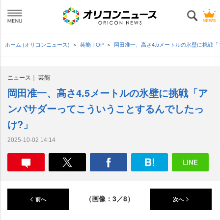
ホーム (オリコンニュース)
芸能 TOP
岡田准一、高さ4.5メートルの氷壁に挑戦
ニュース
芸能
岡田准一、高さ4.5メートルの氷壁に挑戦「ア
ンバサダーってこういうことするんでしたっ
け?」
2025-10-02 14:14
（画像：3／8）
前へ
次へ