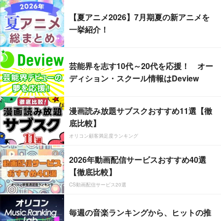
【夏アニメ2026】7月期夏の新アニメを
一挙紹介！
芸能界を志す10代～20代を応援！ オー
ディション・スクール情報はDeview
漫画読み放題サブスクおすすめ11選【徹
底比較】
オリコン顧客満足度ランキング
2026年動画配信サービスおすすめ40選
【徹底比較】
CS動画配信サービス20選
毎週の音楽ランキングから、ヒットの推