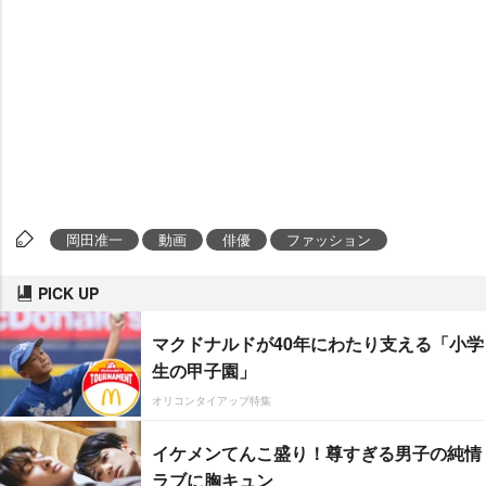
岡田准一
動画
俳優
ファッション
PICK UP
マクドナルドが40年にわたり支える「小学
生の甲子園」
オリコンタイアップ特集
イケメンてんこ盛り！尊すぎる男子の純情
ラブに胸キュン