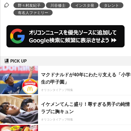
野々村友紀子
川谷修士
インスタ発
タレント
有名人ファミリー
PICK UP
マクドナルドが40年にわたり支える「小学
生の甲子園」
オリコンタイアップ特集
イケメンてんこ盛り！尊すぎる男子の純情
ラブに胸キュン
オリコンタイアップ特集