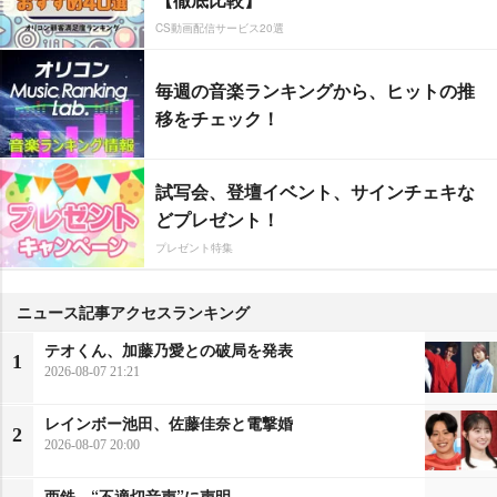
CS動画配信サービス20選
毎週の音楽ランキングから、ヒットの推
移をチェック！
試写会、登壇イベント、サインチェキな
どプレゼント！
プレゼント特集
ニュース記事アクセスランキング
テオくん、加藤乃愛との破局を発表
1
2026-08-07 21:21
レインボー池田、佐藤佳奈と電撃婚
2
2026-08-07 20:00
西鉄、“不適切音声”に声明