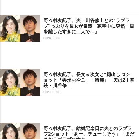
野々村友紀子、夫・川谷修士との“ラブラ
ブ”っぷりを長女が暴露 家事中に突然「目
を離したすきに二人で…」
2026-05-06
野々村友紀子、長女＆次女と“顔出し”3シ
ョット「美形おやこ」「綺麗」 夫は2丁拳
銃・川谷修士
2024-08-02
野々村友紀子、結婚記念日に夫とのラブラ
ブ2ショット「あー、チューしそう」「まだ