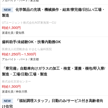
アルバイト・パート / 東京都
化学製品の充填・機械操作・結束/寮完備/日払い/工場・
NEW
製造
UTエージェント株式会社AGT東海第一CU
時給1,300円
派遣社員 / 愛知県
歯科助手/未経験OK・扶養内勤務OK
医療法人社団帆奈会 やまむら歯科医院
時給1,250円～1,500円
アルバイト・パート / 東京都
「寮完備」自動車向けガラスの加工・検査・運搬・梱包/即入寮/
製造・工場/日勤/工場・製造
株式会社京栄センター
時給1,300円
派遣社員 / 神奈川県
「福祉調理スタッフ」日勤のみ/サービス付き高齢者向
NEW
け住宅