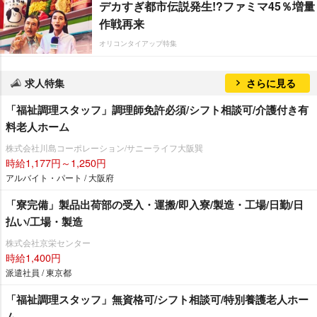
デカすぎ都市伝説発生!?ファミマ45％増量
作戦再来
オリコンタイアップ特集
求人特集
さらに見る
「福祉調理スタッフ」調理師免許必須/シフト相談可/介護付き有
料老人ホーム
株式会社川島コーポレーション/サニーライフ大阪巽
時給1,177円～1,250円
アルバイト・パート / 大阪府
「寮完備」製品出荷部の受入・運搬/即入寮/製造・工場/日勤/日
払い/工場・製造
株式会社京栄センター
時給1,400円
派遣社員 / 東京都
「福祉調理スタッフ」無資格可/シフト相談可/特別養護老人ホー
ム