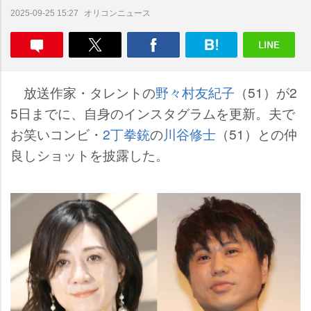
オリコンニュース
2025-09-25 15:27
放送作家・タレントの
野々村友紀子
（51）が2
5日までに、自身のインスタグラムを更新。夫で
お笑いコンビ・
2丁拳銃
の
川谷修士
（51）との仲
良しショットを披露した。