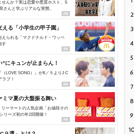
1
ませんか？実は恋愛や悪質ホスト、S
海荷さんと学ぶリアルな実態。
2
支える「小学生の甲子園」
3
与えられる「マクドナルド・ワッペ
4
指す
5
い”にキュンが止まらん！
6
OVE SONG）』が8／５よりJ:C
アラブ！
7
ァミマ夏の大盤振る舞い
8
ミリーマートの人気企画「お値段その
、シリーズ初の年2回開催！
9
1
C９選」とは？