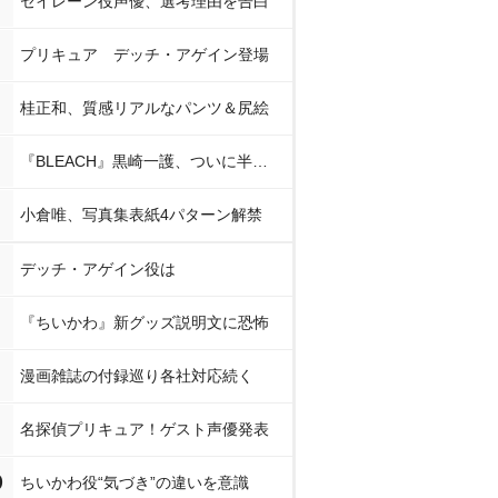
セイレーン役声優、選考理由を告白
プリキュア デッチ・アゲイン登場
桂正和、質感リアルなパンツ＆尻絵
『BLEACH』黒崎一護、ついに半虚化
小倉唯、写真集表紙4パターン解禁
デッチ・アゲイン役は
『ちいかわ』新グッズ説明文に恐怖
漫画雑誌の付録巡り各社対応続く
名探偵プリキュア！ゲスト声優発表
0
ちいかわ役“気づき”の違いを意識