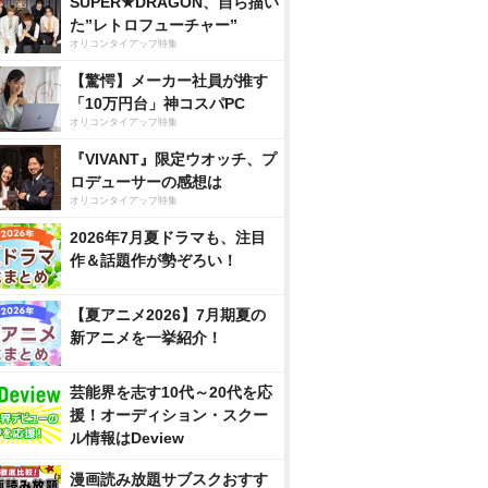
SUPER★DRAGON、自ら描い
た”レトロフューチャー”
オリコンタイアップ特集
【驚愕】メーカー社員が推す
「10万円台」神コスパPC
オリコンタイアップ特集
『VIVANT』限定ウオッチ、プ
ロデューサーの感想は
オリコンタイアップ特集
2026年7月夏ドラマも、注目
作＆話題作が勢ぞろい！
【夏アニメ2026】7月期夏の
新アニメを一挙紹介！
芸能界を志す10代～20代を応
援！オーディション・スクー
ル情報はDeview
漫画読み放題サブスクおすす