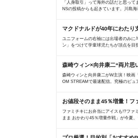
「人身取引」って海外の話だと思って
NSの投稿からも起きています。川島
マクドナルドが40年にわたり
ユニフォームの右袖には出場者のみに
ン」をつけて学童球児たちが頂点を目
森崎ウィン×向井康二“両片思
森崎ウィンと向井康二がW主演！映画『（L
OM STREAMで最速配信。究極のピュ
お値段そのまま45％増量！フ
ファミチキにお弁当にアイスも!?ファ
まま おかわり45％増量作戦」が今夏
プロ厳選！目的別「おすすめP