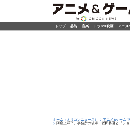
トップ
芸能
音楽
ドラマ&映画
アニメ
ホーム（オリコンニュース）
アニメ&ゲーム T
阿座上洋平、事務所の後輩・坂田将吾と『ジョ