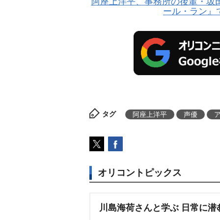
阿座上洋平、事務所の後輩・坂
ール・ラン』
タグ
阿座上洋平
声優
オリコントピックス
川島海荷さんと学ぶ 日常に潜