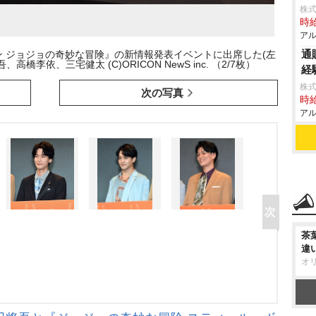
株式
時給
アル
通
 ジョジョの奇妙な冒険』の新情報発表イベントに出席した(左
李依、三宅健太 (C)ORICON NewS inc. （2/7枚）
経
株式
次の写真
時給
アル
茶
違
オ