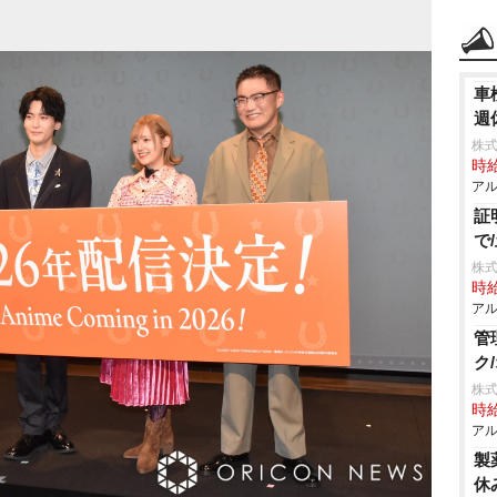
車
週
株式
時給
アル
証
で
株式
時給
アル
管
ク
株式
時給
アル
製
休