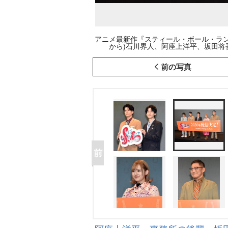
アニメ最新作『スティール・ボール・ラン
から)石川界人、阿座上洋平、坂田将吾、高橋
前の写真