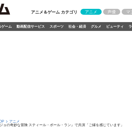
アニメ
声優
マ
アニメ＆ゲーム カテゴリ
&ゲーム
動画配信サービス
スポーツ
社会・経済
グルメ
ビューティ
ラ
OP
アニメ
ジョの奇妙な冒険 スティール・ボール・ラン』で共演「ご縁を感じています」