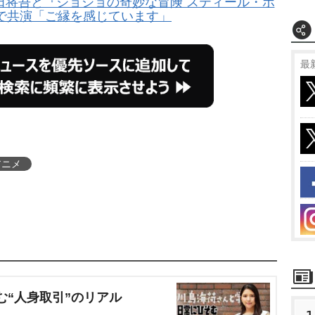
田将吾と『ジョジョの奇妙な冒険 スティール・ボ
で共演「ご縁を感じています」
最
アニメ
む“人身取引”のリアル