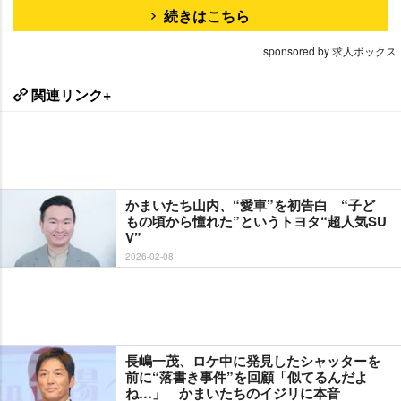
続きはこちら
sponsored by 求人ボックス
関連リンク+
かまいたち山内、“愛車”を初告白 “子ど
もの頃から憧れた”というトヨタ“超人気SU
V”
2026-02-08
長嶋一茂、ロケ中に発見したシャッターを
前に“落書き事件”を回顧「似てるんだよ
ね…」 かまいたちのイジリに本音