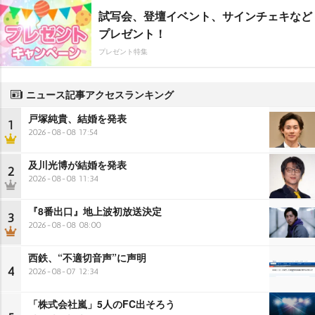
試写会、登壇イベント、サインチェキなど
プレゼント！
プレゼント特集
ニュース記事アクセスランキング
戸塚純貴、結婚を発表
1
2026-08-08 17:54
及川光博が結婚を発表
2
2026-08-08 11:34
『8番出口』地上波初放送決定
3
2026-08-08 08:00
西鉄、“不適切音声”に声明
4
2026-08-07 12:34
「株式会社嵐」5人のFC出そろう