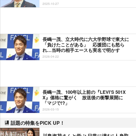
2025-10-27
長嶋一茂、立大時代に六大学野球で東大に
「負けたことがある」 応援団にも怒ら
れ…当時の相手エースも実名で明かす
2026-04-22
長嶋一茂、100年以上前の『LEVI'S 501X
X』価格に驚がく 放送後の衝撃展開に
「マジで!?」
2026-03-15
話題の特集をPICK UP！
川島海荷さんと学ぶ 日常に潜む“人身取