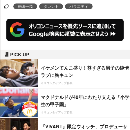
長嶋一茂
タレント
バラエティ
PICK UP
イケメンてんこ盛り！尊すぎる男子の純情
ラブに胸キュン
オリコンタイアップ特集
マクドナルドが40年にわたり支える「小学
生の甲子園」
オリコンタイアップ特集
『VIVANT』限定ウオッチ、プロデューサ