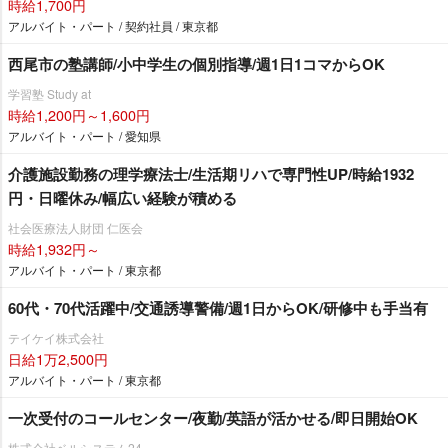
時給1,700円
アルバイト・パート / 契約社員 / 東京都
西尾市の塾講師/小中学生の個別指導/週1日1コマからOK
学習塾 Study at
時給1,200円～1,600円
アルバイト・パート / 愛知県
介護施設勤務の理学療法士/生活期リハで専門性UP/時給1932
円・日曜休み/幅広い経験が積める
社会医療法人財団 仁医会
時給1,932円～
アルバイト・パート / 東京都
60代・70代活躍中/交通誘導警備/週1日からOK/研修中も手当有
テイケイ株式会社
日給1万2,500円
アルバイト・パート / 東京都
一次受付のコールセンター/夜勤/英語が活かせる/即日開始OK
株式会社ベルシステム24