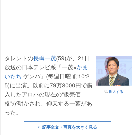
タレントの
長嶋一茂
(59)が、21日
放送の日本テレビ系『一茂×
かま
いたち
ゲンバ』(毎週日曜 前10:2
5)に出演。以前に79万8000円で購
拡大する
入したアロハの現在の“販売価
格”が明かされ、仰天する一幕があ
った。
記事全文・写真を大きく見る