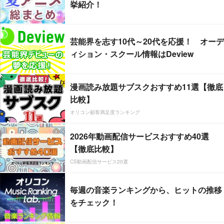
挙紹介！
芸能界を志す10代～20代を応援！ オーデ
ィション・スクール情報はDeview
漫画読み放題サブスクおすすめ11選【徹底
比較】
オリコン顧客満足度ランキング
2026年動画配信サービスおすすめ40選
【徹底比較】
CS動画配信サービス20選
毎週の音楽ランキングから、ヒットの推移
をチェック！