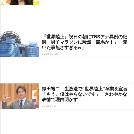
『世界陸上』祝日の朝にTBSアナ異例の絶
叫 男子マラソンに騒然「競馬か！」「聞
いた事無さすぎるw」
2025-09-15
織田裕二、生放送で“世界陸上”卒業を宣言
「もう、僕はやらないです」 さわやかな
表情で理由明かす
2025-09-21