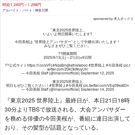
時給1,240円～1,298円
アルバイト・パート / 神奈川県
sponsored by 求人ボックス
「東京2025世界陸上」
いよいよ明日開幕いたします?
今田美桜は “世界陸上アンバサダー” として中継出演いたします！
みなさまぜひご覧ください。
??開催期間
2025/9/13(土)～21(日)※9日間
??公式サイト
https://t.co/sVFc4NqsBm
@athleteboo
#世界陸上
#今田美桜
pic.t
witter.com/Z0kOkWuyUH
— 今田美桜 Staff (@imanomiofficial)
September 12, 2025
東京2025世界陸上
明日もぜひご覧ください！
#世界陸上
#今田美桜
pic.twitter.com/VEq09ks8Dn
— 今田美桜 Staff (@imanomiofficial)
September 14, 2025
『東京2025 世界陸上』最終日が、本日21日18時
30分よりTBSで放送される。大会アンバサダー
を務める俳優の今田美桜が、番組に連日出演して
おり、その髪型が話題となっている。