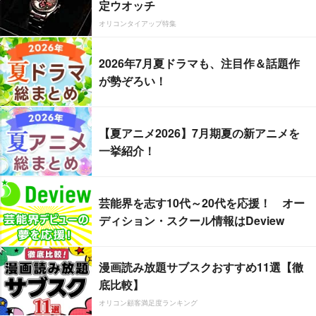
定ウオッチ
オリコンタイアップ特集
2026年7月夏ドラマも、注目作＆話題作
が勢ぞろい！
【夏アニメ2026】7月期夏の新アニメを
一挙紹介！
芸能界を志す10代～20代を応援！ オー
ディション・スクール情報はDeview
漫画読み放題サブスクおすすめ11選【徹
底比較】
オリコン顧客満足度ランキング