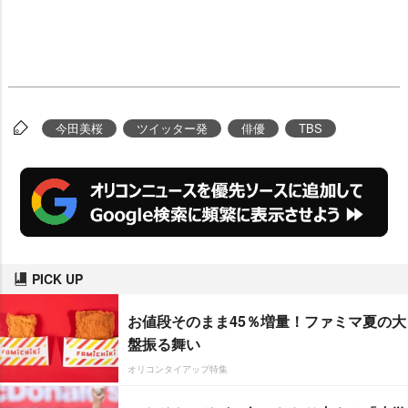
今田美桜
ツイッター発
俳優
TBS
PICK UP
お値段そのまま45％増量！ファミマ夏の大
盤振る舞い
オリコンタイアップ特集