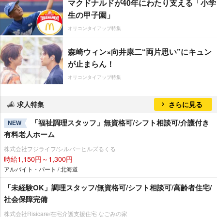
マクドナルドが40年にわたり支える「小学
生の甲子園」
オリコンタイアップ特集
森崎ウィン×向井康二“両片思い”にキュン
が止まらん！
オリコンタイアップ特集
求人特集
さらに見る
「福祉調理スタッフ」無資格可/シフト相談可/介護付き
NEW
有料老人ホーム
株式会社フジライフ/シルバーヒルズるくる
時給1,150円～1,300円
アルバイト・パート / 北海道
「未経験OK」調理スタッフ/無資格可/シフト相談可/高齢者住宅/
社会保障完備
株式会社Risicare/在宅介護支援住宅 なごみの家