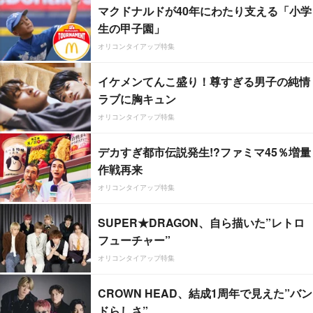
マクドナルドが40年にわたり支える「小学
生の甲子園」
オリコンタイアップ特集
イケメンてんこ盛り！尊すぎる男子の純情
ラブに胸キュン
オリコンタイアップ特集
デカすぎ都市伝説発生!?ファミマ45％増量
作戦再来
オリコンタイアップ特集
SUPER★DRAGON、自ら描いた”レトロ
フューチャー”
オリコンタイアップ特集
CROWN HEAD、結成1周年で見えた”バン
ドらしさ”