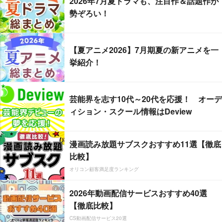
2026年7月夏ドラマも、注目作＆話題作が
勢ぞろい！
【夏アニメ2026】7月期夏の新アニメを一
挙紹介！
芸能界を志す10代～20代を応援！ オーデ
ィション・スクール情報はDeview
漫画読み放題サブスクおすすめ11選【徹底
比較】
オリコン顧客満足度ランキング
2026年動画配信サービスおすすめ40選
【徹底比較】
CS動画配信サービス20選