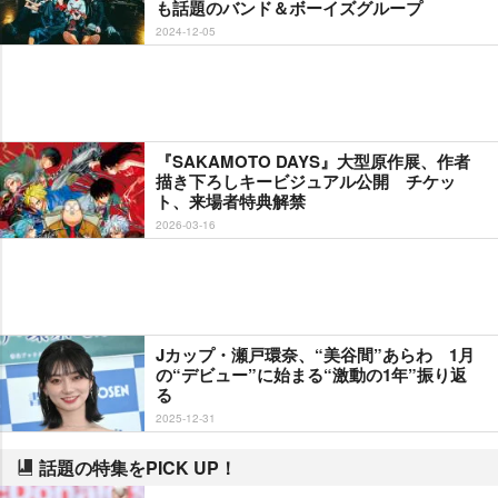
も話題のバンド＆ボーイズグループ
2024-12-05
『SAKAMOTO DAYS』大型原作展、作者
描き下ろしキービジュアル公開 チケッ
ト、来場者特典解禁
2026-03-16
Jカップ・瀬戸環奈、“美谷間”あらわ 1月
の“デビュー”に始まる“激動の1年”振り返
る
2025-12-31
話題の特集をPICK UP！