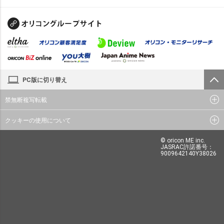
PC版に切り替え
禁無断複写転載
クッキーの使用について
© oricon ME inc.
JASRAC許諾番号：
9009642140Y38026