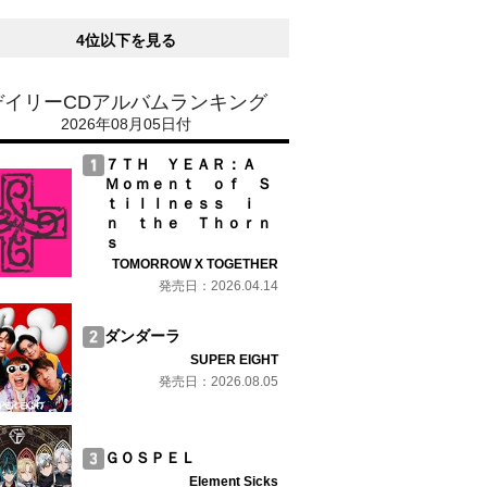
4位以下を見る
デイリーCDアルバムランキング
2026年08月05日付
７ＴＨ ＹＥＡＲ：Ａ
Ｍｏｍｅｎｔ ｏｆ Ｓ
ｔｉｌｌｎｅｓｓ ｉ
ｎ ｔｈｅ Ｔｈｏｒｎ
ｓ
TOMORROW X TOGETHER
発売日：2026.04.14
ダンダーラ
SUPER EIGHT
発売日：2026.08.05
ＧＯＳＰＥＬ
Element Sicks