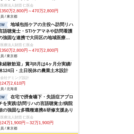
医療法人財団 仁医会
350万2,800円～470万2,800円
員 / 東京都
地域包括ケアの主役へ訪問リハ
EW
言語聴覚士・ST/ケアマネや訪問看護
の強固な連携で大田区の地域医療に
献病院発信の安心体制
医療法人財団 仁医会
350万2,800円～470万2,800円
員 / 東京都
未経験歓迎」賞与8月は4ヶ月分実績/
休124日・土日祝休の農業土木設計
式会社デミング設計
24万2,610円
員 / 北海道
在宅で摂食嚥下・失語症アプロ
EW
チを実践!訪問リハの言語聴覚士/病院
信の強固な多職種連携&研修支援あり
医療法人財団 仁医会
24万1,900円～32万1,900円
員 / 東京都