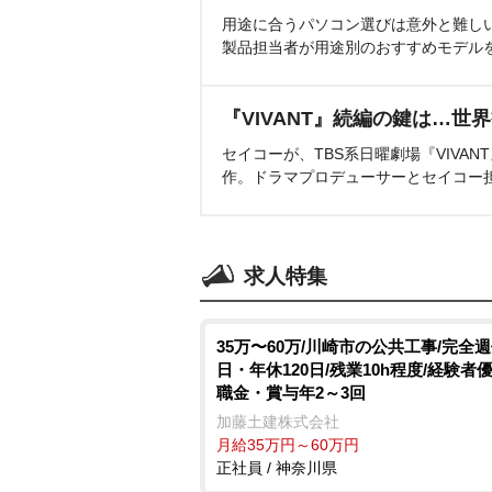
用途に合うパソコン選びは意外と難し
製品担当者が用途別のおすすめモデル
『VIVANT』続編の鍵は…世
セイコーが、TBS系日曜劇場『VIVA
作。ドラマプロデューサーとセイコー
求人特集
35万〜60万/川崎市の公共工事/完全週
日・年休120日/残業10h程度/経験者優
職金・賞与年2～3回
加藤土建株式会社
月給35万円～60万円
正社員 / 神奈川県