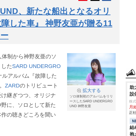
GROUND、新たな船出となるオリ
障した車』 神野友亜が贈る11
リー
人体制から神野友亜のソ
トした
SARD UNDERGRO
ナルアルバム『故障した
。
ZARD
のトリビュート
助
拡大する
設
受け継ぎつつ、オリジナ
ソロ体制初のアルバムをリリ
ースしたSARD UNDERGRO
株
神野に、ソロとして新た
UND 神野友亜
月
正社
本作の聴きどころを聞い
N
結
抱