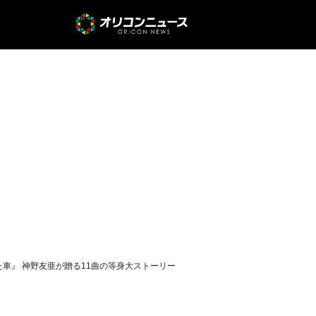
した車』 神野友亜が贈る11曲の等身大ストーリー