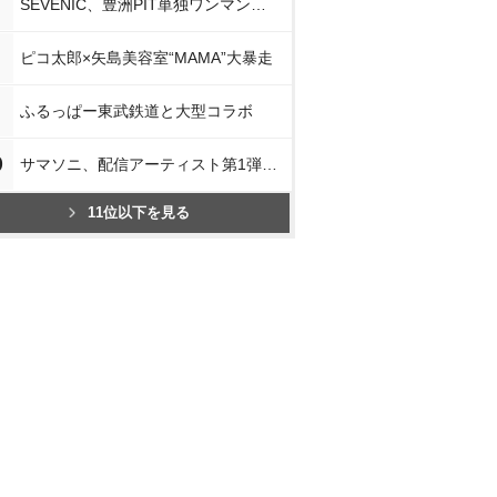
SEVENIC、豊洲PIT単独ワンマン開催
ピコ太郎×矢島美容室“MAMA”大暴走
ふるっぱー東武鉄道と大型コラボ
0
サマソニ、配信アーティスト第1弾発表
11位以下を見る