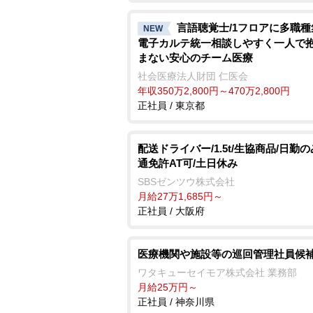
言語聴覚士/1フロアに多職種
NEW
電子カルテ統一相談しやすく一人で
まない安心のチーム医療
社会医療法人財団 仁医会
年収350万2,800円～470万2,800円
正社員 / 東京都
配送ドライバー/1.5t/生協商品/日勤の
通免許AT可/土日休み
SBSゼンツウ株式会社
月給27万1,685円～
正社員 / 大阪府
医療機関や施設等の巡回管理社員候
ワタキューセイモア株式会社 業務部
月給25万円～
正社員 / 神奈川県