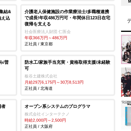
集結&
介護老人保健施設の作業療法士/多職種連携
で成長!年収486万円可・年間休日123日在宅
抱え込
復帰を支える
社会医療法人財団 仁医会
年収366万円～486万円
正社員 / 東京都
み/普
防水工/家族手当充実・資格取得支援/未経験
可
板谷土建株式会社
月給29万6,175円～30万8,513円
正社員 / 北海道
補者
オープン系システムのプログラマ
株式会社インターテクノ
時給2,000円～2,500円
正社員 / 大阪府