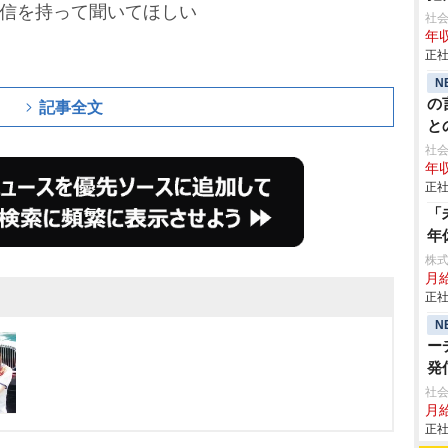
自信を持って聞いてほしい
社会
年収
正社
N
の
記事全文
と
貢
社会
年収
正社
「
年
株
月給
正社
N
ー
発
社会
月給
正社