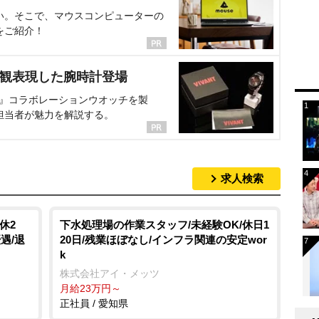
い。そこで、マウスコンピューターの
をご紹介！
界観表現した腕時計登場
NT』コラボレーションウオッチを製
担当者が魅力を解説する。
求人検索
休2
下水処理場の作業スタッフ/未経験OK/休日1
遇/退
20日/残業ほぼなし/インフラ関連の安定wor
k
株式会社アイ・メッツ
月給23万円～
正社員 / 愛知県