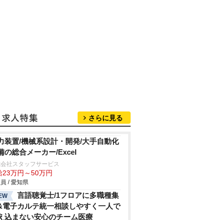
さらに見る
力装置/機械系設計・開発/大手自動化
備の総合メーカー/Excel
式会社スタッフサービス
給23万円～50万円
員 / 愛知県
言語聴覚士/1フロアに多職種集
EW
&電子カルテ統一相談しやすく一人で
え込まない安心のチーム医療