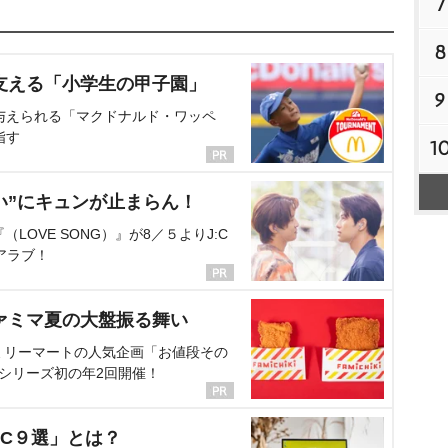
7
8
支える「小学生の甲子園」
9
与えられる「マクドナルド・ワッペ
指す
1
い”にキュンが止まらん！
OVE SONG）』が8／５よりJ:C
アラブ！
ァミマ夏の大盤振る舞い
ミリーマートの人気企画「お値段その
、シリーズ初の年2回開催！
C９選」とは？