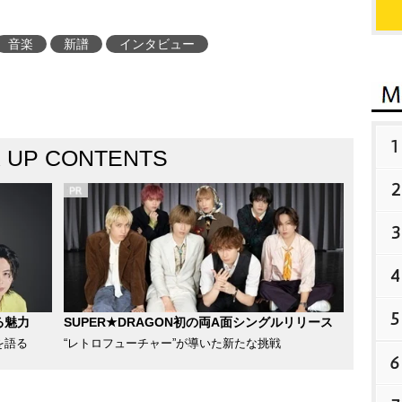
音楽
新譜
インタビュー
1
K UP CONTENTS
2
3
4
5
る魅力
SUPER★DRAGON初の両A面シングルリリース
を語る
“レトロフューチャー”が導いた新たな挑戦
6