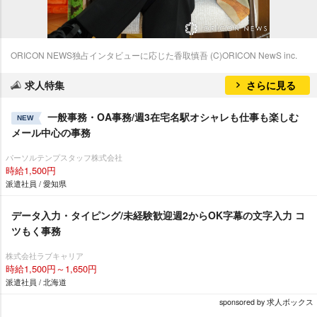
ORICON NEWS独占インタビューに応じた香取慎吾 (C)ORICON NewS inc.
求人特集
さらに見る
一般事務・OA事務/週3在宅名駅オシャレも仕事も楽しむ
NEW
メール中心の事務
パーソルテンプスタッフ株式会社
時給1,500円
派遣社員 / 愛知県
データ入力・タイピング/未経験歓迎週2からOK字幕の文字入力 コ
ツもく事務
株式会社ラブキャリア
時給1,500円～1,650円
派遣社員 / 北海道
sponsored by 求人ボックス