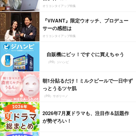
オリコンタイアップ特集
『VIVANT』限定ウオッチ、プロデュー
サーの感想は
オリコンタイアップ特集
自販機にピッ！ですぐに買えちゃう
（PR）ジハンピ
朝1分貼るだけ！ミルクピールで一日中ず
っとうるツヤ肌
（PR）サボリーノ
2026年7月夏ドラマも、注目作＆話題作
が勢ぞろい！