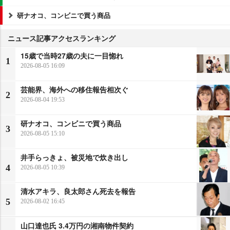
研ナオコ、コンビニで買う商品
ニュース記事アクセスランキング
15歳で当時27歳の夫に一目惚れ
1
2026-08-05 16:09
芸能界、海外への移住報告相次ぐ
2
2026-08-04 19:53
研ナオコ、コンビニで買う商品
3
2026-08-05 15:10
井手らっきょ、被災地で炊き出し
4
2026-08-05 10:39
清水アキラ、良太郎さん死去を報告
5
2026-08-02 16:45
山口達也氏 3.4万円の湘南物件契約