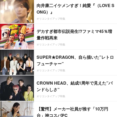
向井康二イケメンすぎ！純愛『（LOVE S
ONG）』
オリコンタイアップ特集
デカすぎ都市伝説発生!?ファミマ45％増
量作戦再来
オリコンタイアップ特集
SUPER★DRAGON、自ら描いた”レトロ
フューチャー”
オリコンタイアップ特集
CROWN HEAD、結成1周年で見えた”バ
ンドらしさ”
オリコンタイアップ特集
【驚愕】メーカー社員が推す「10万円
台」神コスパPC