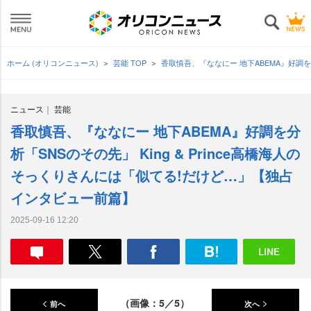
ホーム (オリコンニュース)
芸能 TOP
香取慎吾、『ななにー 地下ABEMA』好調を
ニュース
芸能
香取慎吾、『ななにー 地下ABEMA』好調を分
析「SNSのその先」 King & Prince高橋海人の
そっくりさんには「似てる!だけど…」【独占
インタビュー前篇】
2025-09-16 12:20
（画像：5／5）
前へ
次へ