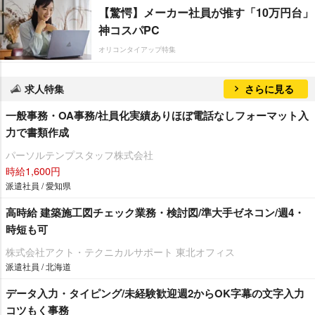
【驚愕】メーカー社員が推す「10万円台」
神コスパPC
オリコンタイアップ特集
求人特集
さらに見る
一般事務・OA事務/社員化実績ありほぼ電話なしフォーマット入
力で書類作成
パーソルテンプスタッフ株式会社
時給1,600円
派遣社員 / 愛知県
高時給 建築施工図チェック業務・検討図/準大手ゼネコン/週4・
時短も可
株式会社アクト・テクニカルサポート 東北オフィス
派遣社員 / 北海道
データ入力・タイピング/未経験歓迎週2からOK字幕の文字入力
コツもく事務