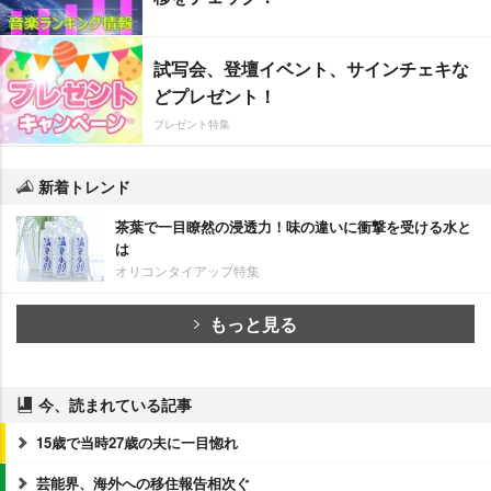
試写会、登壇イベント、サインチェキな
どプレゼント！
プレゼント特集
新着トレンド
茶葉で一目瞭然の浸透力！味の違いに衝撃を受ける水と
は
オリコンタイアップ特集
もっと見る
今、読まれている記事
15歳で当時27歳の夫に一目惚れ
芸能界、海外への移住報告相次ぐ