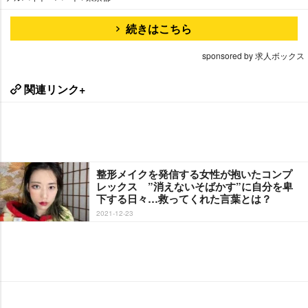
続きはこちら
sponsored by 求人ボックス
関連リンク+
整形メイクを発信する女性が抱いたコンプ
レックス ”消えないそばかす”に自分を卑
下する日々…救ってくれた言葉とは？
2021-12-23