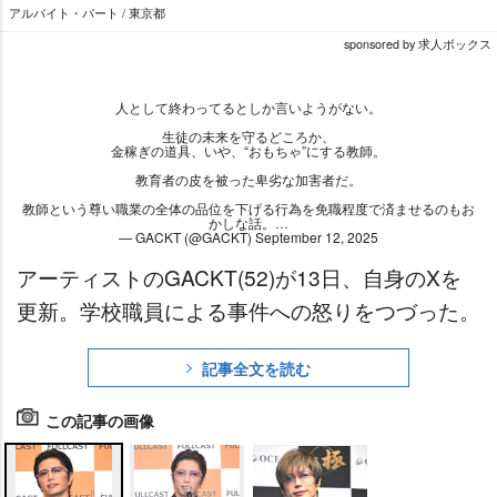
アルバイト・パート / 東京都
sponsored by 求人ボックス
人として終わってるとしか言いようがない。
生徒の未来を守るどころか、
金稼ぎの道具、いや、“おもちゃ”にする教師。
教育者の皮を被った卑劣な加害者だ。
教師という尊い職業の全体の品位を下げる行為を免職程度で済ませるのもお
かしな話。…
— GACKT (@GACKT)
September 12, 2025
アーティストのGACKT(52)が13日、自身のXを
更新。学校職員による事件への怒りをつづった。
記事全文を読む
この記事の画像