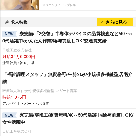
オリコンタイアップ特集
求人特集
さらに見る
寮完備/「2交替」半導体デバイスの品質検査など/40～5
NEW
0代活躍中/かんたん作業/給与前渡しOK/交通費支給
日総工産株式会社
月給34万6,000円
派遣社員 / 神奈川県
「福祉調理スタッフ」無資格可/午前のみ/小規模多機能型居宅介
護
医療法人重仁会/小規模多機能型 レガート青葉
時給1,075円
アルバイト・パート / 北海道
寮完備/溶接工/寮費無料/40～50代活躍中/給与前渡しOK/
NEW
女性活躍中
日総工産株式会社