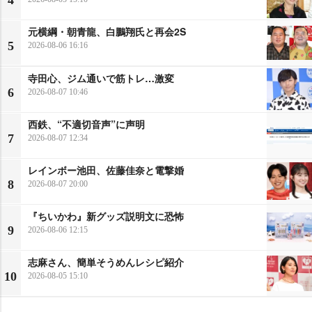
4
元横綱・朝青龍、白鵬翔氏と再会2S
5
2026-08-06 16:16
寺田心、ジム通いで筋トレ…激変
6
2026-08-07 10:46
西鉄、“不適切音声”に声明
7
2026-08-07 12:34
レインボー池田、佐藤佳奈と電撃婚
8
2026-08-07 20:00
『ちいかわ』新グッズ説明文に恐怖
9
2026-08-06 12:15
志麻さん、簡単そうめんレシピ紹介
10
2026-08-05 15:10