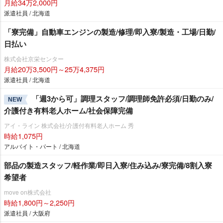
月給34万2,000円
派遣社員 / 北海道
「寮完備」自動車エンジンの製造/修理/即入寮/製造・工場/日勤/
日払い
株式会社京栄センター
月給20万3,500円～25万4,375円
派遣社員 / 北海道
「週3から可」調理スタッフ/調理師免許必須/日勤のみ/
NEW
介護付き有料老人ホーム/社会保障完備
アイ・ライン 株式会社/介護付有料老人ホーム 秀
時給1,075円
アルバイト・パート / 北海道
部品の製造スタッフ/軽作業/即日入寮/住み込み/寮完備/8割入寮
希望者
move on株式会社
時給1,800円～2,250円
派遣社員 / 大阪府