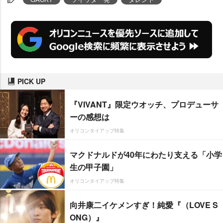
PICK UP
『VIVANT』限定ウオッチ、プロデューサ
ーの感想は
オリコンタイアップ特集
マクドナルドが40年にわたり支える「小学
生の甲子園」
オリコンタイアップ特集
向井康二イケメンすぎ！純愛『（LOVE S
ONG）』