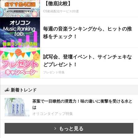
【徹底比較】
CS動画配信サービス20選
毎週の音楽ランキングから、ヒットの推
移をチェック！
試写会、登壇イベント、サインチェキな
どプレゼント！
プレゼント特集
新着トレンド
茶葉で一目瞭然の浸透力！味の違いに衝撃を受ける水と
は
オリコンタイアップ特集
もっと見る