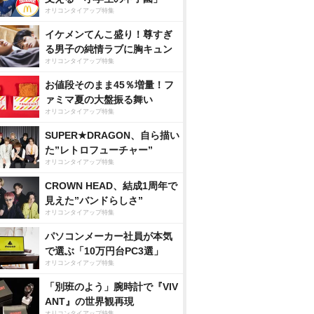
オリコンタイアップ特集
イケメンてんこ盛り！尊すぎ
る男子の純情ラブに胸キュン
オリコンタイアップ特集
お値段そのまま45％増量！フ
ァミマ夏の大盤振る舞い
オリコンタイアップ特集
SUPER★DRAGON、自ら描い
た”レトロフューチャー”
オリコンタイアップ特集
CROWN HEAD、結成1周年で
見えた”バンドらしさ”
オリコンタイアップ特集
パソコンメーカー社員が本気
で選ぶ「10万円台PC3選」
オリコンタイアップ特集
「別班のよう」腕時計で『VIV
ANT』の世界観再現
オリコンタイアップ特集