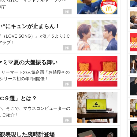
指す
い”にキュンが止まらん！
OVE SONG）』が8／５よりJ:C
アラブ！
ァミマ夏の大盤振る舞い
ミリーマートの人気企画「お値段その
、シリーズ初の年2回開催！
C９選」とは？
い。そこで、マウスコンピューターの
をご紹介！
界観表現した腕時計登場