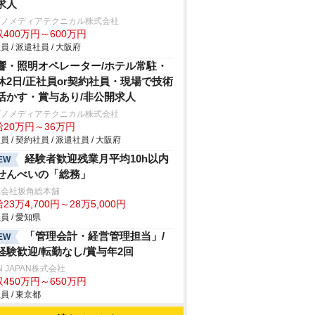
求人
ビノメディアテクニカル株式会社
400万円～600万円
員 / 派遣社員 / 大阪府
響・照明オペレーター/ホテル常駐・
休2日/正社員or契約社員・現場で技術
活かす・賞与あり/非公開求人
ビノメディアテクニカル株式会社
給20万円～36万円
員 / 契約社員 / 派遣社員 / 大阪府
経験者歓迎残業月平均10h以内
EW
せんべいの「総務」
式会社坂角総本舖
23万4,700円～28万5,000円
員 / 愛知県
「管理会計・経営管理担当」/
EW
経験歓迎/転勤なし/賞与年2回
N JAPAN株式会社
450万円～650万円
員 / 東京都