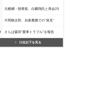
元横綱・朝青龍、白鵬翔氏と再会2S
片岡鶴太郎、自家農園での“発見”
0
さらば森田“愛車トラブル”を報告
11位以下を見る