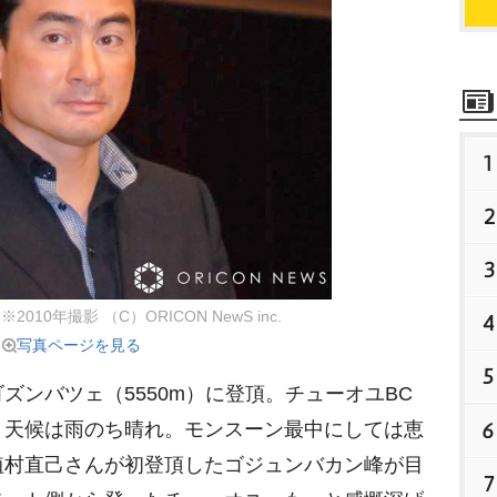
1
2
3
10年撮影 （C）ORICON NewS inc.
4
写真ページを見る
5
ンバツェ（5550m）に登頂。チューオユBC
6
。天候は雨のち晴れ。モンスーン最中にしては恵
植村直己さんが初登頂したゴジュンバカン峰が目
7