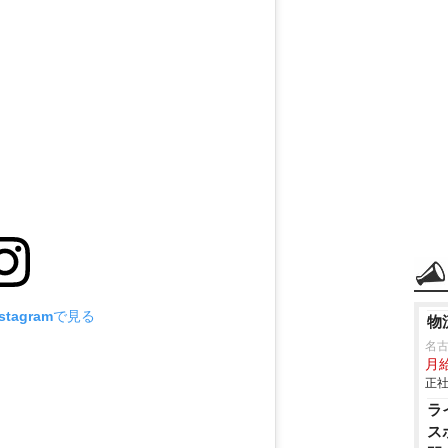
tagramで見る
物
名
月
正社
ラ
ス