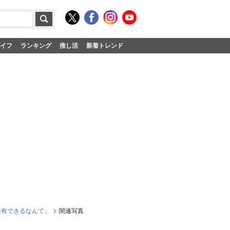
イフ
ランキング
推し活
新着トレンド
共有できるなんて」
関連写真