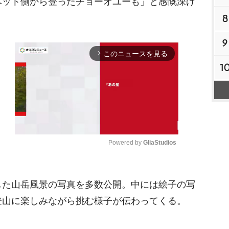
ベット側から登ったチョーオユーも」と感慨深げ
8
9
このニュースを見る
arrow_forward_ios
1
Powered by 
GliaStudios
M
た山岳風景の写真を多数公開。中には絵子の写
u
t
登山に楽しみながら挑む様子が伝わってくる。
e