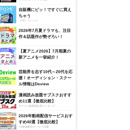
自販機にピッ！ですぐに買え
ちゃう
（PR）ジハンピ
2026年7月夏ドラマも、注目
作＆話題作が勢ぞろい！
【夏アニメ2026】7月期夏の
新アニメを一挙紹介！
芸能界を志す10代～20代を応
援！オーディション・スクー
ル情報はDeview
漫画読み放題サブスクおすす
め11選【徹底比較】
オリコン顧客満足度ランキング
2026年動画配信サービスおす
すめ40選【徹底比較】
CS動画配信サービス20選