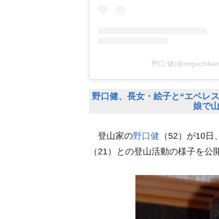
野口 健(@noguchi
野口健、長女・絵子と“エベレ
娘で
登山家の
野口健
（52）が10
（21）との登山活動の様子を公