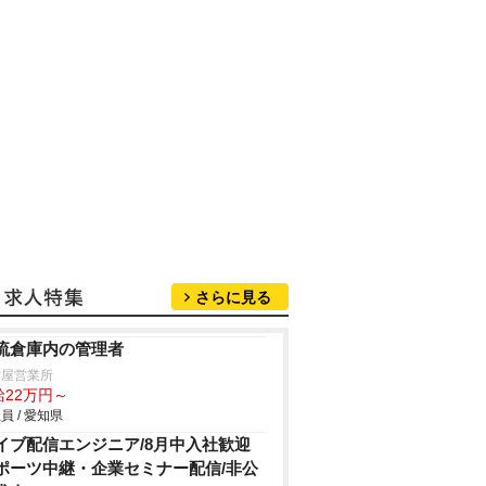
さらに見る
流倉庫内の管理者
古屋営業所
給22万円～
員 / 愛知県
イブ配信エンジニア/8月中入社歓迎
ポーツ中継・企業セミナー配信/非公