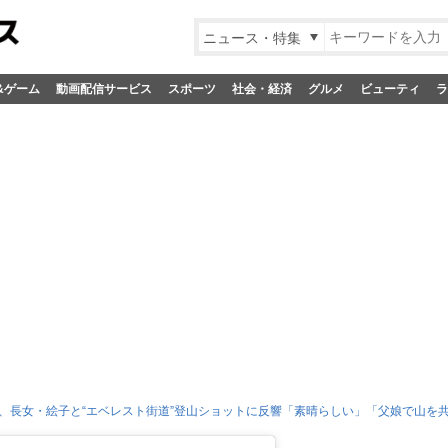
ニュース・特集
&ゲーム
動画配信サービス
スポーツ
社会・経済
グルメ
ビューティ
ラ
、長女・絵子と“エベレスト街道”登山ショットに反響「素晴らしい」「父娘で山を