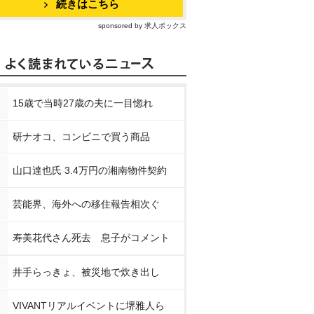
続きはこちら
sponsored by 求人ボックス
15歳で当時27歳の夫に一目惚れ
研ナオコ、コンビニで買う商品
山口達也氏 3.4万円の湘南物件契約
芸能界、海外への移住報告相次ぐ
寿美花代さん死去 息子がコメント
井手らっきょ、被災地で炊き出し
VIVANTリアルイベントに堺雅人ら