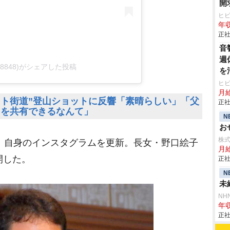
開
ヒ
年収
正社
音
週
ken8848)がシェアした投稿
を
ヒ
月
スト街道”登山ショットに反響「素晴らしい」「父
正社
山を共有できるなんて」
N
お
株
日、自身のインスタグラムを更新。長女・野口絵子
月給
開した。
正社
N
未
NH
年収
正社