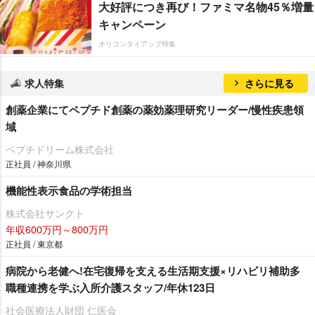
大好評につき再び！ファミマ名物45％増量
キャンペーン
オリコンタイアップ特集
求人特集
さらに見る
創薬企業にてペプチド創薬の薬効薬理研究リーダー/慢性疾患領
域
ペプチドリーム株式会社
正社員 / 神奈川県
機能性表示食品の学術担当
株式会社サンクト
年収600万円～800万円
正社員 / 東京都
病院から老健へ!在宅復帰を支える生活期支援×リハビリ補助多
職種連携を学ぶ入所介護スタッフ/年休123日
社会医療法人財団 仁医会