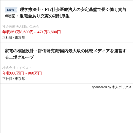
理学療法士・PT/社会医療法人の安定基盤で長く働く賞与
NEW
年2回・退職金あり充実の福利厚生
社会医療法人財団 仁医会
年収351万3,600円～471万3,600円
正社員 / 東京都
家電の検証設計・評価研究職/国内最大級の比較メディアを運営す
る上場グループ
株式会社マイベスト
年収660万円～960万円
正社員 / 東京都
sponsored by 求人ボックス