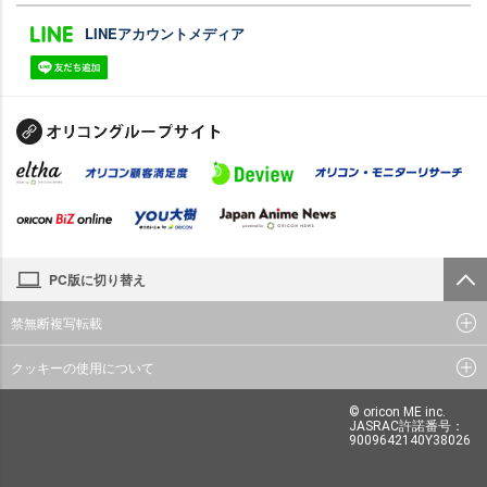
LINEアカウントメディア
PC版に切り替え
禁無断複写転載
クッキーの使用について
© oricon ME inc.
JASRAC許諾番号：
9009642140Y38026