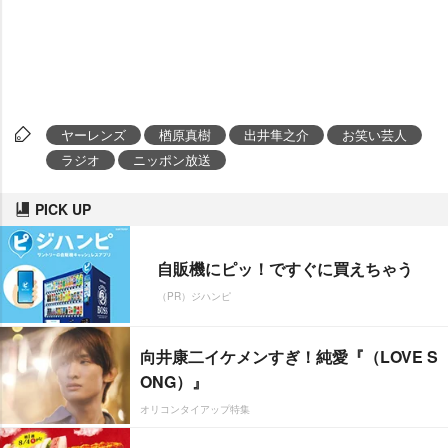
ヤーレンズ
楢原真樹
出井隼之介
お笑い芸人
ラジオ
ニッポン放送
PICK UP
自販機にピッ！ですぐに買えちゃう
（PR）ジハンピ
向井康二イケメンすぎ！純愛『（LOVE S
ONG）』
オリコンタイアップ特集