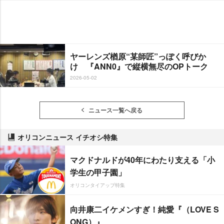
ヤーレンズ楢原“某師匠”っぽく呼びか
け 『ANN0』で縦横無尽のOPトーク
2026-05-02
ニュース一覧へ戻る
オリコンニュース イチオシ特集
マクドナルドが40年にわたり支える「小
学生の甲子園」
オリコンタイアップ特集
向井康二イケメンすぎ！純愛『（LOVE S
ONG）』