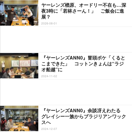
ヤーレンズ楢原、オードリー不在も…深
夜3時に「若林さーん！」 ご飯会に進
展？
2026-08-01
『ヤーレンズANN0』冒頭ボケ「くると
こまできた」 コットンきょんは“ラジ
オ船越”に
2024-11-02
『ヤーレンズANN0』余談冴えわたる
グレイシー一族からブラジリアンワック
スへ
2024-12-07