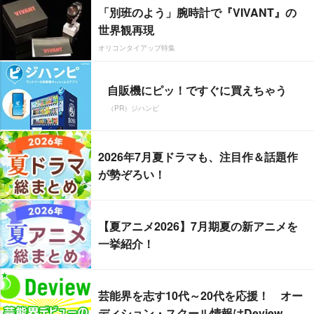
「別班のよう」腕時計で『VIVANT』の
世界観再現
オリコンタイアップ特集
自販機にピッ！ですぐに買えちゃう
（PR）ジハンピ
2026年7月夏ドラマも、注目作＆話題作
が勢ぞろい！
【夏アニメ2026】7月期夏の新アニメを
一挙紹介！
芸能界を志す10代～20代を応援！ オー
ディション・スクール情報はDeview