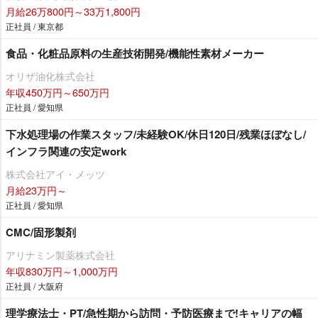
月給26万800円～33万1,800円
正社員 / 東京都
食品・化粧品原料の生産技術開発/機能性素材メーカー
オリザ油化株式会社
年収450万円～650万円
正社員 / 愛知県
下水処理場の作業スタッフ/未経験OK/休日120日/残業ほぼなし/
インフラ関連の安定work
株式会社アイ・メッツ
月給23万円～
正社員 / 愛知県
CMC/固形製剤
アリナミン製薬株式会社
年収830万円～1,000万円
正社員 / 大阪府
理学療法士・PT/急性期から訪問・予防医療まで!キャリアの幅