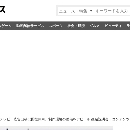
ニュース・特集
&ゲーム
動画配信サービス
スポーツ
社会・経済
グルメ
ビューティ
ラ
テレビ、広告出稿は回復傾向、制作環境の整備をアピール 改編説明会→コンテン