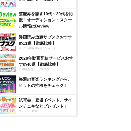
芸能界を志す10代～20代を応
援！オーディション・スクー
ル情報はDeview
漫画読み放題サブスクおすす
め11選【徹底比較】
オリコン顧客満足度ランキング
2026年動画配信サービスおす
すめ40選【徹底比較】
CS動画配信サービス20選
毎週の音楽ランキングから、
ヒットの推移をチェック！
試写会、登壇イベント、サイ
ンチェキなどプレゼント！
プレゼント特集