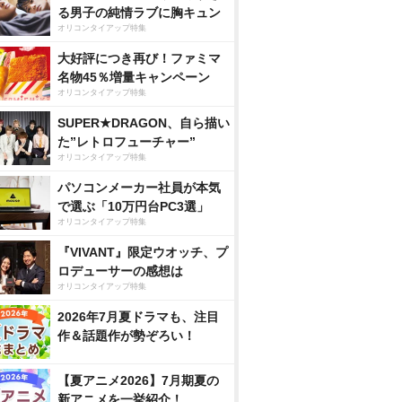
る男子の純情ラブに胸キュン
オリコンタイアップ特集
大好評につき再び！ファミマ
名物45％増量キャンペーン
オリコンタイアップ特集
SUPER★DRAGON、自ら描い
た”レトロフューチャー”
オリコンタイアップ特集
パソコンメーカー社員が本気
で選ぶ「10万円台PC3選」
オリコンタイアップ特集
『VIVANT』限定ウオッチ、プ
ロデューサーの感想は
オリコンタイアップ特集
2026年7月夏ドラマも、注目
作＆話題作が勢ぞろい！
【夏アニメ2026】7月期夏の
新アニメを一挙紹介！