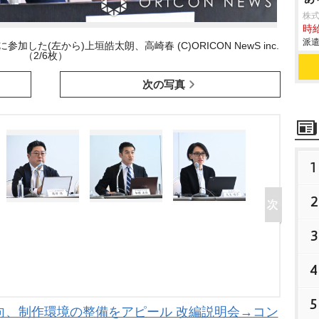
株
時給
派遣
した(左から)上垣皓太朗、高崎春 (C)ORICON NewS inc.
（2/6枚）
次の写真
1
2
3
4
5
向、制作環境の整備をアピール 改編説明会→コン