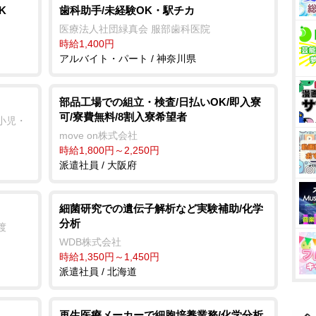
K
歯科助手/未経験OK・駅チカ
医療法人社団緑真会 服部歯科医院
時給1,400円
アルバイト・パート / 神奈川県
部品工場での組立・検査/日払いOK/即入寮
可/寮費無料/8割入寮希望者
と小児・
move on株式会社
時給1,800円～2,250円
派遣社員 / 大阪府
細菌研究での遺伝子解析など実験補助/化学
分析
渡
WDB株式会社
時給1,350円～1,450円
派遣社員 / 北海道
再生医療メーカーで細胞培養業務/化学分析