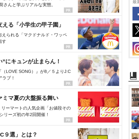
最
海荷さんと学ぶリアルな実態。
支える「小学生の甲子園」
与えられる「マクドナルド・ワッペ
指す
い”にキュンが止まらん！
OVE SONG）』が8／５よりJ:C
アラブ！
ァミマ夏の大盤振る舞い
ミリーマートの人気企画「お値段その
、シリーズ初の年2回開催！
C９選」とは？