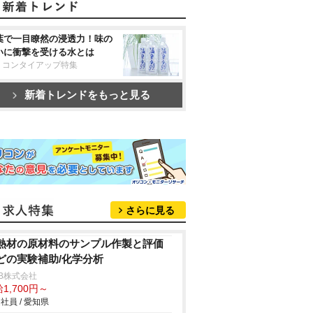
葉で一目瞭然の浸透力！味の
いに衝撃を受ける水とは
リコンタイアップ特集
新着トレンドをもっと見る
さらに見る
熱材の原材料のサンプル作製と評価
どの実験補助/化学分析
B株式会社
1,700円～
社員 / 愛知県