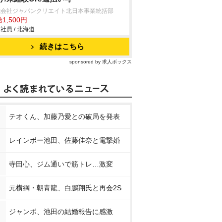
式会社ジャパンクリエイト北日本事業統括部
1,500円
社員 / 北海道
続きはこちら
sponsored by 求人ボックス
テオくん、加藤乃愛との破局を発表
レインボー池田、佐藤佳奈と電撃婚
寺田心、ジム通いで筋トレ…激変
元横綱・朝青龍、白鵬翔氏と再会2S
ジャンボ、池田の結婚報告に感激