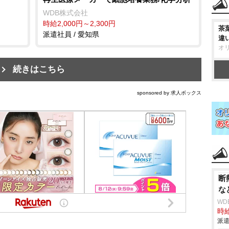
WDB株式会社
時給2,000円～2,300円
茶
派遣社員 / 愛知県
違
オ
続きはこちら
sponsored by 求人ボックス
断
な
WD
時給
派遣