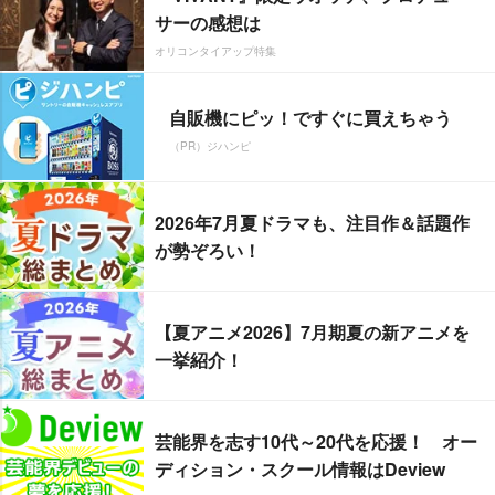
サーの感想は
オリコンタイアップ特集
自販機にピッ！ですぐに買えちゃう
（PR）ジハンピ
2026年7月夏ドラマも、注目作＆話題作
が勢ぞろい！
【夏アニメ2026】7月期夏の新アニメを
一挙紹介！
芸能界を志す10代～20代を応援！ オー
ディション・スクール情報はDeview