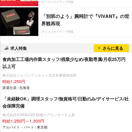
オリコンタイアップ特集
「別班のよう」腕時計で『VIVANT』の世
界観再現
オリコンタイアップ特集
求人特集
さらに見る
食肉加工工場内作業スタッフ/残業少なめ/夜勤専属/月収25万円
以上可
株式会社ジャパンクリエイト北日本事業統括部
時給1,250円
派遣社員 / 北海道
「未経験OK」調理スタッフ/無資格可/日勤のみ/デイサービス/社
会保障完備
株式会社SOYOKAZE/稲城ケアセンターそよ風
時給1,250円～1,300円
アルバイト・パート / 東京都