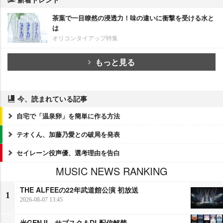
茶葉で一目瞭然の浸透力！味の違いに衝撃を受ける水と
は
オリコンタイアップ特集
もっと見る
今、読まれている記事
自宅で「温泉卵」を簡単に作る方法
テオくん、加藤乃愛との破局を発表
セイレーン役声優、選考理由を告白
MUSIC NEWS RANKING
THE ALFEEの22年武道館公演 初放送
1
2026-08-07 13:45
光GENJI、サブスク＆DL配信解禁