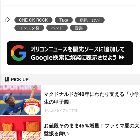
ONE OK ROCK
Taka
病気・けが
インスタ発
バンド
音楽
PICK UP
マクドナルドが40年にわたり支える「小学
生の甲子園」
オリコンタイアップ特集
お値段そのまま45％増量！ファミマ夏の大
盤振る舞い