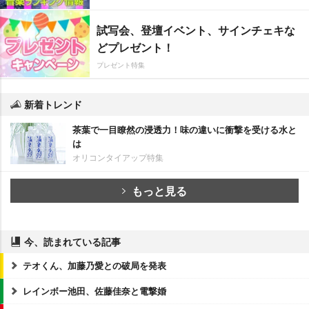
試写会、登壇イベント、サインチェキな
どプレゼント！
プレゼント特集
新着トレンド
茶葉で一目瞭然の浸透力！味の違いに衝撃を受ける水と
は
オリコンタイアップ特集
もっと見る
今、読まれている記事
テオくん、加藤乃愛との破局を発表
レインボー池田、佐藤佳奈と電撃婚