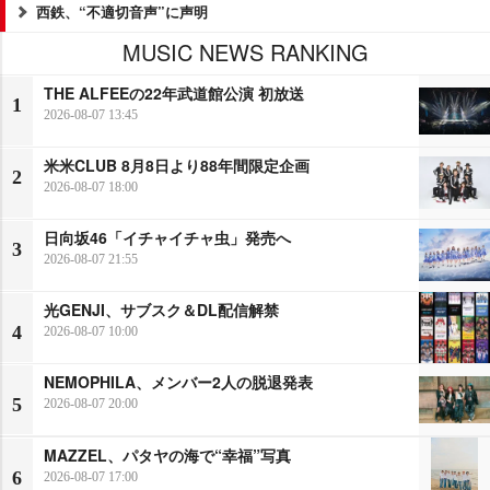
西鉄、“不適切音声”に声明
MUSIC NEWS RANKING
THE ALFEEの22年武道館公演 初放送
1
2026-08-07 13:45
米米CLUB 8月8日より88年間限定企画
2
2026-08-07 18:00
日向坂46「イチャイチャ虫」発売へ
3
2026-08-07 21:55
光GENJI、サブスク＆DL配信解禁
4
2026-08-07 10:00
NEMOPHILA、メンバー2人の脱退発表
5
2026-08-07 20:00
MAZZEL、パタヤの海で“幸福”写真
6
2026-08-07 17:00