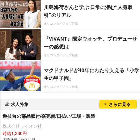
川島海荷さんと学ぶ 日常に潜む“人身取
引”のリアル
オリコンタイアップ特集
『VIVANT』限定ウオッチ、プロデューサ
ーの感想は
オリコンタイアップ特集
マクドナルドが40年にわたり支える「小学
生の甲子園」
オリコンタイアップ特集
求人特集
さらに見る
遊技台の部品取付/寮完備/日払い/工場・製造
株式会社ライオン社
時給1,330円
派遣社員 / 神奈川県