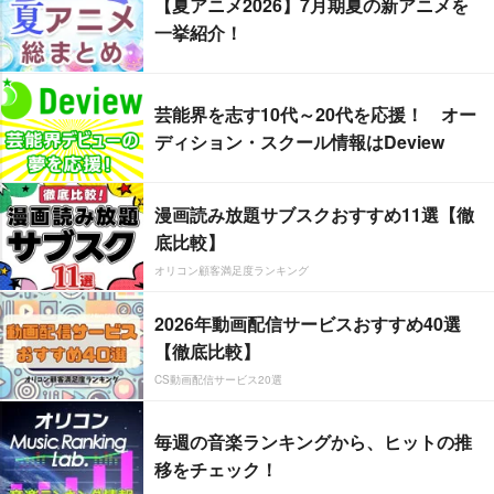
【夏アニメ2026】7月期夏の新アニメを
一挙紹介！
芸能界を志す10代～20代を応援！ オー
ディション・スクール情報はDeview
漫画読み放題サブスクおすすめ11選【徹
底比較】
オリコン顧客満足度ランキング
2026年動画配信サービスおすすめ40選
【徹底比較】
CS動画配信サービス20選
毎週の音楽ランキングから、ヒットの推
移をチェック！