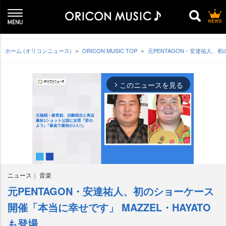
ホーム (オリコンニュース)
ORICON MUSIC TOP
元PENTAGON・安達祐人、初
このニュースを見る
arrow_forward_ios
ニュース
音楽
元PENTAGON・安達祐人、初のショーケース
M
u
開催「本当に幸せです」 MAZZEL・HAYATO
t
も登場
e