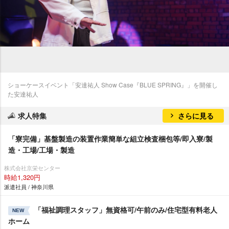
ショーケースイベント「安達祐人 Show Case『BLUE SPRING』」を開催し
た安達祐人
求人特集
さらに見る
「寮完備」基盤製造の装置作業簡単な組立検査梱包等/即入寮/製
造・工場/工場・製造
株式会社京栄センター
時給1,320円
派遣社員 / 神奈川県
「福祉調理スタッフ」無資格可/午前のみ/住宅型有料老人
NEW
ホーム