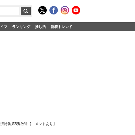
イフ
ランキング
推し活
新着トレンド
経済特番第5弾放送【コメントあり】