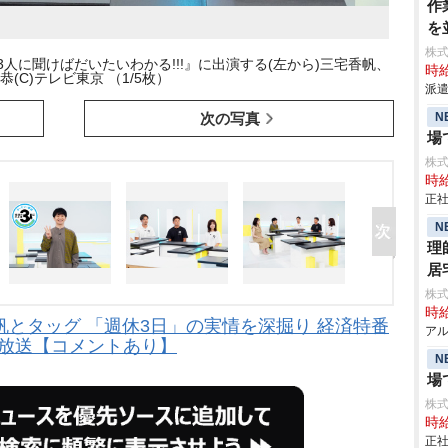
作
を
株
3人に聞けばだいたいわかる!!!』に出演する(左から)三宅香帆、
時給
恭(C)テレビ東京 （1/5枚）
派遣
N
次の写真
場
株
時給
正社
N
理
居
株式
時給
とタッグ 「週休3日」の実情を深掘り 経済特番
アル
弾放送【コメントあり】
N
場
株
時給
正社