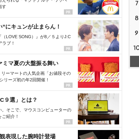
与えられる「マクドナルド・ワッペ
7
指す
8
い”にキュンが止まらん！
9
OVE SONG）』が8／５よりJ:C
アラブ！
1
ァミマ夏の大盤振る舞い
ミリーマートの人気企画「お値段その
、シリーズ初の年2回開催！
C９選」とは？
い。そこで、マウスコンピューターの
をご紹介！
界観表現した腕時計登場