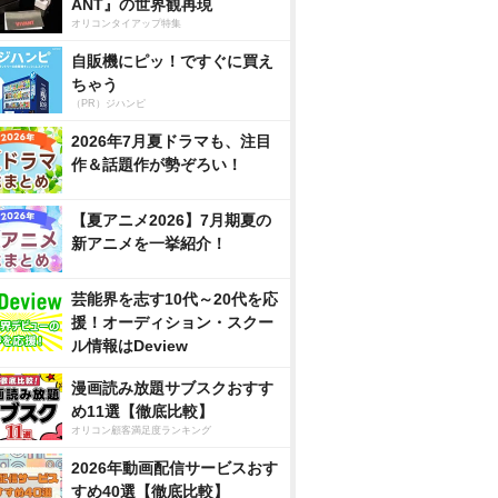
ANT』の世界観再現
オリコンタイアップ特集
自販機にピッ！ですぐに買え
ちゃう
（PR）ジハンピ
2026年7月夏ドラマも、注目
作＆話題作が勢ぞろい！
【夏アニメ2026】7月期夏の
新アニメを一挙紹介！
芸能界を志す10代～20代を応
援！オーディション・スクー
ル情報はDeview
漫画読み放題サブスクおすす
め11選【徹底比較】
オリコン顧客満足度ランキング
2026年動画配信サービスおす
すめ40選【徹底比較】