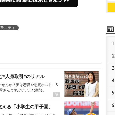
バラエティ
1
2
3
む“人身取引”のリアル
4
ませんか？実は恋愛や悪質ホスト、S
海荷さんと学ぶリアルな実態。
5
6
支える「小学生の甲子園」