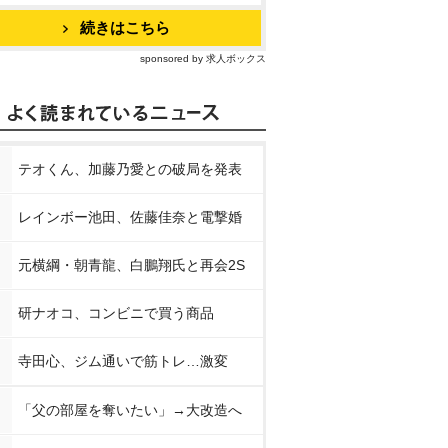
続きはこちら
sponsored by 求人ボックス
テオくん、加藤乃愛との破局を発表
レインボー池田、佐藤佳奈と電撃婚
元横綱・朝青龍、白鵬翔氏と再会2S
研ナオコ、コンビニで買う商品
寺田心、ジム通いで筋トレ…激変
「父の部屋を奪いたい」→大改造へ