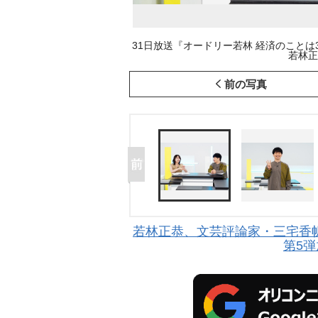
31日放送『オードリー若林 経済のことは
若林正
前の写真
若林正恭、文芸評論家・三宅香帆
第5