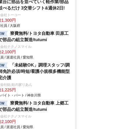
業台に部品を並べていく軽作業/部品
並べるだけ 3交替シフト&週休2日!
式会社トーコー
1,300円
社員 / 大阪府
寮費無料/トヨタ自動車 田原工
EW
で部品の組立製造/tutumi
式会社テクノスマイル
2,100円
員 / 派遣社員 / 愛知県
「未経験OK」調理スタッフ/調
EW
師免許必須/時短/看護小規模多機能型
宅介護
会社結 結の家りあん
1,225円
バイト・パート / 神奈川県
寮費無料/トヨタ自動車 上郷工
EW
で部品の組立製造/tutumi
式会社テクノスマイル
2,100円
員 / 派遣社員 / 愛知県