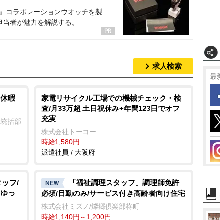
NT』コラボレーションウオッチを製
担当者が魅力を解説する。
求人検索
最
期休暇
家電リサイクル工場での機械チェック・検
査/月33万超 土日祝休み+年間123日でオフ
充実
業統括部
株式会社トーコー
時給1,580円
派遣社員 / 大阪府
ッフ/
「福祉調理スタッフ」調理師免許
NEW
はゆっ
必須/日勤のみ/サービス付き高齢者向け住宅
株式会社ミズノ/燦郷倶楽部柊町
時給1,140円～1,200円