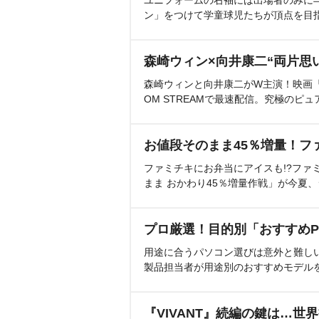
ユニフォームの右袖には出場者のみに
ン」をつけて学童球児たちが頂点を目
森崎ウィン×向井康二“両片思
森崎ウィンと向井康二がW主演！映画『（L
OM STREAMで最速配信。究極のピュ
お値段そのまま45％増量！フ
ファミチキにお弁当にアイスも!?ファ
まま おかわり45％増量作戦」が今夏
プロ厳選！目的別「おすすめP
用途に合うパソコン選びは意外と難し
製品担当者が用途別のおすすめモデル
『VIVANT』続編の鍵は…世