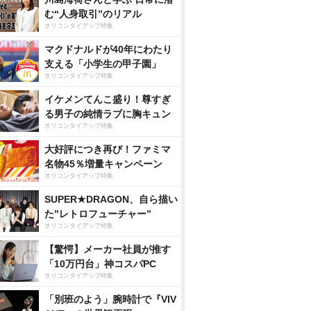
む“人身取引”のリアル
オリコンタイアップ特集
マクドナルドが40年にわたり
支える「小学生の甲子園」
オリコンタイアップ特集
イケメンてんこ盛り！尊すぎ
る男子の純情ラブに胸キュン
オリコンタイアップ特集
大好評につき再び！ファミマ
名物45％増量キャンペーン
オリコンタイアップ特集
SUPER★DRAGON、自ら描い
た”レトロフューチャー”
オリコンタイアップ特集
【驚愕】メーカー社員が推す
「10万円台」神コスパPC
オリコンタイアップ特集
「別班のよう」腕時計で『VIV