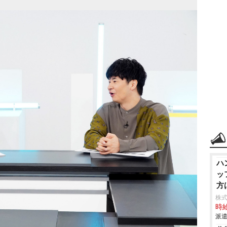
ハ
ッ
方
株
時給
派遣