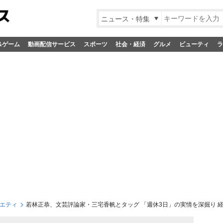
ニュース・特集
&ゲーム
動画配信サービス
スポーツ
社会・経済
グルメ
ビューティ
ラ
エティ
若林正恭、文芸評論家・三宅香帆とタッグ 「週休3日」の実情を深掘り 