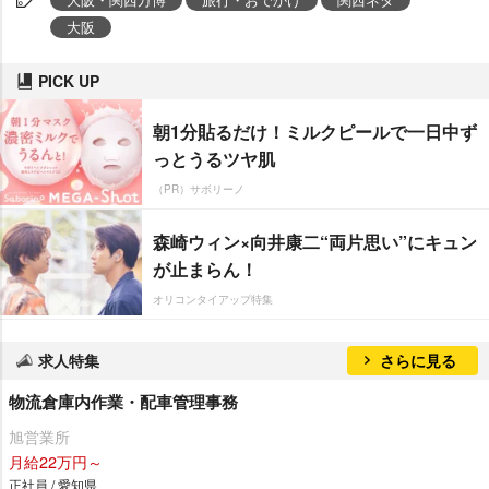
大阪
PICK UP
朝1分貼るだけ！ミルクピールで一日中ず
っとうるツヤ肌
（PR）サボリーノ
森崎ウィン×向井康二“両片思い”にキュン
が止まらん！
オリコンタイアップ特集
求人特集
さらに見る
物流倉庫内作業・配車管理事務
旭営業所
月給22万円～
正社員 / 愛知県