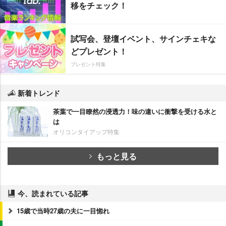
移をチェック！
試写会、登壇イベント、サインチェキな
どプレゼント！
プレゼント特集
新着トレンド
茶葉で一目瞭然の浸透力！味の違いに衝撃を受ける水と
は
オリコンタイアップ特集
もっと見る
今、読まれている記事
15歳で当時27歳の夫に一目惚れ