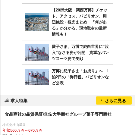
【2025大阪・関西万博】チケッ
ト、アクセス、パビリオン、周
辺施設・観光まとめ 「何があ
る」か分かる、現地取材の最新
情報も！
愛子さま、万博で純白世界に“没
入”なさる姿が公開 貴重なパン
ツスーツ姿で笑顔
万博に紀子さま「お成り」へ 1
泊2日の「御日程」パビリオンな
ど公表
求人特集
さらに見る
食品商社の品質保証担当/大手商社グループ菓子専門商社
株式会社山星屋
年収560万円～670万円