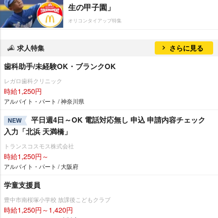
生の甲子園」
オリコンタイアップ特集
求人特集
さらに見る
歯科助手/未経験OK・ブランクOK
レガロ歯科クリニック
時給1,250円
アルバイト・パート / 神奈川県
平日週4日～OK 電話対応無し 申込 申請内容チェック
NEW
入力「北浜 天満橋」
トランスコスモス株式会社
時給1,250円～
アルバイト・パート / 大阪府
学童支援員
豊中市南桜塚小学校 放課後こどもクラブ
時給1,250円～1,420円