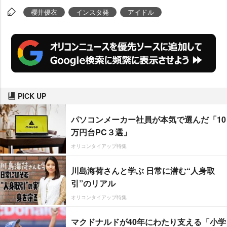
櫻井優衣
インスタ発
アイドル
PICK UP
パソコンメーカー社員が本気で選んだ「10
万円台PC３選」
オリコンタイアップ特集
川島海荷さんと学ぶ 日常に潜む“人身取
引”のリアル
オリコンタイアップ特集
マクドナルドが40年にわたり支える「小学