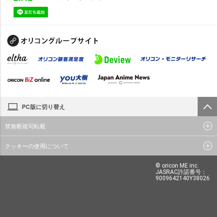
PC版に切り替え
禁無断複写転載
クッキーの使用について
© oricon ME inc.
JASRAC許諾番号：
9009642140Y38026