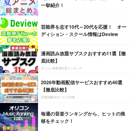
一挙紹介！
芸能界を志す10代～20代を応援！ オー
ディション・スクール情報はDeview
漫画読み放題サブスクおすすめ11選【徹
底比較】
オリコン顧客満足度ランキング
2026年動画配信サービスおすすめ40選
【徹底比較】
CS動画配信サービス20選
毎週の音楽ランキングから、ヒットの推
移をチェック！