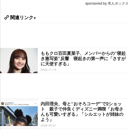
sponsored by 求人ボックス
関連リンク+
ももクロ百田夏菜子、メンバーからの“寝起
き激写姿”反響 寝起きの第一声に「さすが
に天使すぎる」
2022-11-15
内田理央、母と“おそろコーデ”で2ショッ
ト 親子で仲良くディズニー満喫「お母さ
んも可愛いすぎる」「シルエットが姉妹の
よう」
2026-05-21