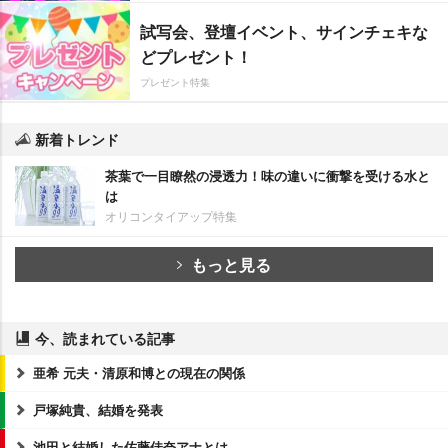
試写会、登壇イベント、サインチェキな
どプレゼント！
プレゼント特集
新着トレンド
茶葉で一目瞭然の浸透力！味の違いに衝撃を受ける水と
は
オリコンタイアップ特集
もっと見る
今、読まれている記事
亜希 元夫・清原和博との現在の関係
戸塚純貴、結婚を発表
池田と結婚した佐藤佳奈アナとは…