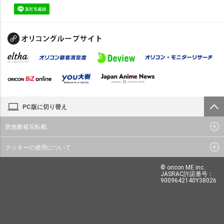
PC版に切り替え
禁無断複写転載
クッキーの使用について
© oricon ME inc.
JASRAC許諾番号：
9009642140Y38026