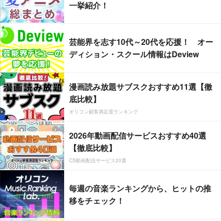
一挙紹介！
芸能界を志す10代～20代を応援！ オー
ディション・スクール情報はDeview
漫画読み放題サブスクおすすめ11選【徹
底比較】
オリコン顧客満足度ランキング
2026年動画配信サービスおすすめ40選
【徹底比較】
CS動画配信サービス20選
毎週の音楽ランキングから、ヒットの推
移をチェック！