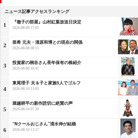
ニュース記事アクセスランキング
『徹子の部屋』山村紅葉放送日決定
1
2026-08-09 17:05
亜希 元夫・清原和博との現在の関係
2
2026-08-08 08:15
投資家の桐谷さん長年保有の株紹介
3
2026-08-09 18:41
東尾理子 夫＆子と家族5人でゴルフ
4
2026-08-10 13:05
堀越耕平の新作読切に絶賛の声
5
2026-08-10 07:20
“Nクールおじさん”清水伸が結婚
6
2026-08-10 13:17