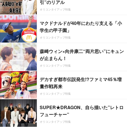
引”のリアル
オリコンタイアップ特集
マクドナルドが40年にわたり支える「小
学生の甲子園」
オリコンタイアップ特集
森崎ウィン×向井康二“両片思い”にキュン
が止まらん！
オリコンタイアップ特集
デカすぎ都市伝説発生!?ファミマ45％増
量作戦再来
オリコンタイアップ特集
SUPER★DRAGON、自ら描いた”レトロ
フューチャー”
オリコンタイアップ特集