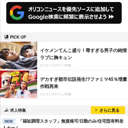
PICK UP
イケメンてんこ盛り！尊すぎる男子の純情
ラブに胸キュン
オリコンタイアップ特集
デカすぎ都市伝説発生!?ファミマ45％増量
作戦再来
オリコンタイアップ特集
求人特集
さらに見る
「福祉調理スタッフ」無資格可/日勤のみ/住宅型有料老
NEW
人ホーム