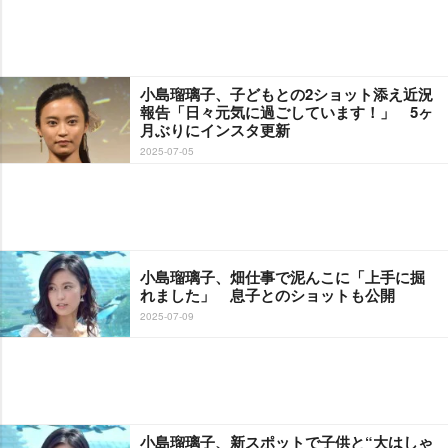
小島瑠璃子、子どもとの2ショット添え近況
報告「日々元気に過ごしています！」 5ヶ
月ぶりにインスタ更新
2025-07-05
小島瑠璃子、畑仕事で泥んこに「上手に掘
れました」 息子とのショットも公開
2025-07-09
小島瑠璃子、新スポットで子供と“大はしゃ