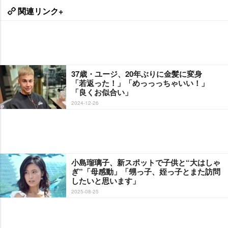
関連リンク+
37歳・ユージ、20年ぶりに金髪に変身
「若返った！」「めっっっちゃいい！」
「良くお似合い」
2024-12-26
小島瑠璃子、新スポットで子供と“大はしゃ
ぎ”「母感動」「甥っ子、姪っ子とまた訪問
したいと思います」
2025-08-25