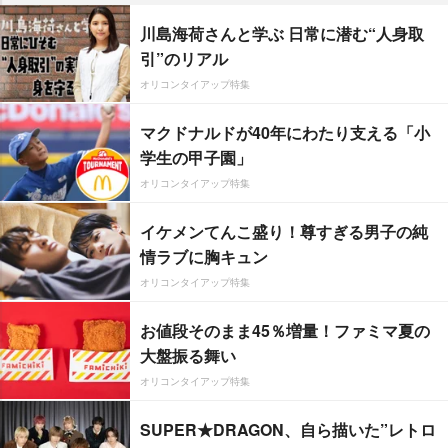
川島海荷さんと学ぶ 日常に潜む“人身取
引”のリアル
オリコンタイアップ特集
マクドナルドが40年にわたり支える「小
学生の甲子園」
オリコンタイアップ特集
イケメンてんこ盛り！尊すぎる男子の純
情ラブに胸キュン
オリコンタイアップ特集
お値段そのまま45％増量！ファミマ夏の
大盤振る舞い
オリコンタイアップ特集
SUPER★DRAGON、自ら描いた”レトロ