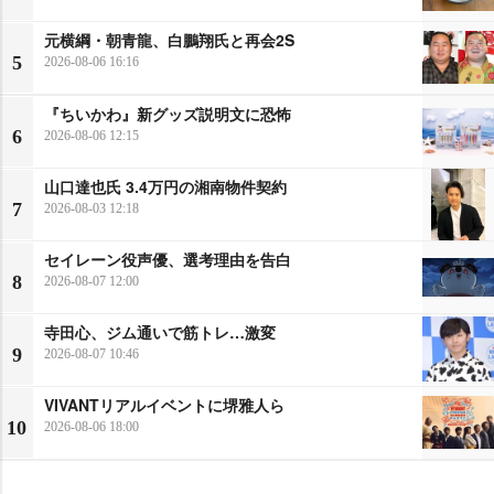
元横綱・朝青龍、白鵬翔氏と再会2S
5
2026-08-06 16:16
『ちいかわ』新グッズ説明文に恐怖
6
2026-08-06 12:15
山口達也氏 3.4万円の湘南物件契約
7
2026-08-03 12:18
セイレーン役声優、選考理由を告白
8
2026-08-07 12:00
寺田心、ジム通いで筋トレ…激変
9
2026-08-07 10:46
VIVANTリアルイベントに堺雅人ら
10
2026-08-06 18:00