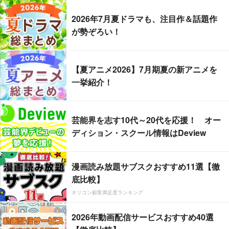
2026年7月夏ドラマも、注目作＆話題作
が勢ぞろい！
【夏アニメ2026】7月期夏の新アニメを
一挙紹介！
芸能界を志す10代～20代を応援！ オー
ディション・スクール情報はDeview
漫画読み放題サブスクおすすめ11選【徹
底比較】
オリコン顧客満足度ランキング
2026年動画配信サービスおすすめ40選