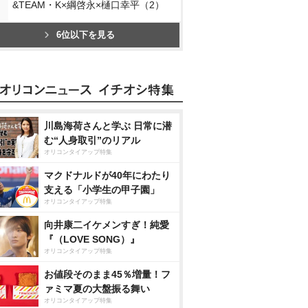
&TEAM・K×綱啓永×樋口幸平（2）
6位以下を見る
川島海荷さんと学ぶ 日常に潜
む“人身取引”のリアル
オリコンタイアップ特集
マクドナルドが40年にわたり
支える「小学生の甲子園」
オリコンタイアップ特集
向井康二イケメンすぎ！純愛
『（LOVE SONG）』
オリコンタイアップ特集
お値段そのまま45％増量！フ
ァミマ夏の大盤振る舞い
オリコンタイアップ特集