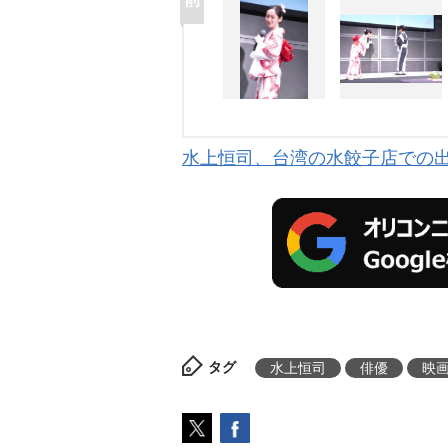
水上恒司、台湾の水餃子店での出
タグ
水上恒司
俳優
映