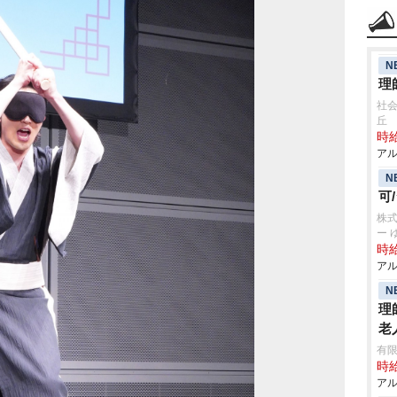
N
理
社会
丘
時給
アル
N
可
株
ー 
時給
アル
N
理
老
有限
時給
アル