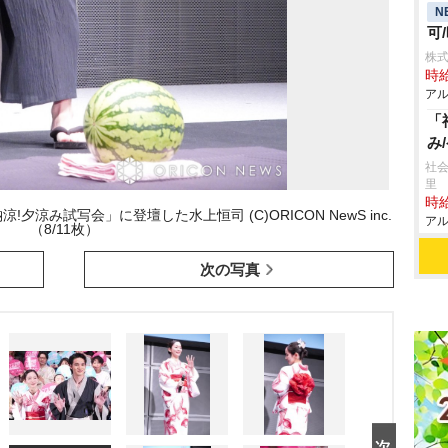
N
可
株式
時給
アル
「
み
社会
里
時給
涼み試写会」に登壇した水上恒司 (C)ORICON NewS inc.
アル
（8/11枚）
次の写真