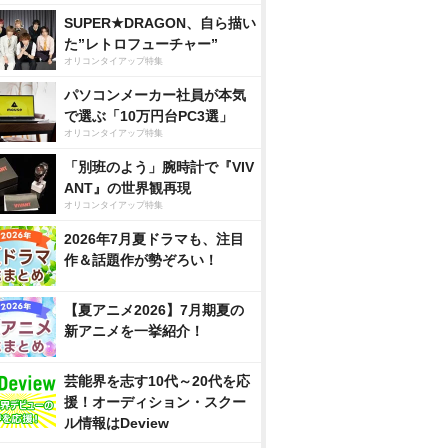
SUPER★DRAGON、自ら描い
た”レトロフューチャー”
オリコンタイアップ特集
パソコンメーカー社員が本気
で選ぶ「10万円台PC3選」
オリコンタイアップ特集
「別班のよう」腕時計で『VIV
ANT』の世界観再現
オリコンタイアップ特集
2026年7月夏ドラマも、注目
作＆話題作が勢ぞろい！
【夏アニメ2026】7月期夏の
新アニメを一挙紹介！
芸能界を志す10代～20代を応
援！オーディション・スクー
ル情報はDeview