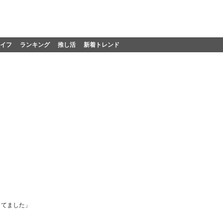
イフ
ランキング
推し活
新着トレンド
してました」