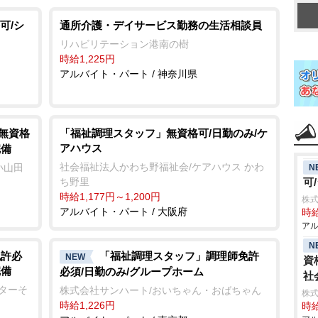
可/シ
通所介護・デイサービス勤務の生活相談員
リハビリテーション港南の樹
時給1,225円
アルバイト・パート / 神奈川県
/無資格
「福祉調理スタッフ」無資格可/日勤のみ/ケ
アハウス
完備
社会福祉法人かわち野福祉会/ケアハウス かわ
小山田
N
ち野里
可
時給1,177円～1,200円
株式
アルバイト・パート / 大阪府
時給
アル
N
免許必
「福祉調理スタッフ」調理師免許
NEW
資
完備
必須/日勤のみ/グループホーム
社
ンターそ
株式会社サンハート/おいちゃん・おばちゃん
株
時給1,226円
時給