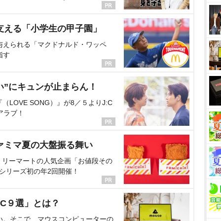
支える「小学生の甲子園」
与えられる「マクドナルド・ワッペ
指す
い”にキュンが止まらん！
OVE SONG）』が8／５よりJ:C
アラブ！
ァミマ夏の大盤振る舞い
ミリーマートの人気企画「お値段その
、シリーズ初の年2回開催！
C９選」とは？
い。そこで、マウスコンピューターの