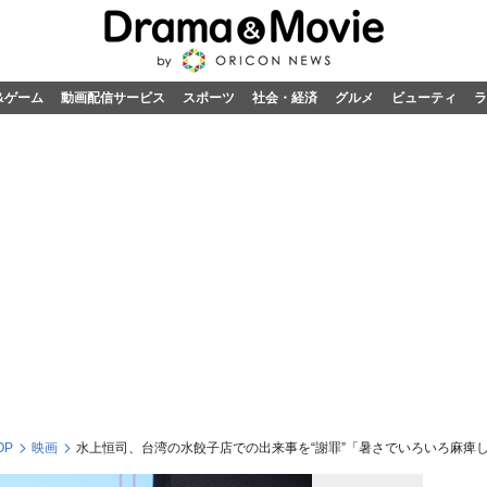
&ゲーム
動画配信サービス
スポーツ
社会・経済
グルメ
ビューティ
ラ
OP
映画
水上恒司、台湾の水餃子店での出来事を“謝罪”「暑さでいろいろ麻痺