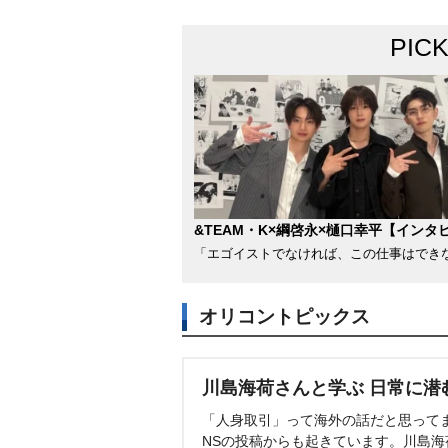
PIC
&TEAM・K×綱啓永×樋口幸平【インタ
「エゴイストでなければ、この仕事はでき
オリコントピックス
川島海荷さんと学ぶ 日常に潜
「人身取引」って海外の話だと思って
NSの投稿からも起きています。川島