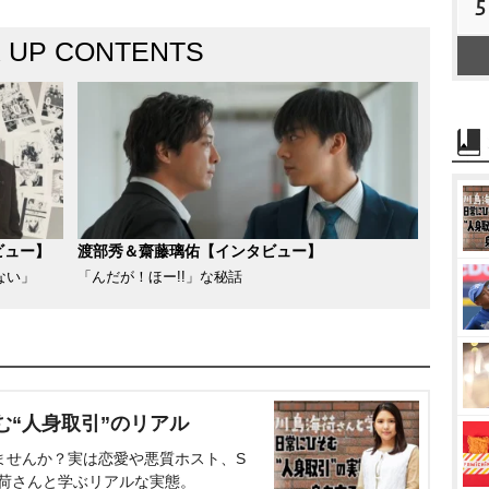
5
K UP CONTENTS
ビュー】
渡部秀＆齋藤璃佑【インタビュー】
ない」
「んだが！ほー!!」な秘話
む“人身取引”のリアル
ませんか？実は恋愛や悪質ホスト、S
海荷さんと学ぶリアルな実態。