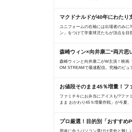
マクドナルドが40年にわたり
ユニフォームの右袖には出場者のみに
ン」をつけて学童球児たちが頂点を目
森崎ウィン×向井康二“両片思
森崎ウィンと向井康二がW主演！映画『（L
OM STREAMで最速配信。究極のピュ
お値段そのまま45％増量！フ
ファミチキにお弁当にアイスも!?ファ
まま おかわり45％増量作戦」が今夏
プロ厳選！目的別「おすすめP
用途に合うパソコン選びは意外と難し