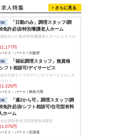
さらに見る
「日勤のみ」調理スタッフ/調
EW
師免許必須/特別養護老人ホーム
福祉法人仁風会/特別養護老人ホーム ビオスの
1,177円
バイト・パート / 大阪府
「福祉調理スタッフ」無資格
EW
/シフト相談可/デイサービス
式会社日本ライフデザイン/デイサービスセンタ
ゆうらく
1,225円
バイト・パート / 神奈川県
「週2から可」調理スタッフ/調
EW
師免許必須/シフト相談可/住宅型有料
人ホーム
会社啓翁舎/住宅型啓翁舎倶楽部
1,075円
バイト・パート / 北海道