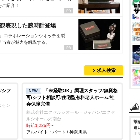
をご紹介！
界観表現した腕時計登場
NT』コラボレーションウオッチを製
担当者が魅力を解説する。
求人検索
/シフ
「未経験OK」調理スタッフ/無資格
NEW
可/シフト相談可/住宅型有料老人ホーム/社
会保障完備
スセン
株式会社エクセルシオール・ジャパン/エクセ
ルシオール湘南台
茶
時給1,225円～
違
アルバイト・パート / 神奈川県
オ