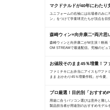
マクドナルドが40年にわたり
ユニフォームの右袖には出場者のみに
ン」をつけて学童球児たちが頂点を目
森崎ウィン×向井康二“両片思
森崎ウィンと向井康二がW主演！映画『（L
OM STREAMで最速配信。究極のピュ
お値段そのまま45％増量！フ
ファミチキにお弁当にアイスも!?ファ
まま おかわり45％増量作戦」が今夏
プロ厳選！目的別「おすすめP
用途に合うパソコン選びは意外と難し
製品担当者が用途別のおすすめモデル