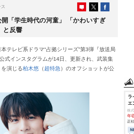
ース
公開「学生時代の河童」 「かわいすぎ
」と反響
本テレビ系ドラマ“占拠シリーズ”第3弾『放送局
の公式インスタグラムが14日、更新され、武装集
」を演じる
柏木悠
（
超特急
）のオフショットが公
ラ
エ
株
年収
正社
N