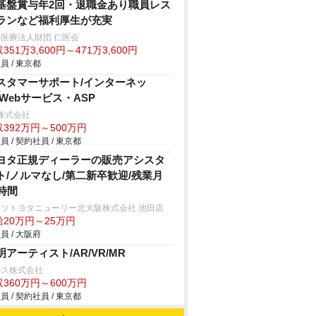
基盤賞与年2回・退職金あり職員レス
ランなど福利厚生が充実
医療法人財団 仁医会
351万3,600円～471万3,600円
員 / 東京都
スタマーサポート/インターネッ
/Webサービス・ASP
x株式会社
392万円～500万円
員 / 契約社員 / 東京都
ヨタ正規ディーラーの販売アシスタ
ト/ノルマなし/第二新卒歓迎/残業月
0時間
ッツトヨタニューリー北大阪株式会社 池田店
給20万円～25万円
員 / 大阪府
明アーティスト/AR/VR/MR
ルス株式会社
360万円～600万円
員 / 契約社員 / 東京都