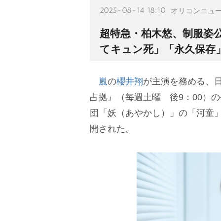
2025-08-14 18:10
オリコンニュ
超特急・柏木悠、制服姿
てキュン死」「永久保存
嵐
の
櫻井翔
が主演を務める、日
占拠』（毎週土曜 後9：00）
団「妖（あやかし）」の「河童
開された。