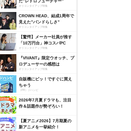
た”レトロフューチャー”
オリコンタイアップ特集
CROWN HEAD、結成1周年で
見えた”バンドらしさ”
オリコンタイアップ特集
【驚愕】メーカー社員が推す
「10万円台」神コスパPC
オリコンタイアップ特集
『VIVANT』限定ウオッチ、プ
ロデューサーの感想は
オリコンタイアップ特集
自販機にピッ！ですぐに買え
ちゃう
（PR）ジハンピ
2026年7月夏ドラマも、注目
作＆話題作が勢ぞろい！
【夏アニメ2026】7月期夏の
新アニメを一挙紹介！