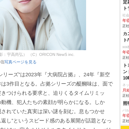
定
ト
社会
年収
正社
カ
ト
xx
年収
高尚弘） （C）ORICON NewS inc.
正社
写真ページを見る
ト
ン
ーズ”は2023年『大病院占拠』、24年『新空
1
作は3作目となる。占拠シリーズの醍醐味は、面で
ネ
月
突きつけられる要求と、迫りくるタイムリミッ
正社
の動機、犯人たちの素顔が明らかになる。しか
照
バ
隠されていた真実は深い謎を刻む。息もつかせ
年収
でん返し”というスピード感のある展開が話題となっ
正社