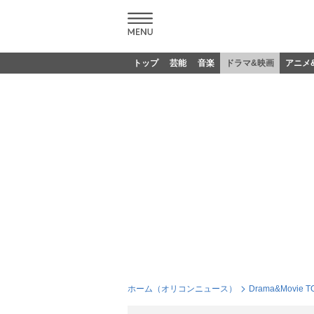
トップ
芸能
音楽
ドラマ&映画
アニメ
ホーム（オリコンニュース）
Drama&Movie T