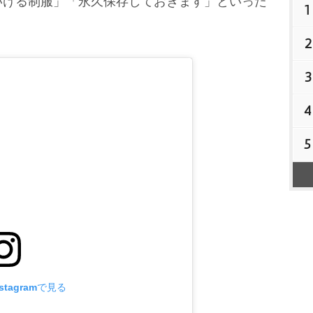
いける制服」「永久保存しておきます」といった
1
2
3
4
5
tagramで見る