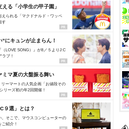
支える「小学生の甲子園」
与えられる「マクドナルド・ワッペ
指す
い”にキュンが止まらん！
OVE SONG）』が8／５よりJ:C
アラブ！
ァミマ夏の大盤振る舞い
ミリーマートの人気企画「お値段その
、シリーズ初の年2回開催！
C９選」とは？
い。そこで、マウスコンピューターの
をご紹介！