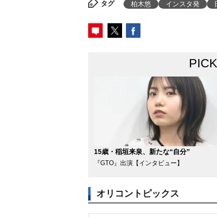
タグ
柏木悠
インスタ発
PIC
15歳・稲垣来泉、新たな“自分”
『GTO』出演【インタビュー】
オリコントピックス