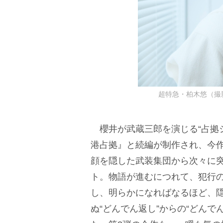
超特急・柏木悠（撮影：宇
櫻井が武蔵三郎を演じる“占拠シリ
港占拠』と続編が制作され、今
顔を隠した武装集団から次々に
ト。物語が進むにつれて、犯行
し、明らかになればなるほど、
ぬ“どんでん返し”からの“どん