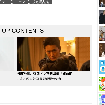
日テレ
ドラマ
放送局占拠
K UP CONTENTS
岡田将生、韓国ドラマ初出演「運命的」
玄理と語る“韓国”撮影現場の魅力