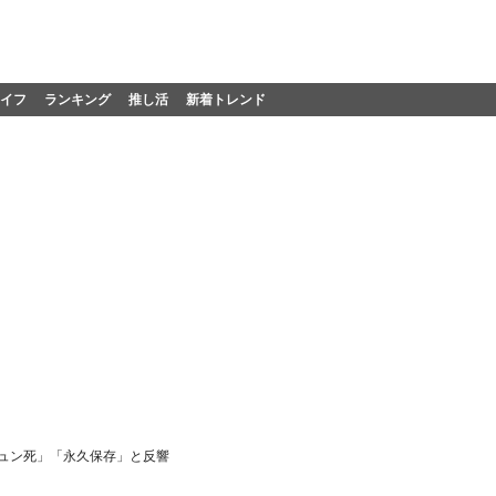
イフ
ランキング
推し活
新着トレンド
ュン死」「永久保存」と反響