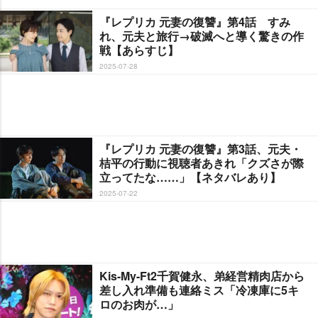
『レプリカ 元妻の復讐』第4話 すみ
れ、元夫と旅行→破滅へと導く驚きの作
戦【あらすじ】
2025-07-28
『レプリカ 元妻の復讐』第3話、元夫・
桔平の行動に視聴者あきれ「クズさが際
立ってたな……」【ネタバレあり】
2025-07-22
Kis-My-Ft2千賀健永、弟経営精肉店から
差し入れ準備も連絡ミス「冷凍庫に5キ
ロのお肉が…」