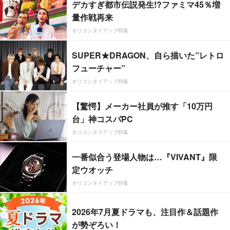
デカすぎ都市伝説発生!?ファミマ45％増
量作戦再来
オリコンタイアップ特集
SUPER★DRAGON、自ら描いた”レトロ
フューチャー”
オリコンタイアップ特集
【驚愕】メーカー社員が推す「10万円
台」神コスパPC
オリコンタイアップ特集
一番似合う登場人物は…『VIVANT』限
定ウオッチ
オリコンタイアップ特集
2026年7月夏ドラマも、注目作＆話題作
が勢ぞろい！