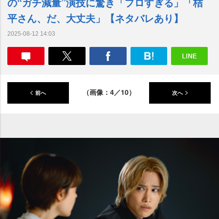
の“ガチ減量”演技に驚き「プロすぎる」「桔
平さん、だ、大丈夫」【ネタバレあり】
2025-08-12 14:03
（画像：4／10）
前へ
次へ