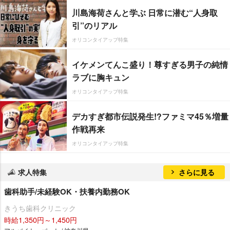
川島海荷さんと学ぶ 日常に潜む“人身取
引”のリアル
オリコンタイアップ特集
イケメンてんこ盛り！尊すぎる男子の純情
ラブに胸キュン
オリコンタイアップ特集
デカすぎ都市伝説発生!?ファミマ45％増量
作戦再来
オリコンタイアップ特集
求人特集
さらに見る
歯科助手/未経験OK・扶養内勤務OK
きうち歯科クリニック
時給1,350円～1,450円