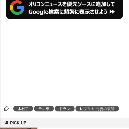
木村了
テレ東
ドラマ
レプリカ 元妻の復讐
PICK UP