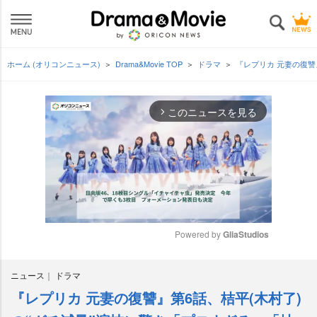
ホーム (オリコンニュース)
Drama&Movie TOP
ドラマ
『レプリカ 元妻の復讐
このニュースを見る
arrow_forward_ios
Powered by 
GliaStudios
M
ニュース
ドラマ
u
t
『レプリカ 元妻の復讐』第6話、桔平(木村了)
e