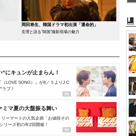
岡田将生、韓国ドラマ初出演「運命的」
玄理と語る“韓国”撮影現場の魅力
い”にキュンが止まらん！
OVE SONG）』が8／５よりJ:C
アラブ！
ァミマ夏の大盤振る舞い
ミリーマートの人気企画「お値段その
、シリーズ初の年2回開催！