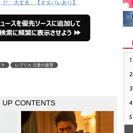
、だ、大丈夫」【ネタバレあり】
1
ラマ
レプリカ 元妻の復讐
2
3
K UP CONTENTS
4
5