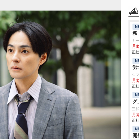
N
務
キ
月給
正社
N
労
シ
月
正社
N
グ
三
月
正社
N
開