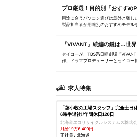
プロ厳選！目的別「おすすめP
用途に合うパソコン選びは意外と難し
製品担当者が用途別のおすすめモデル
『VIVANT』続編の鍵は…世
セイコーが、TBS系日曜劇場『VIVA
作。ドラマプロデューサーとセイコー
求人特集
「苫小牧の工場スタッフ」完全土日休
6時半退社!/年間休日120日
北海道エコリサイクルシステムズ株式
月給19万6,400円～
正社員 / 北海道