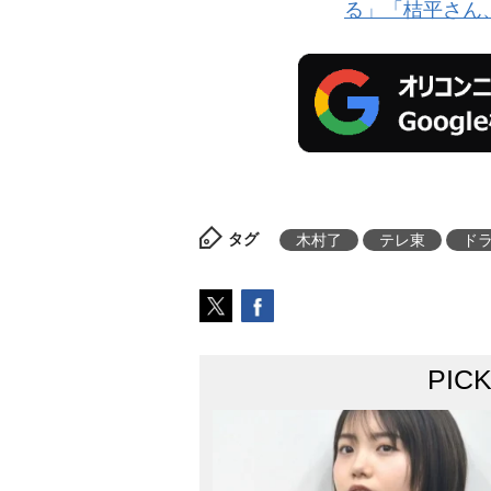
る」「桔平さん
タグ
木村了
テレ東
ド
PIC