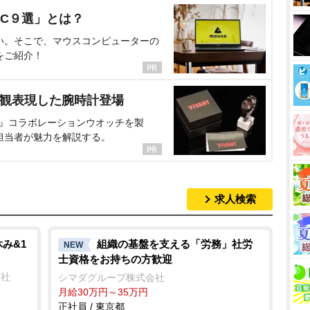
C９選」とは？
い。そこで、マウスコンピューターの
をご紹介！
界観表現した腕時計登場
NT』コラボレーションウオッチを製
担当者が魅力を解説する。
求人検索
み&1
組織の基盤を支える「労務」社労
NEW
士資格をお持ちの方歓迎
会社
シマダグループ株式会社
月給30万円～35万円
正社員 / 東京都