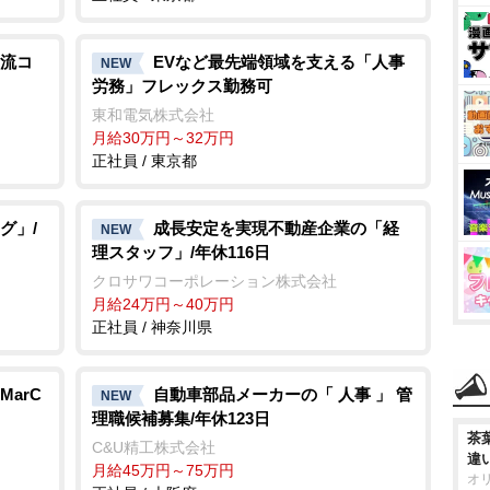
流コ
EVなど最先端領域を支える「人事
NEW
労務」フレックス勤務可
東和電気株式会社
月給30万円～32万円
正社員 / 東京都
グ」/
成長安定を実現不動産企業の「経
NEW
理スタッフ」/年休116日
クロサワコーポレーション株式会社
月給24万円～40万円
正社員 / 神奈川県
arC
自動車部品メーカーの「 人事 」 管
NEW
理職候補募集/年休123日
茶
C&U精工株式会社
違
月給45万円～75万円
オ