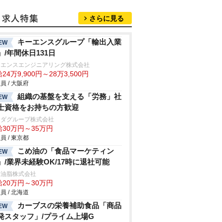
さらに見る
キーエンスグループ「輸出入業
EW
」/年間休日131日
ーエンスエンジニアリング株式会社
24万9,900円～28万3,500円
員 / 大阪府
組織の基盤を支える「労務」社
EW
士資格をお持ちの方歓迎
マダグループ株式会社
給30万円～35万円
員 / 東京都
こめ油の「食品マーケティン
EW
」/業界未経験OK/17時に退社可能
和油脂株式会社
給20万円～30万円
員 / 北海道
カーブスの栄養補助食品「商品
EW
発スタッフ」/プライム上場G