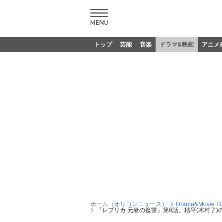
トップ
芸能
音楽
ドラマ&映画
アニメ
ホーム（オリコンニュース）
Drama&Movie T
『レプリカ 元妻の復讐』第6話、桔平(木村了