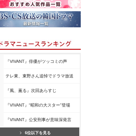
『VIVANT』俳優がツッコミの声
テレ東、東野さん追悼でドラマ放送
『風、薫る』次回あらすじ
『VIVANT』“昭和の大スター”登場
『VIVANT』公安刑事が意味深発言
6位以下を見る