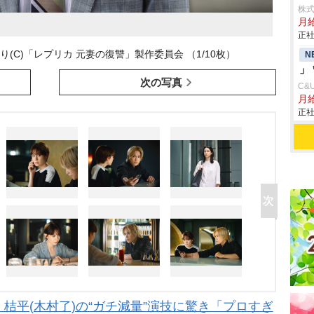
株
月給
正社
(C)「レプリカ 元妻の復讐」製作委員会 （1/10枚）
N
」
次の写真
C&
月
正社
桔平(木村了)の“ガチ減量”演技に驚き「プロすぎ