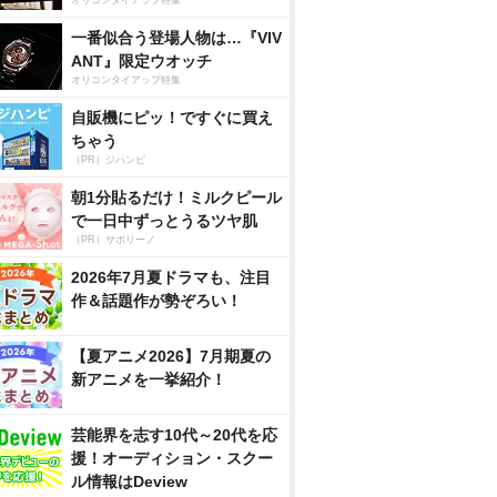
一番似合う登場人物は…『VIV
ANT』限定ウオッチ
オリコンタイアップ特集
自販機にピッ！ですぐに買え
ちゃう
（PR）ジハンピ
朝1分貼るだけ！ミルクピール
で一日中ずっとうるツヤ肌
（PR）サボリーノ
2026年7月夏ドラマも、注目
作＆話題作が勢ぞろい！
【夏アニメ2026】7月期夏の
新アニメを一挙紹介！
芸能界を志す10代～20代を応
援！オーディション・スクー
ル情報はDeview