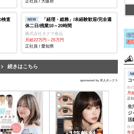
正社員 / 大阪府
の検査
「経理・総務」/未経験歓迎/完全週
NEW
休二日/残業10～20時間
株式会社タクマ食品
月給22万円～25万円
正社員 / 愛知県
続きはこちら
N
コ
sponsored by 求人ボックス
株
月
正社
生
ジ
活
株
年収