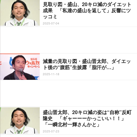
見取り図・盛山、20キロ減のダイエット
成果 「私達の盛山を返して」反響にツ
ッコミ
2025-07-04
減量の見取り図・盛山晋太郎、ダイエッ
ト後の“腹筋”生披露「脂汗が…」
2025-11-18
盛山晋太郎、20キロ減の姿は“自称”反町
隆史 「ギャーーーかっこいい！！」
「一瞬北村一輝さんかと」
2025-07-23