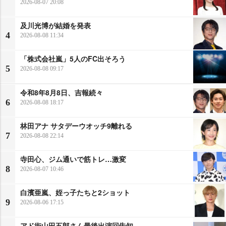
2026-08-07 20:08
及川光博が結婚を発表
4
2026-08-08 11:34
「株式会社嵐」5人のFC出そろう
5
2026-08-08 09:17
令和8年8月8日、吉報続々
6
2026-08-08 18:17
林田アナ サタデーウオッチ9離れる
7
2026-08-08 22:14
寺田心、ジム通いで筋トレ…激変
8
2026-08-07 10:46
白濱亜嵐、姪っ子たちと2ショット
9
2026-08-06 17:15
アド街山田五郎さん最後出演回告知