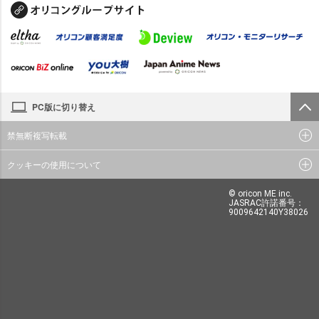
PC版に切り替え
禁無断複写転載
クッキーの使用について
© oricon ME inc.
JASRAC許諾番号：
9009642140Y38026