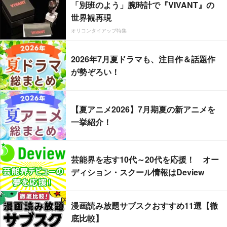
「別班のよう」腕時計で『VIVANT』の
世界観再現
オリコンタイアップ特集
2026年7月夏ドラマも、注目作＆話題作
が勢ぞろい！
【夏アニメ2026】7月期夏の新アニメを
一挙紹介！
芸能界を志す10代～20代を応援！ オー
ディション・スクール情報はDeview
漫画読み放題サブスクおすすめ11選【徹
底比較】