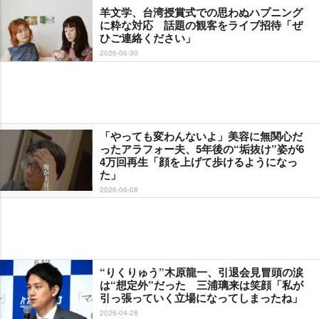
羊文学、台湾授賞式での思わぬハプニング
に粋な対応 話題の観客をライブ招待「ぜ
ひご連絡ください」
2026-06-30
「やっても変わんないよ」美容に無関心だ
ったアラフォー夫、5年後の“垢抜け”姿が6
4万回再生「顔を上げて歩けるようになっ
た」
2026-06-08
“りくりゅう”木原龍一、引退会見冒頭の涙
は“想定外”だった 三浦璃来は笑顔「私が
引っ張っていく立場になってしまったね」
2026-04-28