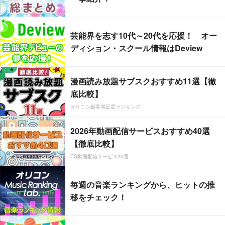
芸能界を志す10代～20代を応援！ オー
ディション・スクール情報はDeview
漫画読み放題サブスクおすすめ11選【徹
底比較】
オリコン顧客満足度ランキング
2026年動画配信サービスおすすめ40選
【徹底比較】
CS動画配信サービス20選
毎週の音楽ランキングから、ヒットの推
移をチェック！