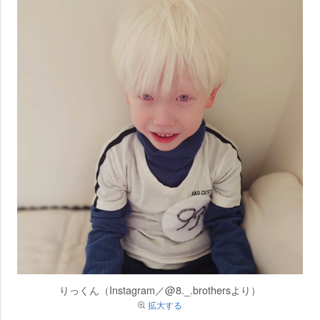
りっくん（Instagram／@8._.brothersより）
拡大する