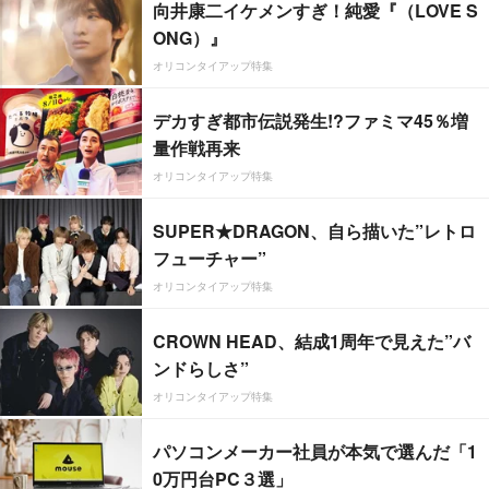
向井康二イケメンすぎ！純愛『（LOVE S
ONG）』
オリコンタイアップ特集
デカすぎ都市伝説発生!?ファミマ45％増
量作戦再来
オリコンタイアップ特集
SUPER★DRAGON、自ら描いた”レトロ
フューチャー”
オリコンタイアップ特集
CROWN HEAD、結成1周年で見えた”バ
ンドらしさ”
オリコンタイアップ特集
パソコンメーカー社員が本気で選んだ「1
0万円台PC３選」