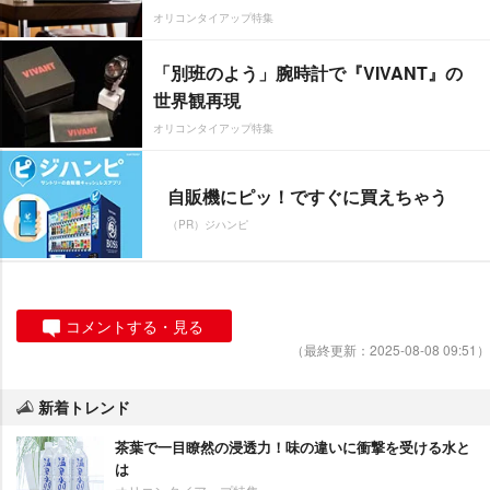
オリコンタイアップ特集
「別班のよう」腕時計で『VIVANT』の
世界観再現
オリコンタイアップ特集
自販機にピッ！ですぐに買えちゃう
（PR）ジハンピ
コメントする・見る
（最終更新：2025-08-08 09:51）
新着トレンド
茶葉で一目瞭然の浸透力！味の違いに衝撃を受ける水と
は