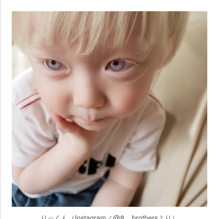
りっくん（Instagram／@8._.brothersより）