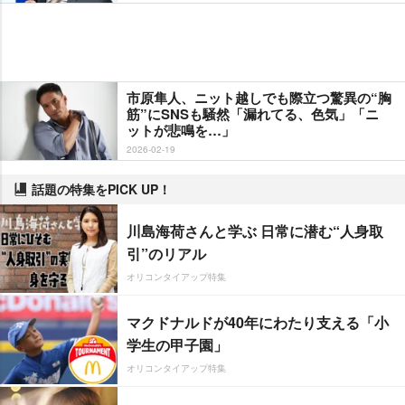
市原隼人、ニット越しでも際立つ驚異の“胸
筋”にSNSも騒然「漏れてる、色気」「ニ
ットが悲鳴を…」
2026-02-19
話題の特集をPICK UP！
川島海荷さんと学ぶ 日常に潜む“人身取
引”のリアル
オリコンタイアップ特集
マクドナルドが40年にわたり支える「小
学生の甲子園」
オリコンタイアップ特集