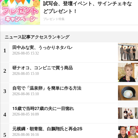
試写会、登壇イベント、サインチェキな
どプレゼント！
プレゼント特集
ニュース記事アクセスランキング
田中みな実、うっかりネタバレ
1
2026-08-05 15:32
研ナオコ、コンビニで買う商品
2
2026-08-05 15:10
自宅で「温泉卵」を簡単に作る方法
3
2026-08-06 15:10
15歳で当時27歳の夫に一目惚れ
4
2026-08-05 16:09
元横綱・朝青龍、白鵬翔氏と再会2S
5
2026-08-06 16:16