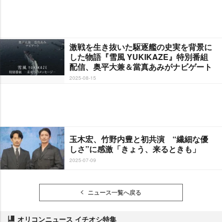
激戦を生き抜いた駆逐艦の史実を背景に
した物語『雪風 YUKIKAZE』特別番組
配信、奥平大兼＆當真あみがナビゲート
2025-08-15
玉木宏、竹野内豊と初共演 “繊細な優
しさ”に感激「きょう、来るときも」
2025-07-09
ニュース一覧へ戻る
オリコンニュース イチオシ特集