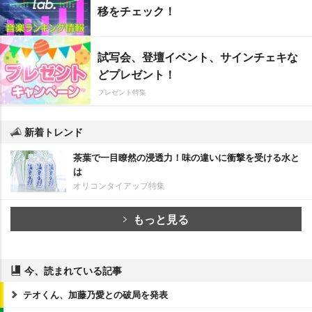
移をチェック！
試写会、登壇イベント、サインチェキな
どプレゼント！
プレゼント特集
新着トレンド
茶葉で一目瞭然の浸透力！味の違いに衝撃を受ける水と
は
オリコンタイアップ特集
もっと見る
今、読まれている記事
テオくん、加藤乃愛との破局を発表