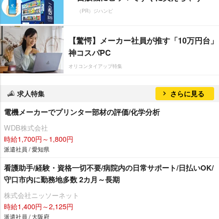
（PR）ジハンピ
【驚愕】メーカー社員が推す「10万円台」
神コスパPC
オリコンタイアップ特集
求人特集
さらに見る
電機メーカーでプリンター部材の評価/化学分析
WDB株式会社
時給1,700円～1,800円
派遣社員 / 愛知県
看護助手/経験・資格一切不要/病院内の日常サポート/日払いOK/
守口市内に勤務地多数 2カ月～長期
株式会社ニッソーネット
時給1,400円～2,125円
派遣社員 / 大阪府