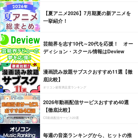
【夏アニメ2026】7月期夏の新アニメを
一挙紹介！
芸能界を志す10代～20代を応援！ オー
ディション・スクール情報はDeview
漫画読み放題サブスクおすすめ11選【徹
底比較】
オリコン顧客満足度ランキング
2026年動画配信サービスおすすめ40選
【徹底比較】
CS動画配信サービス20選
毎週の音楽ランキングから、ヒットの推