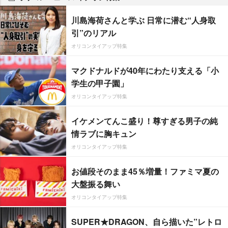
川島海荷さんと学ぶ 日常に潜む“人身取
引”のリアル
オリコンタイアップ特集
マクドナルドが40年にわたり支える「小
学生の甲子園」
オリコンタイアップ特集
イケメンてんこ盛り！尊すぎる男子の純
情ラブに胸キュン
オリコンタイアップ特集
お値段そのまま45％増量！ファミマ夏の
大盤振る舞い
オリコンタイアップ特集
SUPER★DRAGON、自ら描いた”レトロ