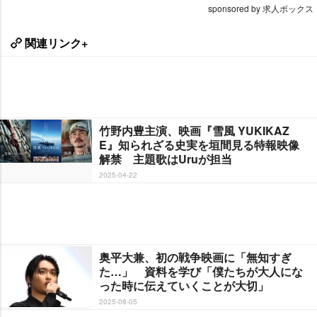
sponsored by 求人ボックス
関連リンク+
竹野内豊主演、映画『雪風 YUKIKAZ
E』知られざる史実を垣間見る特報映像
解禁 主題歌はUruが担当
2025-04-22
奥平大兼、初の戦争映画に「無知すぎ
た…」 資料を学び「僕たちが大人にな
った時に伝えていくことが大切」
2025-08-05