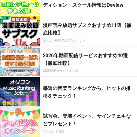
ディション・スクール情報はDeview
漫画読み放題サブスクおすすめ11選【徹
底比較】
オリコン顧客満足度ランキング
2026年動画配信サービスおすすめ40選
【徹底比較】
CS動画配信サービス20選
毎週の音楽ランキングから、ヒットの推
移をチェック！
試写会、登壇イベント、サインチェキな
どプレゼント！
プレゼント特集