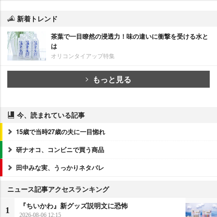
新着トレンド
茶葉で一目瞭然の浸透力！味の違いに衝撃を受ける水と
は
オリコンタイアップ特集
もっと見る
今、読まれている記事
15歳で当時27歳の夫に一目惚れ
研ナオコ、コンビニで買う商品
田中みな実、うっかりネタバレ
ニュース記事アクセスランキング
『ちいかわ』新グッズ説明文に恐怖
1
2026-08-06 12:15