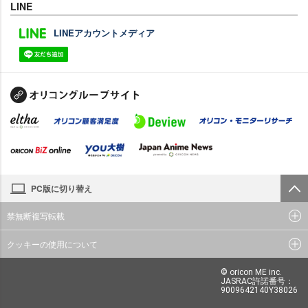
LINE
LINEアカウントメディア
PC版に切り替え
禁無断複写転載
クッキーの使用について
© oricon ME inc.
JASRAC許諾番号：
9009642140Y38026